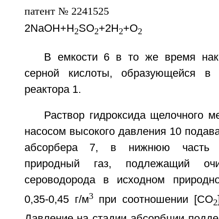
2NaOH+Н
SO
+2Н
+O
2
2
2
2
В емкости 6 в то же время нак
серной кислоты, образующейся в
реактора 1.
Раствор гидроксида щелочного м
насосом высокого давления 10 подав
абсорбера 7, в нижнюю часть к
природный газ, подлежащий очи
сероводорода в исходном природно
3
0,35-0,45 г/м
при соотношении [СO
2
Давление на стадии абсорбции подде