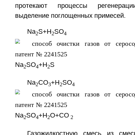
протекают процессы регенерац
выделение поглощенных примесей.
Na
S+H
SO
2
2
4
Na
SO
+H
S
2
4
2
Nа
СО
+H
SO
2
3
2
4
Na
SO
+H
O+CO
2
4
2
2
Газожидкостную смесь из сме