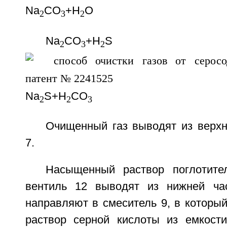
Na
CO
+Н
O
2
3
2
Nа
СО
+H
S
2
3
2
Na
S+Н
СО
2
2
3
Очищенный газ выводят из верхн
7.
Насыщенный раствор поглотите
вентиль 12 выводят из нижней ча
направляют в смеситель 9, в которы
раствор серной кислоты из емкост