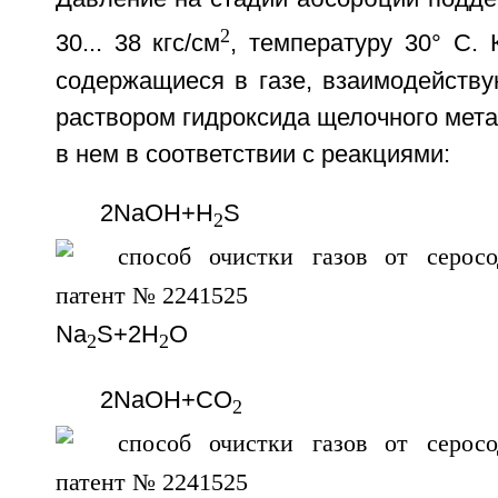
2
30... 38 кгс/см
, температуру 30° С.
содержащиеся в газе, взаимодейству
раствором гидроксида щелочного мет
в нем в соответствии с реакциями:
2NaOH+H
S
2
Na
S+2H
O
2
2
2NaOH+СO
2