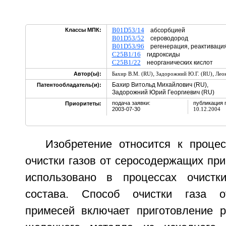
B01D53/14
Классы МПК:
абсорбцией
B01D53/52
сероводород
B01D53/96
регенерация, реактивация
C25B1/16
гидроксиды
C25B1/22
неорганических кислот
,
,
Автор(ы):
Бахир В.М. (RU)
Задорожний Ю.Г. (RU)
Леон
Бахир Витольд Михайлович (RU),
Патентообладатель(и):
Задорожний Юрий Георгиевич (RU)
подача заявки:
публикация 
Приоритеты:
2003-07-30
10.12.2004
Изобретение относится к проце
очистки газов от серосодержащих пр
использовано в процессах очистки
состава. Способ очистки газа о
примесей включает приготовление р