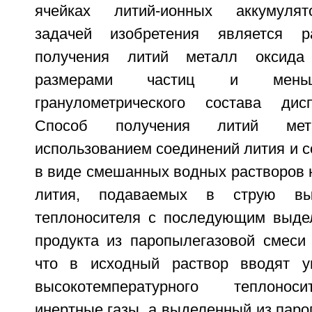
ячейках литий-ионных аккумулят
задачей изобретения является р
получения литий металл оксид
размерами частиц и меньш
гранулометрического состава дисп
Способ получения литий ме
использованием соединений лития и 
в виде смешанных водных растворов 
лития, подаваемых в струю высо
теплоносителя с последующим выде
продукта из паропылегазовой смеси 
что в исходный раствор вводят уг
высокотемпературного теплонос
инертные газы, а выделенный из паро