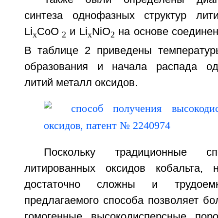
синтеза однофазных структур лит
Li
CoO
и Li
NiO
на основе соединени
x
2
x
2
В таблице 2 приведены температур
образования и начала распада од
литий металл оксидов.
Поскольку традиционные сп
литированных оксидов кобальта, 
достаточно сложны и трудоемк
предлагаемого способа позволяет бо
гомогенные высокодисперсные пор