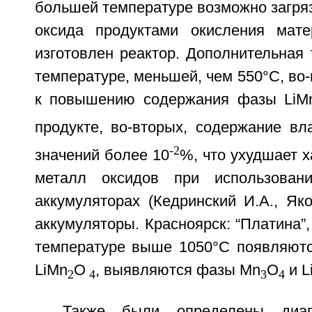
большей температуре возможно загря
оксида продуктами окисления мате
изготовлен реактор. Дополнительная
температуре, меньшей, чем 550°С, во-
к повышению содержания фазы LiM
продукте, во-вторых, содержание вл
-2
значений более 10
%, что ухудшает х
металл оксидов при использован
аккумуляторах (Кедринский И.А., Яко
аккумуляторы. Красноярск: “Платина”, 
температуре выше 1050°С появляютс
LiMn
O
, выявляются фазы Мn
O
и L
2
4
3
4
Также были определены диап