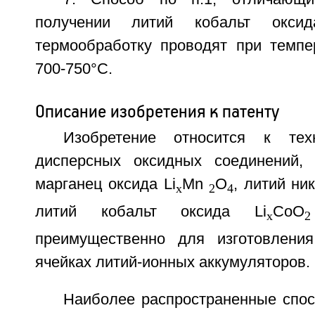
получении литий кобальт оксид
термообработку проводят при темпе
700-750°С.
Описание изобретения к патенту
Изобретение относится к тех
дисперсных оксидных соединений, 
марганец оксида Li
Мn
О
, литий ни
х
2
4
литий кобальт оксида Li
CoO
x
преимущественно для изготовлени
ячейках литий-ионных аккумуляторов.
Наиболее распространенные спос