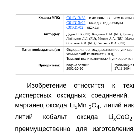
C01B13/28
Классы МПК:
с использованием плазмы 
C01D15/02
оксиды; гидроксиды
C01G1/02
оксиды
,
,
Автор(ы):
Дедов Н.В. (RU)
Кондаков В.М. (RU)
Кузнец
,
,
Любимова Л.Л. (RU)
Макеев А.А. (RU)
Малый
,
Соловьев А.И. (RU)
Степанов И.А. (RU)
Федеральное государственное унитар
Патентообладатель(и):
химический комбинат" (RU),
Томский политехнический университет
подача заявки:
публикация 
Приоритеты:
2002-10-30
27.11.2004
Изобретение относится к тех
дисперсных оксидных соединений, 
марганец оксида Li
Mn
O
, литий ни
х
2
4
литий кобальт оксида Li
CoO
x
преимущественно для изготовлени