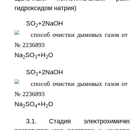
гидроксидом натрия)
SО
+2NaOH
2
Nа
SО
+Н
О
2
3
2
SО
+2NaOH
3
Na
SO
+Н
O
2
4
2
3.1. Стадия электрохимиче