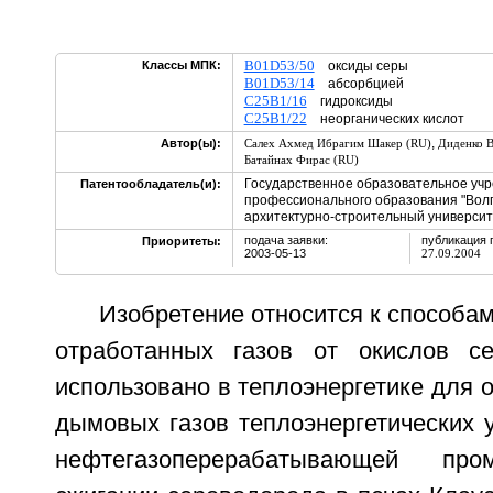
B01D53/50
Классы МПК:
оксиды серы
B01D53/14
абсорбцией
C25B1/16
гидроксиды
C25B1/22
неорганических кислот
,
Автор(ы):
Салех Ахмед Ибрагим Шакер (RU)
Диденко В
Батайнах Фирас (RU)
Государственное образовательное уч
Патентообладатель(и):
профессионального образования "Волг
архитектурно-строительный университ
подача заявки:
публикация 
Приоритеты:
2003-05-13
27.09.2004
Изобретение относится к способам
отработанных газов от окислов 
использовано в теплоэнергетике для о
дымовых газов теплоэнергетических у
нефтегазоперерабатывающей пр