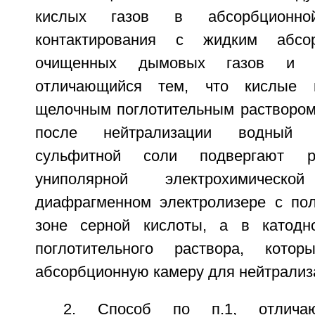
кислых газов в абсорбционн
контактирования с жидким абсор
очищенных дымовых газов и ки
отличающийся тем, что кислые г
щелочным поглотительным раствором
после нейтрализации водный 
сульфитной соли подвергают р
униполярной электрохимичес
диафрагменном электролизере с по
зоне серной кислоты, а в катодн
поглотительного раствора, кото
абсорбционную камеру для нейтрализа
2. Способ по п.1, отлича