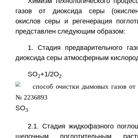
Химизм технологического процес
газов от диоксида серы (окислен
окислов серы и регенерация поглоти
представлен следующим образом:
1. Стадия предварительного газ
диоксида серы атмосферным кислоро
SO
+1/2O
2
2
SО
3
2.1. Стадия жидкофазного погло
щелочным поглотительным раст