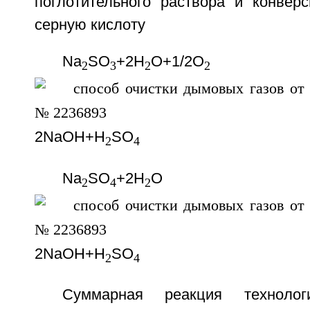
поглотительного раствора и конвер
серную кислоту
Nа
SO
+2Н
O+1/2O
2
3
2
2
2NaOH+H
SO
2
4
Na
SO
+2Н
O
2
4
2
2NaOH+H
SO
2
4
Суммарная реакция технологи