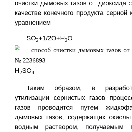
очистки дымовых газов от диоксида 
качестве конечного продукта серной
уравнением
SO
+1/2O+Н
O
2
2
H
SO
2
4
Таким образом, в разработ
утилизации сернистых газов проце
газов проводится путем жидкофа
дымовых газов, содержащих окислы
водным раствором, получаемым п