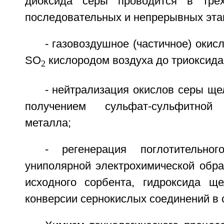
диоксида серы проводится в трех
последовательных и непрерывных эта
- газовоздушное (частичное) окис
SO
кислородом воздуха до триоксид
2
- нейтрализация окислов серы щ
получением сульфат-сульфитно
металла;
- регенерация поглотительно
униполярной электрохимической обра
исходного сорбента, гидроксида щ
конверсии сернокислых соединений в 