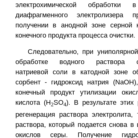
электрохимической обработки 
диафрагменного электролизера п
получении в анодной зоне серной 
конечного продукта процесса очистки.
Следовательно, при униполярной
обработке водного раствора су
натриевой соли в катодной зоне о
сорбент - гидроксид натрия (NaOH)
конечный продукт утилизации окис
кислота (H
SO
). В результате этих
2
4
регенерация раствора электролита, т
раствора, который подается снова в
окислов серы. Получение гидр