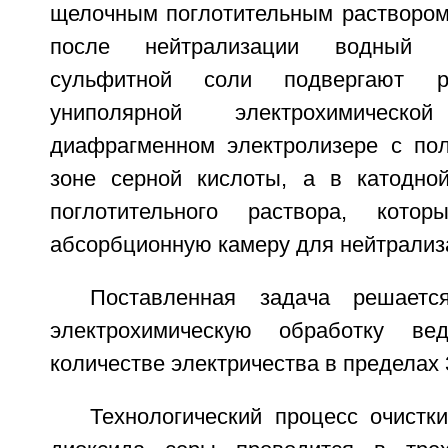
щелочным поглотительным раствором
после нейтрализации водный р
сульфитной соли подвергают р
униполярной электрохимичес
диафрагменном электролизере с по
зоне серной кислоты, а в катодно
поглотительного раствора, кото
абсорбционную камеру для нейтрализа
Поставленная задача решаетс
электрохимическую обработку ве
количестве электричества в пределах 
Технологический процесс очистк