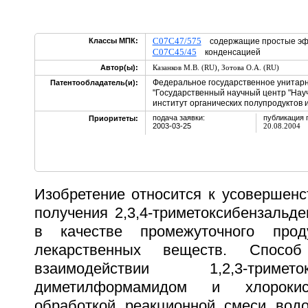
C07C47/575
Классы МПК:
содержащие простые эфир
C07C45/45
конденсацией
,
Автор(ы):
Казанков М.В. (RU)
Зотова О.А. (RU)
Федеральное государственное унитар
Патентообладатель(и):
"Государственный научный центр "Нау
институт органических полупродуктов и
подача заявки:
публикация 
Приоритеты:
2003-03-25
20.08.2004
Изобретение относится к усовершенс
получения 2,3,4-триметоксибензальде
в качестве промежуточного прод
лекарственных веществ. Спосо
взаимодействии 1,2,3-триме
диметилформамидом и хлорок
обработкой реакционной смеси вод