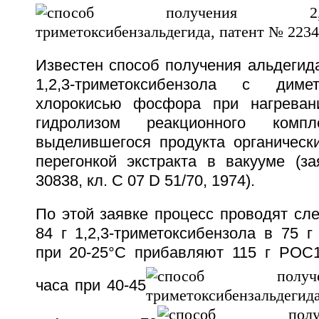
Известен способ получения альдегид
1,2,3-триметоксибензола с дим
хлорокисью фосфора при нагрева
гидролизом реакционного компле
выделившегося продукта органическ
перегонкой экстракта в вакууме (
30838, кл. C 07 D 51/70, 1974).
По этой заявке процесс проводят сл
84 г 1,2,3-триметоксибензола в 75 
при 20-25°С прибавляют 115 г РОС
часа при 40-45