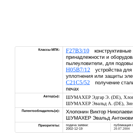
F27B3/10
Классы МПК:
конструктивные 
принадлежности и оборудов
пылеуловители, для подов
H05B7/12
устройства для 
уплотнения или защиты эле
C21C5/52
получение стали
печах
,
Автор(ы):
ШУМАХЕР Эдгар Э. (DE)
Хлоп
,
ШУМАХЕР Эвальд А. (DE)
Зин
Хлопонин Виктор Николаеви
Патентообладатель(и):
ШУМАХЕР Эвальд Антонови
подача заявки:
публикация 
Приоритеты:
2002-12-19
20.07.2004