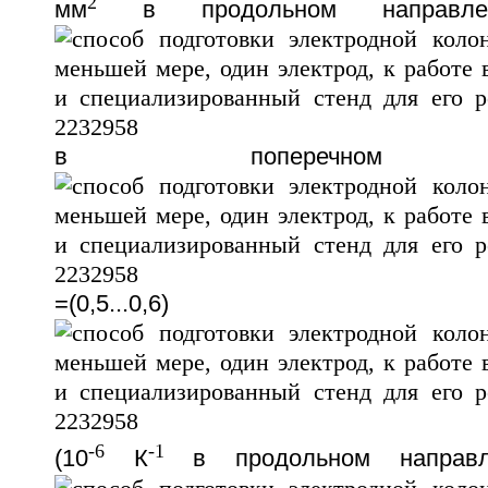
2
мм
в продольном направлен
в поперечном нап
=(0,5...0,6)
-6
-1
(10
К
в продольном направлен