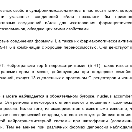
зных свойств сульфонилоксазоламинов, в частности таких, котор
ости указанных соединений и/или позволили бы применя
ктивных соединений и/или для изготовления фармацевтическ
ксазоламинов, обладающих этими свойствами.
новые соединения формулы I, а также их фармакологически активн
5-НТ6 в комбинации с хорошей переносимостью. Они действуют к
Т. Нейротрансмиттер 5-гидрокситриптамин (5-НТ), также известн
трансмиттером в мозге, действующим при поддержке семейст
 знаний, входят 13 сцепленных с протеином G рецепторов и ионн
в мозге наблюдается в обонятельном бугорке, nucleus accumben
па. Эти регионы в некоторой степени имеют отношение к психическ
прессия. Более того, из экспериментов с животными известно, ч
ает поведенческий синдром, что соответствует действию агонист
ской нейротрансмиттерной системы при шизофрении (допаминн
ски. Тем не менее при различных формах депрессии наблюдали