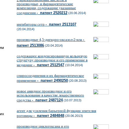
производные, и фармацевтические
композиции, содержащие указанные
соединения
- патент 2520212
(20.06.2014)
ингибиторы сетр
- патент 2513107
(20.04.2014)
производные 4,5-дигидро-оксазол-2-ила
-
патент 2513086
(20.04.2014)
им
содержащее конденсированную кольцевую
структуру производное и его применение в
медицине
- патент 2512547
(10.04.2014)
спиросоединения и их фармацевтическое
применение
- патент 2490250
(20.08.2013)
новое амидное производное и его
использование в качестве лекарственного
средства
- патент 2487124
(10.07.2013)
агент для усиления барьерной функции эпителия
их
роговицы
- патент 2484848
(20.06.2013)
производное циклогексана и его