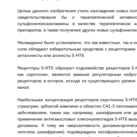
Целью данного изобретения стало нахождение новых поле
свидетельствовали бы о терапевтической активн
сульфонилоксазоламины в качестве терапевтически а
препаратов, а также получение других новых сульфонило
Неожиданно было установлено, что как известные, так и 
соли обладают избирательным сродством с рецепторами 
антагонисты или агонисты 5-НТ6.
Рецепторы 5-НТ6 образуют подсемейство рецепторов 5-Н
как серотонин, является важным регуляторным нейро
рецепторов, в которое, исходя из существующего уровня
канал.
Наибольшая концентрация рецепторов серотонина 5-НТ6 
стриатуме, зубчатой извилине и областях СА1-3 гиппокам
заболеваниям, таким как, например, шизофрения или де
применение антисмысловых олигонуклеотидов 5-НТ6 вызыв
допамина. К тому же сверхактивность допаминэргиче
гипотеза шизофрении) подтверждена патофизиологиче