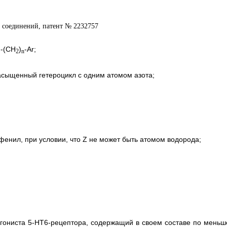
 -(CH
)
-Ar;
2
n
сыщенный гетероцикл с одним атомом азота;
енил, при условии, что Z не может быть атомом водорода;
гониста 5-НТ6-рецептора, содержащий в своем составе по меньш