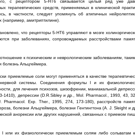
ого, с рецептором 5-НТ6 связывается целый ряд уже дав
ых терапевтических средств, применяемых в клинической практи
сь, в частности, следует упомянуть об атипичных нейролептик
х (например, амитриптилине).
ановлено, что рецепторы 5-НТ6 управляют в мозге холинэргическ
яются при заболеваниях, сопровождаемых расстройствами памят
отношение к психическим и неврологическим заболеваниям, таким
и болезнь Альцгеймера.
ски приемлемые соли могут применяться в качестве терапевтичес
 нервной системы. Соединения формулы I и их физиологичес
ности, для лечения психозов, шизофрении, маниакальной депресс
03-1410), депрессии (D.R.Sibley и др., Mol. Pharmacol., 1993, 43, 3
. Рhаrmасоl. Exp. Тher., 1995, 274, 173-180), расстройств памят
оза, болезни Альцгеймера, болезни Гентингтона (A. J. Sleight и д
хической анорексии или других нарушений, связанных с приемом пищ
 I или их физиологически приемлемым солям либо сольватам к