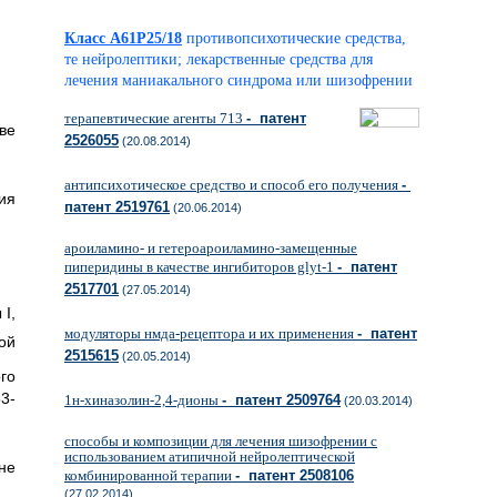
Класс A61P25/18
противопсихотические средства,
те нейролептики; лекарственные средства для
лечения маниакального синдрома или шизофрении
терапевтические агенты 713
- патент
ве
2526055
(20.08.2014)
антипсихотическое средство и способ его получения
-
ия
патент 2519761
(20.06.2014)
ароиламино- и гетероароиламино-замещенные
пиперидины в качестве ингибиторов glyt-1
- патент
2517701
(27.05.2014)
I,
модуляторы нмда-рецептора и их применения
- патент
ой
2515615
(20.05.2014)
го
53-
1н-хиназолин-2,4-дионы
- патент 2509764
(20.03.2014)
способы и композиции для лечения шизофрении с
использованием атипичной нейролептической
не
комбинированной терапии
- патент 2508106
(27.02.2014)