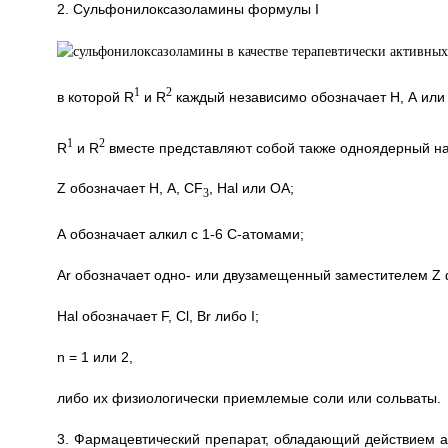
2. Сульфонилоксазоламины формулы I
1
2
в которой R
и R
каждый независимо обозначает Н, А или
1
2
R
и R
вместе представляют собой также одноядерный на
Z обозначает Н, A, CF
, Hal или ОА;
3
А обозначает алкил с 1-6 С-атомами;
Аr обозначает одно- или двузамещенный заместителем Z ф
Hal обозначает F, Cl, Вr либо I;
n = 1 или 2,
либо их физиологически приемлемые соли или сольваты.
3. Фармацевтический препарат, обладающий действием а