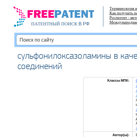
Терминология и
Как получить п
Роспатент - ме
Международная
В РФ
ПАТЕНТНЫЙ ПОИСК
сульфонилоксазоламины в каче
соединений
Классы МПК:
Автор(ы):