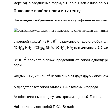
мере одно соединение формулы I по п.1 или 2 либо одну 
Описание изобретения к патенту
Настоящее изобретение относится к сульфонилоксазола
1
2
в которой каждый из R
, R
независимо от другого обознача
(CН
)
-NH
, -(СН
)
-NHA, -(СН
)
-NA
или алкенил с 2-6 ат
2
n
2
2
n
2
n
2
1
2
R
и R
совместно также представляют собой одноядерн
серы,
1
2
каждый из Z, Z
или Z
независимо от двух других обознача
А представляет собой алкил с 1-6 атомами углерода,
Аr обозначает моно-, дву- или тризамещенный Z фенил,
Hal представляет собой F, C1, Вr либо I,