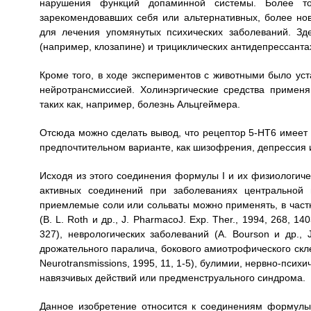
нарушения функций допаминной системы. Более т
зарекомендовавших себя или альтернативных, более нов
для лечения упомянутых психических заболеваний. Зде
(например, клозапине) и трициклических антидепрессанта
Кроме того, в ходе экспериментов с животными было уст
нейротрансмиссией. Холинэргические средства примен
таких как, например, болезнь Альцгеймера.
Отсюда можно сделать вывод, что рецептор 5-НТ6 имеет 
предпочтительном варианте, как шизофрения, депрессия 
Исходя из этого соединения формулы I и их физиологиче
активных соединений при заболеваниях центральной
приемлемые соли или сольваты можно применять, в част
(В. L. Roth и др., J. PharmacoJ. Exp. Ther., 1994, 268, 14
327), неврологических заболеваний (A. Bourson и др., J
дрожательного паралича, бокового амиотрофического склер
Neurotransmissions, 1995, 11, 1-5), булимии, нервно-пси
навязчивых действий или предменструального синдрома.
Данное изобретение относится к соединениям формулы