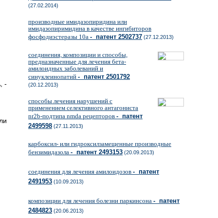
(27.02.2014)
производные имидазопиридина или
имидазопиримидина в качестве ингибиторов
фосфодиэстеразы 10а
- патент 2502737
(27.12.2013)
соединения, композиции и способы,
предназначенные для лечения бета-
амилоидных заболеваний и
синуклеинопатий
- патент 2501792
, -
(20.12.2013)
способы лечения нарушений с
применением селективного антагониста
nr2b-подтипа nmda рецепторов
- патент
ли
2499598
(27.11.2013)
карбоксил- или гидроксилзамещенные производные
бензимидазола
- патент 2493153
(20.09.2013)
соединения для лечения амилоидозов
- патент
2491953
(10.09.2013)
композиции для лечения болезни паркинсона
- патент
2484823
(20.06.2013)