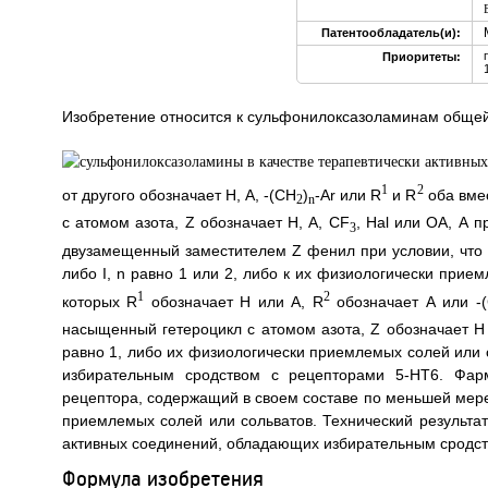
Патентообладатель(и):
Приоритеты:
Изобретение относится к сульфонилоксазоламинам обще
1
2
от другого обозначает Н, А, -(CH
)
-Ar или R
и R
оба вме
2
n
с атомом азота, Z обозначает Н, A, CF
, Hal или ОА, А п
3
двузамещенный заместителем Z фенил при условии, что Z
либо I, n равно 1 или 2, либо к их физиологически при
1
2
которых R
обозначает Н или А, R
обозначает А или -
насыщенный гетероцикл с атомом азота, Z обозначает Н
равно 1, либо их физиологически приемлемых солей или 
избирательным сродством с рецепторами 5-НТ6. Фарм
рецептора, содержащий в своем составе по меньшей мере
приемлемых солей или сольватов. Технический результа
активных соединений, обладающих избирательным сродств
Формула изобретения