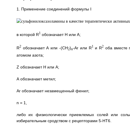
1. Применение соединений формулы I
1
в которой R
обозначает Н или А;
2
1
2
R
обозначает А или -(СН
)
-Аr или R
и R
оба вместе 
2
n
атомом азота;
Z обозначает Н или А;
А обозначает метил;
Аr обозначает незамещенный фенил;
n = 1,
либо их физиологически приемлемых солей или сольв
избирательным сродством с рецепторами 5-НТ6.