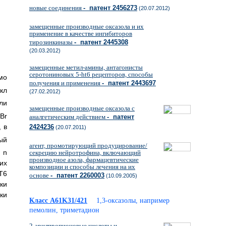
новые соединения
- патент 2456273
(20.07.2012)
замещенные производные оксазола и их
применение в качестве ингибиторов
тирозинкиназы
- патент 2445308
(20.03.2012)
замещенные метил-амины, антагонисты
серотониновых 5-ht6 рецепторов, способы
мо
получения и применения
- патент 2443697
кл
(27.02.2012)
ли
замещенные производные оксазола с
Br
аналгетическим действием
- патент
 в
2424236
(20.07.2011)
ый
агент, промотирующий продуцирование/
 n
секрецию нейротрофина, включающий
производное азола, фармацевтические
их
композиции и способы лечения на их
Т6
основе
- патент 2260003
(10.09.2005)
ки
ки
Класс A61K31/421
1,3-оксазолы, например
пемолин, триметадион
2-арилпропионовые кислоты и