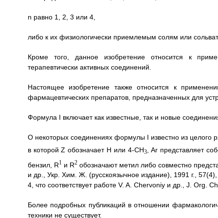
n равно 1, 2, 3 или 4,
либо к их физиологически приемлемым солям или сольват
Кроме того, данное изобретение относится к прим
терапевтически активных соединений.
Настоящее изобретение также относится к применен
фармацевтических препаратов, предназначенных для устр
Формула I включает как известные, так и новые соединени
О некоторых соединениях формулы I известно из целого 
в которой Z обозначает Н или 4-СН
, Аr представляет с
3
1
2
бензил, R
и R
обозначают метил либо совместно предста
и др., Укр. Хим. Ж. (русскоязычное издание), 1991 г., 57(4),
4, что соответствует работе V. A. Chervoniy и др., J. Org.
Более подробных публикаций в отношении фармакологи
техники не существует.