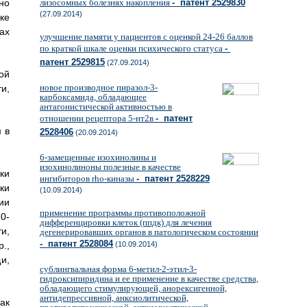
лизосомных болезнях накопления
- патент 2529830
но
(27.09.2014)
ке
ах
улучшение памяти у пациентов с оценкой 24-26 баллов
по краткой шкале оценки психического статуса
-
патент 2529815
(27.09.2014)
ой
новое производное пиразол-3-
и,
карбоксамида, обладающее
антагонистической активностью в
отношении рецептора 5-нт2в
- патент
 в
2528406
(20.09.2014)
6-замещенные изохинолины и
изохинолиноны полезные в качестве
ки
ингибиторов rho-киназы
- патент 2528229
ки
(10.09.2014)
ии
применение программы противоположной
20-
дифференцировки клеток (ппдк) для лечения
и,
дегенерировавших органов в патологическом состоянии
- патент 2528084
(10.09.2014)
р.,
и,
сублингвальная форма 6-метил-2-этил-3-
гидроксипиридина и ее применение в качестве средства,
обладающего стимулирующей, анорексигенной,
антидепрессивной, анксиолитической,
ак