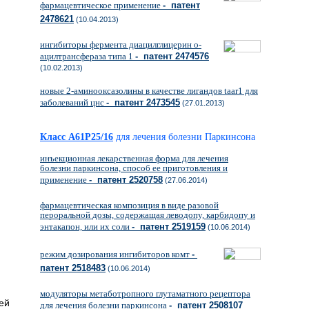
фармацевтическое применение
- патент
2478621
(10.04.2013)
ингибиторы фермента диацилглицерин о-
ацилтрансфераза типа 1
- патент 2474576
(10.02.2013)
новые 2-аминооксазолины в качестве лигандов taar1 для
заболеваний цнс
- патент 2473545
(27.01.2013)
Класс A61P25/16
для лечения болезни Паркинсона
инъекционная лекарственная форма для лечения
болезни паркинсона, способ ее приготовления и
применение
- патент 2520758
(27.06.2014)
фармацевтическая композиция в виде разовой
пероральной дозы, содержащая леводопу, карбидопу и
энтакапон, или их соли
- патент 2519159
(10.06.2014)
режим дозирования ингибиторов комт
-
патент 2518483
(10.06.2014)
модуляторы метаботропного глутаматного рецептора
ей
для лечения болезни паркинсона
- патент 2508107