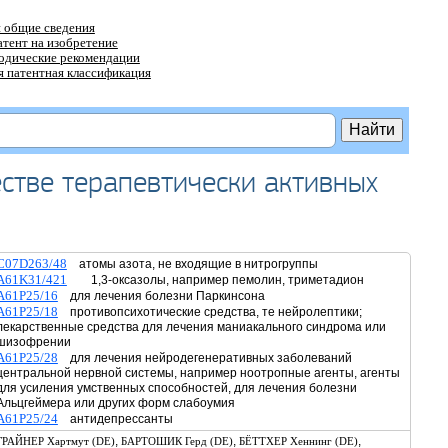
 общие сведения
атент на изобретение
тодические рекомендации
 патентная классификация
стве терапевтически активных
C07D263/48
атомы азота, не входящие в нитрогруппы
A61K31/421
1,3-оксазолы, например пемолин, триметадион
A61P25/16
для лечения болезни Паркинсона
A61P25/18
противопсихотические средства, те нейролептики;
лекарственные средства для лечения маниакального синдрома или
шизофрении
A61P25/28
для лечения нейродегенеративных заболеваний
центральной нервной системы, например ноотропные агенты, агенты
для усиления умственных способностей, для лечения болезни
Альцгеймера или других форм слабоумия
A61P25/24
антидепрессанты
,
,
,
ГРАЙНЕР Хартмут (DE)
БАРТОШИК Герд (DE)
БЁТТХЕР Хеннинг (DE)