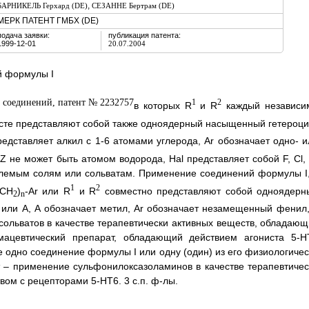
,
БАРНИКЕЛЬ Герхард (DE)
СЕЗАННЕ Бертрам (DE)
МЕРК ПАТЕНТ ГМБХ (DE)
подача заявки:
публикация патента:
1999-12-01
20.07.2004
й формулы I
1
2
в которых R
и R
каждый независи
сте представляют собой также одноядерный насыщенный гетероци
редставляет алкил с 1-6 атомами углерода, Ar обозначает одно- и
 не может быть атомом водорода, Hal представляет собой F, Cl, 
емлемым солям или сольватам. Применение соединений формулы I,
1
2
(СН
)
-Ar или R
и R
совместно представляют собой одноядерн
2
n
 или А, А обозначает метил, Ar обозначает незамещенный фенил,
сольватов в качестве терапевтически активных веществ, обладающ
ацевтический препарат, обладающий действием агониста 5-Н
 одно соединение формулы I или одну (один) из его физиологичес
т – применение сульфонилоксазоламинов в качестве терапевтичес
ом с рецепторами 5-НТ6. 3 с.п. ф-лы.