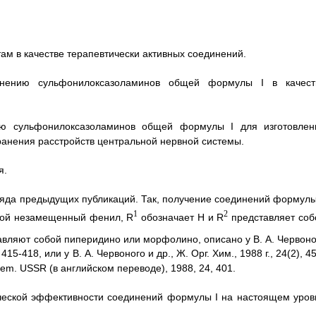
ам в качестве терапевтически активных соединений.
енению сульфонилоксазоламинов общей формулы I в качест
ию сульфонилоксазоламинов общей формулы I для изготовлен
анения расстройств центральной нервной системы.
я.
ряда предыдущих публикаций. Так, получение соединений формулы 
1
2
обой незамещенный фенил, R
обозначает Н и R
представляет соб
вляют собой пиперидино или морфолино, описано у В. А. Червоно
 415-418, или у В. А. Червоного и др., Ж. Орг. Хим., 1988 г., 24(2), 4
 Chem. USSR (в английском переводе), 1988, 24, 401.
ческой эффективности соединений формулы I на настоящем уров