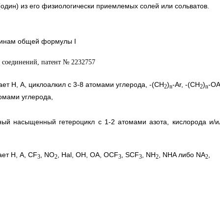
(один) из его физиологически приемлемых солей или сольватов.
минам общей формулы I
ет Н, А, циклоалкил с 3-8 атомами углерода, -(СН
)
-Аr, -(СН
)
-ОА
2
n
2
n
омами углерода,
ый насыщенный гетероцикл с 1-2 атомами азота, кислорода и/и
ет Н, А, СF
, NO
, Hal, ОН, ОА, ОСF
, SСF
, NH
, NHA либо NA
,
3
2
3
3
2
2