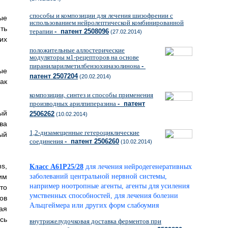
способы и композиции для лечения шизофрении с
ые
использованием нейролептической комбинированной
ть
терапии
- патент 2508096
(27.02.2014)
их
положительные аллостерические
модуляторы м1-рецепторов на основе
пираниларилметилбензохиназолинона
-
ые
патент 2507204
(20.02.2014)
ак
композиции, синтез и способы применения
производных арилпиперазина
- патент
ый
2506262
(10.02.2014)
ва
1,2-дизамещенные гетероциклические
ый
соединения
- патент 2506260
(10.02.2014)
s,
Класс A61P25/28
для лечения нейродегенеративных
заболеваний центральной нервной системы,
им
например ноотропные агенты, агенты для усиления
то
умственных способностей, для лечения болезни
ов
Альцгеймера или других форм слабоумия
ая
сь
внутрижелудочковая доставка ферментов при