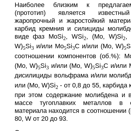
Наиболее близким к предлагае
(прототип) является известны
жаропрочный и жаростойкий матери
карбид кремния и силициды молибд
виде фаз MoSi
, WSi
, (Mo, W)Si
,
2
2
2
W)
Si
и/или Мо
Si
С и/или (Mo, W)
S
5
3
5
3
5
соотношении компонентов (об.%): М
(Mo, W)
Si
и/или (Mo, W)
Si
C и/или 
5
3
5
3
дисилициды вольфрама и/или молиб
или (Mo, W)Si
- от 0,8 до 55, карбида 
2
при этом содержание молибдена и 
массе тугоплавких металлов в 
материала находится в соотношении (в
80, W от 20 до 93.