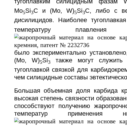
тугоплавким силицидным фазам 
Мо
Si
С и (Mo, W)
Si
C, либо с в
5
3
5
3
дисилицидов. Наиболее тугоплавка
температуру плавлени
было экспериментально установлено
(Mo, W)
Si
также могут служить 
5
3
тугоплавкой связкой для карбидокре
чем силицидные составы эвтектическо
Большая объемная доля карбида кр
высокая степень связности образованн
способствуют получению жаропрочн
температур применения н