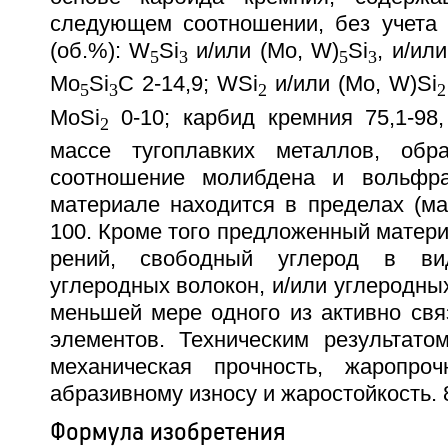
следующем соотношении, без учета
(об.%): W
Si
и/или (Mo, W)
Si
, и/ил
5
3
5
3
Mo
Si
C 2-14,9; WSi
и/или (Mo, W)Si
5
3
2
2
MoSi
0-10; карбид кремния 75,1-98
2
массе тугоплавких металлов, обр
соотношение молибдена и вольфр
материале находится в пределах (ма
100. Кроме того предложенный матер
рений, свободный углерод в ви
углеродных волокон, и/или углеродных
меньшей мере одного из активно св
элементов. Техническим результато
механическая прочность, жаропроч
абразивному износу и жаростойкость. 8
Формула изобретения