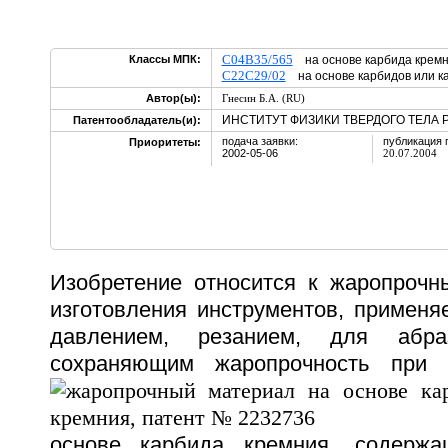
C04B35/565
Классы МПК:
на основе карбида крем
C22C29/02
на основе карбидов или к
Автор(ы):
Гнесин Б.А. (RU)
ИНСТИТУТ ФИЗИКИ ТВЕРДОГО ТЕЛА Р
Патентообладатель(и):
подача заявки:
публикация 
Приоритеты:
2002-05-06
20.07.2004
Изобретение относится к жаропроч
изготовления инструментов, применя
давлением, резанием, для абраз
сохраняющим жаропрочность при 
основе карбида кремния, содерж