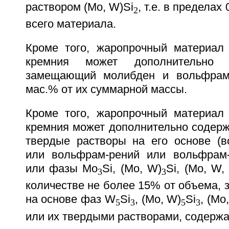
раствором (Mo, W)Si
, т.е. в пределах
2
всего материала.
Кроме того, жаропрочный материал
кремния может дополнительно 
замещающий молибден и вольфрам,
мас.% от их суммарной массы.
Кроме того, жаропрочный материал
кремния может дополнительно содерж
твердые растворы на его основе (
или вольфрам-рений или вольфрам-
или фазы Мо
Si, (Mo, W)
Si, (Mo, W,
3
3
количестве не более 15% от объема, 
на основе фаз W
Si
, (Mo, W)
Si
, (Mo
5
3
5
3
или их твердыми растворами, содерж