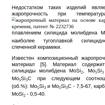
Недостатком таких изделий являе
жаропрочность при температ
плавлением силицида молибдена M
наиболее тугоплавкой силицид
спеченной керамики.
Известен композиционный жаропроч
материал [5]. Материал содержи
силициды молибдена MoSi
, Mo
Si
2
5
3
Mo
Si
C при следующем соотнош
5
3
(об.%): Mo
Si
и Mo
Si
C - 7,5-67, кар
5
3
5
3
MoSi
- 0,5-40.
2