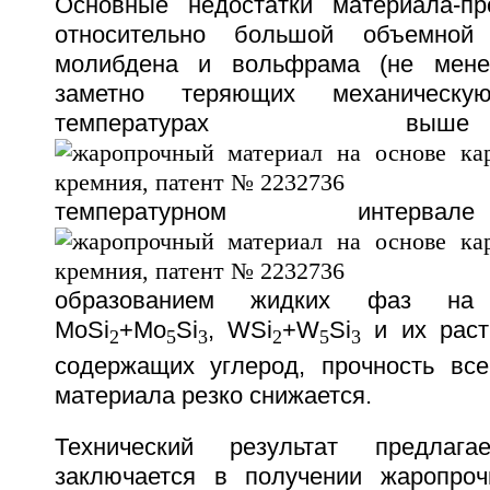
Основные недостатки материала-пр
относительно большой объемной
молибдена и вольфрама (не мене
заметно теряющих механическу
температурах в
температурном интерва
образованием жидких фаз на 
MoSi
+Mo
Si
, WSi
+W
Si
и их раст
2
5
3
2
5
3
содержащих углерод, прочность все
материала резко снижается.
Технический результат предлага
заключается в получении жаропроч