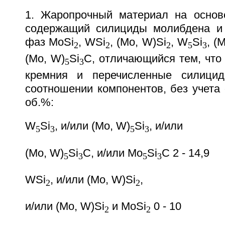
1. Жаропрочный материал на основ
содержащий силициды молибдена и
фаз MoSi
, WSi
, (Mo, W)Si
, W
Si
, (
2
2
2
5
3
(Mo, W)
Si
C, отличающийся тем, что
5
3
кремния и перечисленные силици
соотношении компонентов, без учета
об.%:
W
Si
, и/или (Mo, W)
Si
, и/или
5
3
5
3
(Mo, W)
Si
C, и/или Mo
Si
C 2 - 14,9
5
3
5
3
WSi
, и/или (Mo, W)Si
,
2
2
и/или (Mo, W)Si
и MoSi
0 - 10
2
2