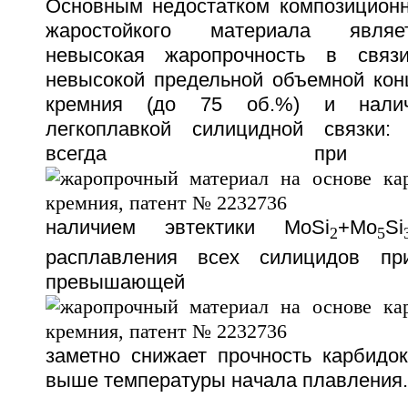
Основным недостатком композиционн
жаростойкого материала являе
невысокая жаропрочность в связ
невысокой предельной объемной кон
кремния (до 75 об.%) и налич
легкоплавкой силицидной связки:
всегда пр
наличием эвтектики MoSi
+Mo
Si
2
5
расплавления всех силицидов пр
превышающе
заметно снижает прочность карбидок
выше температуры начала плавления.