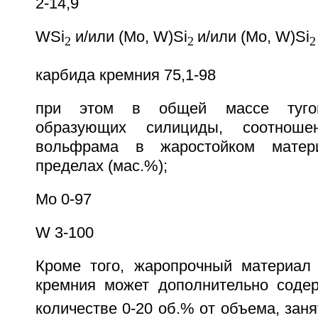
2-14,9
WSi
и/или (Mo, W)Si
и/или (Mo, W)Si
2
2
2
карбида кремния 75,1-98
при этом в общей массе тугоп
образующих силициды, соотнош
вольфрама в жаростойком матер
пределах (мас.%);
Мо 0-97
W 3-100
Кроме того, жаропрочный материал
кремния может дополнительно соде
количестве 0-20 об.% от объема, зан