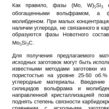
Как правило, фазы (Mo, W)
Si
о
5
3
обогащенными вольфрамом, а 
молибденом. При малых концентраци
наличии углерода, не связанного в ка
образуются фазы Новотного соста
Mo
Si
C.
5
3
Для получения предлагаемого мат
исходных заготовок могут быть испо
известными методами заготовки из
пористостью на уровне 25-50 об.%
углеродные материалы. Введение 
силицидов вольфрама и молибде
направленной кристаллизацией поз
поднять степень связности карбидокр
сравнении с исходными заготовк