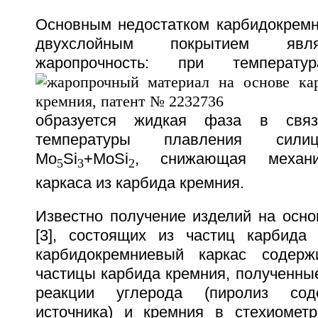
Основным недостатком карбидокремн
двухслойным покрытием явля
жаропрочность: при темпера
образуется жидкая фаза в свя
температуры плавления силиц
Mo
Si
+MoSi
, снижающая механи
5
3
2
каркаса из карбида кремния.
Известно получение изделий на осно
[3], состоящих из частиц карбида
карбидокремниевый каркас содерж
частицы карбида кремния, полученные 
реакции углерода (пиролиз сод
источника) и кремния в стехиометр