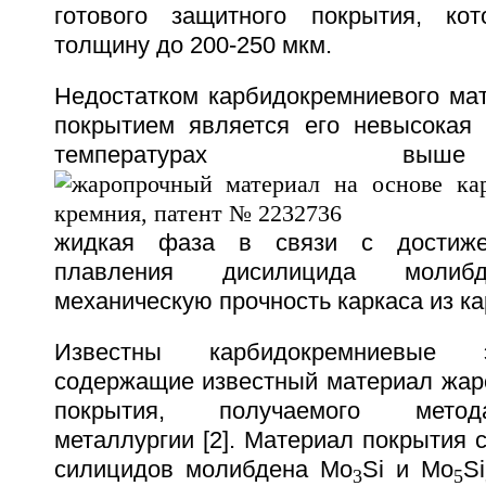
готового защитного покрытия, ко
толщину до 200-250 мкм.
Недостатком карбидокремниевого ма
покрытием является его невысокая 
температурах в
жидкая фаза в связи с достиже
плавления дисилицида молиб
механическую прочность каркаса из к
Известны карбидокремниевые эле
содержащие известный материал жаро
покрытия, получаемого мето
металлургии [2]. Материал покрытия 
силицидов молибдена Mo
Si и Mo
Si
3
5