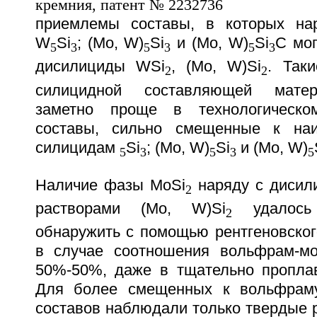
приемлемы составы, в которых на
W
Si
; (Mo, W)
Si
и (Mo, W)
Si
C мог
5
3
5
3
5
3
дисилициды WSi
, (Mo, W)Si
. Так
2
2
силицидной составляющей матер
заметно проще в технологическо
составы, сильно смещенные к наи
силицидам
Si
; (Mo, W)
Si
и (Mo, W)
5
3
5
3
5
Наличие фазы MoSi
наряду с дисил
2
растворами (Mo, W)Si
удалось 
2
обнаружить с помощью рентгеновског
в случае соотношения вольфрам-мо
50%-50%, даже в тщательно пропла
Для более смещенных к вольфрам
составов наблюдали только твердые 