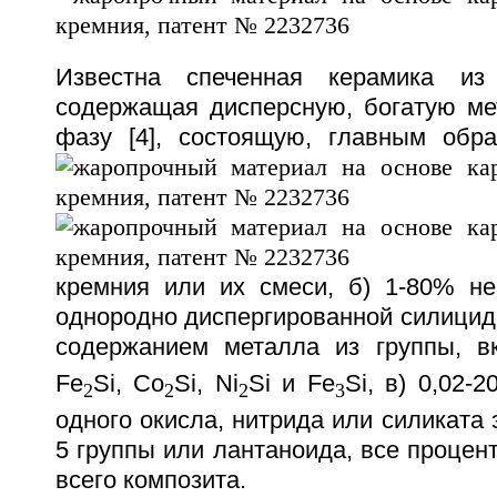
Известна спеченная керамика из
содержащая дисперсную, богатую м
фазу [4], состоящую, главным обра
кремния или их смеси, б) 1-80% не
однородно диспергированной силицид
содержанием металла из группы, 
Fe
Si, Co
Si, Ni
Si и Fe
Si, в) 0,02-
2
2
2
3
одного окисла, нитрида или силиката э
5 группы или лантаноида, все процен
всего композита.