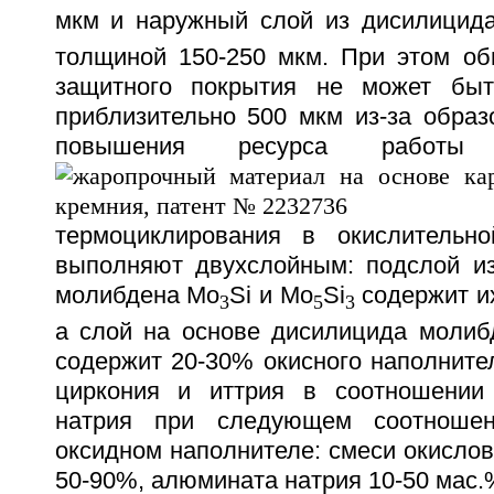
мкм и наружный слой из дисилицид
толщиной 150-250 мкм. При этом о
защитного покрытия не может быт
приблизительно 500 мкм из-за образ
повышения ресурса работы
термоциклирования в окислительно
выполняют двухслойным: подслой и
молибдена Mo
Si и Mo
Si
содержит их
3
5
3
а слой на основе дисилицида молиб
содержит 20-30% окисного наполните
циркония и иттрия в соотношении
натрия при следующем соотношен
оксидном наполнителе: смеси окислов 
50-90%, алюмината натрия 10-50 мас.