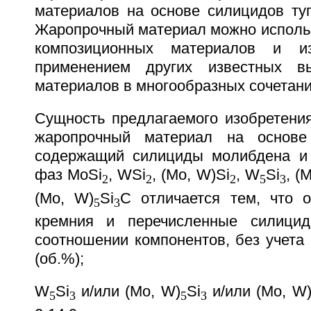
материалов на основе силицидов туг
Жаропрочный материал можно использ
композиционных материалов и 
применением других известных вы
материалов в многообразных сочетани
Сущность предлагаемого изобретения
жаропрочный материал на основе
содержащий силициды молибдена и
фаз MoSi
, WSi
, (Mo, W)Si
, W
Si
, (
2
2
2
5
3
(Mo, W)
Si
C отличается тем, что 
5
3
кремния и перечисленные силици
соотношении компонентов, без учета
(об.%);
W
Si
и/или (Mo, W)
Si
и/или (Mo, W
5
3
5
3