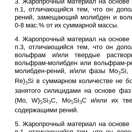
3. Жаропрочный материал на основе 
п.1, отличающийся тем, что он допо
рений, замещающий молибден и вол
0-8 маc.% от их суммарной массы.
4. Жаропрочный материал на основе 
п.3, отличающийся тем, что он допо
вольфрам и/или твердые раствор
вольфрам-молибден или вольфрам-р
молибден-рений, и/или фазы Mo
Si,
3
Rе)
Si в суммарном количестве не б
3
занятого силицидами на основе фа
(Mo, W)
Si
C, Мо
Si
С и/или их тв
5
3
5
3
содержащими рений.
5. Жаропрочный материал на основе 