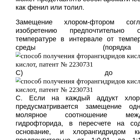
как фенил или толил.
Замещение хлором-фтором согл
изобретению предпочтительно 
температуре в интервале от темпе
среды (поря
С) до
С. Если на каждый аддукт хлора
предусматривается замещение од
молярное соотношение меж
гидрофторида, в пересчете на с
основание, и хлорангидридом ки