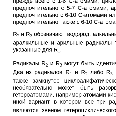
прежде всего с 1-6 С-атомами, цикл
предпочтительно с 5-7 С-атомами, а
предпочтительно с 6-10 С-атомами и
предпочтительно также с 6-10 С-атома
R
и R
обозначают водород, алкильн
2
3
аралкильные и арильные радикалы т
указанные для R
.
1
Радикалы R
и R
могут быть иденти
2
3
Два из радикалов R
и R
либо R
м
1
2
3
также замкнутое циклоалифатическ
необязательно может быть разор
гетероатомами, например атомами ки
иной вариант, в котором все три р
являются звеном гетероциклического