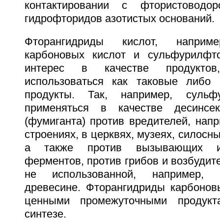
контактировании с фтористоводо
гидрофторидов азотистых оснований.
Фторангидриды кислот, наприм
карбоновых кислот и сульфурилфто
интерес в качестве продуктов
использоваться как таковые либо 
продукты. Так, например, сульф
применяться в качестве десинсек
(фумиганта) против вредителей, нап
строениях, в церквях, музеях, силосн
а также против вызывающих из
ферментов, против грибов и возбудит
не использованной, например, с
древесине. Фторангидриды карбонов
ценными промежуточными продукт
синтезе.