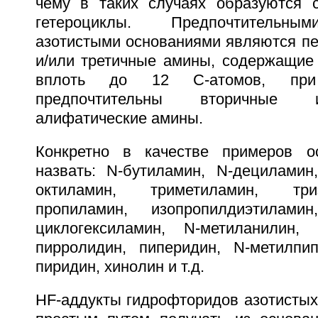
чему в таких случаях образуются 
гетероциклы. Предпочтительны
азотистыми основаниями являются пе
и/или третичные амины, содержащие
вплоть до 12 С-атомов, при
предпочтительны вторичные 
алифатические амины.
Конкретно в качестве примеров 
назвать: N-бутиламин, N-дециламин,
октиламин, триметиламин, три
пропиламин, изопропилдиэтиламин,
циклогексиламин, N-метиланилин, 
пирролидин, пиперидин, N-метилпи
пиридин, хинолин и т.д.
HF-аддукты гидрофторидов азотистых