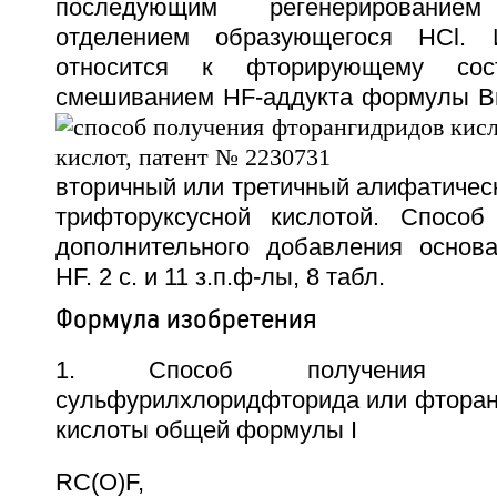
последующим регенерировани
отделением образующегося HCl. 
относится к фторирующему сост
смешиванием HF-аддукта формулы B
вторичный или третичный алифатическ
трифторуксусной кислотой. Способ
дополнительного добавления основ
HF. 2 с. и 11 з.п.ф-лы, 8 табл.
Формула изобретения
1. Способ получения суль
сульфурилхлоридфторида или фторан
кислоты общей формулы I
RC(O)F,