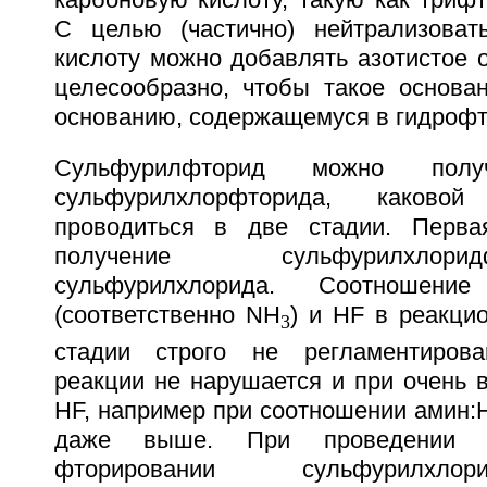
карбоновую кислоту, такую как трифт
С целью (частично) нейтрализоват
кислоту можно добавлять азотистое 
целесообразно, чтобы такое основан
основанию, содержащемуся в гидрофт
Сульфурилфторид можно пол
сульфурилхлорфторида, каково
проводиться в две стадии. Перва
получение сульфурилхло
сульфурилхлорида. Соотношен
(соответственно NH
) и HF в реакци
3
стадии строго не регламентирова
реакции не нарушается и при очень 
HF, например при соотношении амин:НF
даже выше. При проведении 
фторировании сульфурилхл