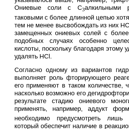
указывалось выше, например, трифто
Ониевые соли с С
алкильными 
3
таковыми с более длинной цепью хотя
тем не менее высвобождать из них НСl 
замещенных ониевых солей с более
подобных случаях особенно целе
кислоты, поскольку благодаря этому 
удалять НСl.
Согласно одному из вариантов гид
выполняет роль фторирующего реаге
его применяют в таком количестве, 
насколько возможно его дегидрофтори
результате стадию ониевого моног
применять, например, аддукт фор
необходимо предусмотреть лишь 
который обеспечит наличие в реакци