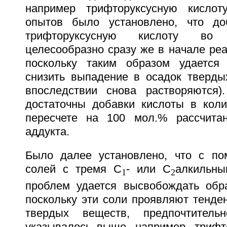
например трифторуксусную кислот
опытов было установлено, что доб
трифторуксусную кислоту во
целесообразно сразу же в начале ре
поскольку таким образом удается 
снизить выпадение в осадок тверды
впоследствии снова растворяются).
достаточны добавки кислоты в кол
пересчете на 100 мол.% рассчитан
аддукта.
Было далее установлено, что с п
солей с тремя С
- или С
алкильны
1
2
проблем удается высвобождать обр
поскольку эти соли проявляют тенде
твердых веществ, предпочтитель