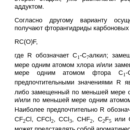
аддуктом.
Согласно другому варианту осущ
получают фторангидриды карбоновых к
RC(O)F,
где R обозначает С
-С
алкил; заме
1
7
мере одним атомом хлора и/или зам
мере одним атомом фтора С
-
1
предпочтительными значениями R я
либо замещенный по меньшей мере 
и/или по меньшей мере одним атомо
Наиболее предпочтительно R обозна
CF
Cl, CFCl
, ССl
, CHF
, С
F
или 
2
2
3
2
2
5
может представлять собой ароматичес