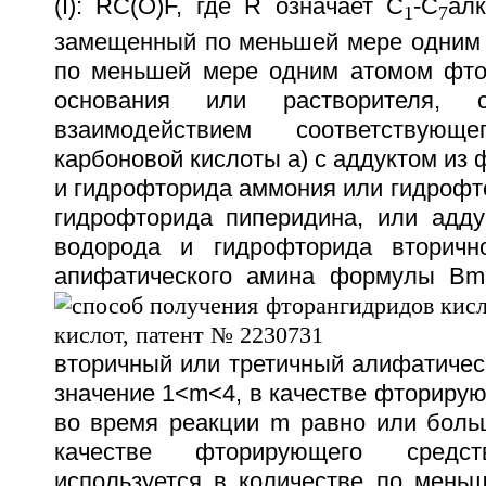
(I): RC(O)F, где R означает С
-С
ал
1
7
замещенный по меньшей мере одним 
по меньшей мере одним атомом фто
основания или растворителя, 
взаимодействием соответствующе
карбоновой кислоты а) с аддуктом из 
и гидрофторида аммония или гидрофт
гидрофторида пиперидина, или адду
водорода и гидрофторида вторично
апифатического амина формулы B
m
вторичный или третичный алифатичес
значение 1<m<4, в качестве фторирую
во время реакции m равно или больш
качестве фторирующего сред
используется в количестве по мень