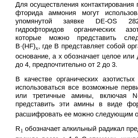
Для осуществления контактирования 
фторида аммония могут использов
упомянутой заявке DE-OS 282
гидрофторидов органических азо
которые можно представить сле
B·(HF)
, где В представляет собой ор
х
основание, а x обозначает целое или 
до 4, предпочтительно от 2 до 3.
В качестве органических азотистых
использоваться все возможные перви
или третичные амины, включая N-
представить эти амины в виде ф
расшифровать ее можно следующим о
R
обозначает алкильный радикал пред
1