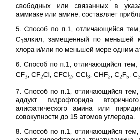
свободных или связанных в указ
аммиаке или амине, составляет прибли
5. Способ по п.1, отличающийся тем
С
алкил, замещенный по меньшей 
3
хлора и/или по меньшей мере одним а
6. Способ по п.1, отличающийся тем,
СF
, СF
Cl, CFCl
, ССl
, CHF
, C
F
, C
3
2
2
3
2
2
5
7. Способ по п.1, отличающийся тем,
аддукт гидрофторида вторичног
алифатического амина или пириди
совокупности до 15 атомов углерода.
8. Способ по п.1, отличающийся тем,
аддукт гидрофторида триэтиламина, 