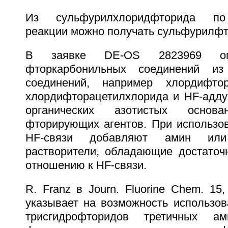
Из сульфурилхлоридфторида по
реакции можно получать сульфурилфт
В заявке DE-OS 2823969 опи
фторкарбонильных соединений из
соединений, например хлордифто
хлордифторацетилхлорида и НF-адду
органических азотистых основ
фторирующих агентов. При использов
HF-связи добавляют амин ил
растворители, обладающие достаточ
отношению к HF-связи.
R. Franz в Journ. Fluorine Chem. 15,
указывает на возможность использов
трисгидрофторидов третичных а