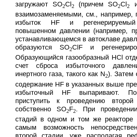
загружают SO
Cl
(причем SO
Cl
и
2
2
2
2
взаимозаменяемыми, см., например, 
избыток HF и регенерируемый
повышенном давлении (например, п
устанавливающемся в автоклаве давл
образуются SO
ClF и регенериро
2
Образующийся газообразный НСl отде
счет сброса избыточного давлен
инертного газа, такого как N
). Затем
2
содержание HF в указанных выше пре
избыточный HF выпаривают. По
приступить к проведению второй
собственно SO
F
. При проведени
2
2
стадий в одном и том же реакторе 
самым возможность непосредстве
второй стадии, уже располагая ре