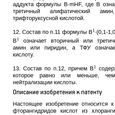
аддукта формулы B·mHF, где В озна
третичный алифатический ам
трифторуксусной кислотой.
1
12. Состав по п.11 формулы В
·(0,1-1,
1
В
означает вторичный или третич
амин или пиридин, а ТФУ означае
кислоту.
1
13. Состав по п.12, причем В
содерж
которое равно или меньше, че
нейтрализации кислоты.
Описание изобретения к патенту
Настоящее изобретение относится к
фторангидридов кислот из хлоранг