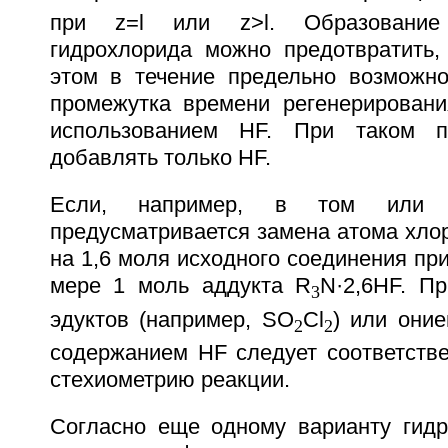
при z=l или z>l. Образование 
гидрохлорида можно предотвратить,
этом в течение предельно возможно
промежутка времени регенерирован
использованием HF. При таком п
добавлять только HF.
Если, например, в том или 
предусматривается замена атома хлор
на 1,6 моля исходного соединения п
мере 1 моль аддукта R
N·2,6НF. П
3
эдуктов (например, SO
Cl
) или они
2
2
содержанием HF следует соответстве
стехиометрию реакции.
Согласно еще одному варианту гид