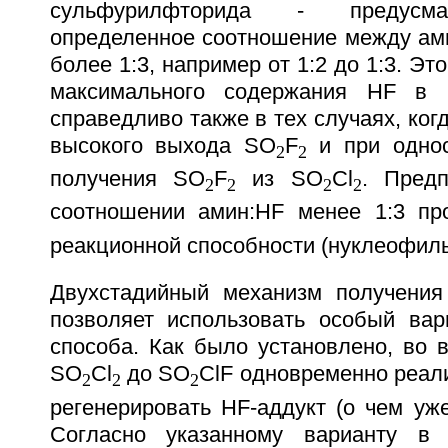
сульфурилфторида - предусма
определенное соотношение между ами
более 1:3, например от 1:2 до 1:3. Эт
максимального содержания HF в 
справедливо также в тех случаях, ког
высокого выхода SO
F
и при однос
2
2
получения SO
F
из SO
Cl
. Предп
2
2
2
2
соотношении амин:НF менее 1:3 пр
реакционной способности (нуклеофиль
Двухстадийный механизм получения
позволяет использовать особый вар
способа. Как было установлено, во 
SO
Cl
до SO
ClF одновременно реал
2
2
2
регенерировать HF-аддукт (о чем уж
Согласно указанному варианту в 