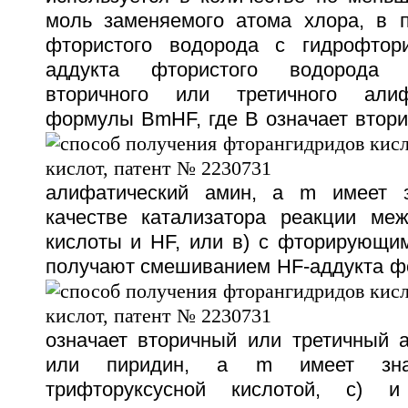
моль заменяемого атома хлора, в п
фтористого водорода с гидрофто
аддукта фтористого водорода 
вторичного или третичного алиф
формулы В
mHF, где В означает втор
алифатический амин, а m имеет 
качестве катализатора реакции ме
кислоты и HF, или в) с фторирующим
получают смешиванием HF-аддукта 
означает вторичный или третичный 
или пиридин, а m имеет зна
трифторуксусной кислотой, с) и