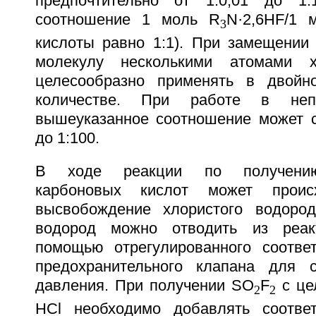
предпочтительно от 1:0,01 до 1
соотношение 1 моль R
N·2,6НF/1 
3
кислоты равно 1:1). При замещении 
молекулу несколькими атомами х
целесообразно применять в двойно
количестве. При работе в неп
вышеуказанное соотношение может со
до 1:100.
В ходе реакции по получению
карбоновых кислот может происх
высвобождение хлористого водород
водород можно отводить из реак
помощью отрегулированного соотве
предохранительного клапана для с
давления. При получении SO
F
с це
2
2
НСl необходимо добавлять соответ