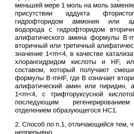
меньшей мере 1 моль на моль заменяе
присутствии аддукта фторис
гидрофторидом аммония или ад
водорода с гидрофторидом вторичн
алифатического амина формулы В·m
вторичный или третичный алифатичес
значение 1<m<4, в качестве катализ
хлорангидридом кислоты и HF, и
составом, который получают смеши
формулы B·mHF, где В означает втор
алифатический амин или пиридин, 
1<m<4, с трифторуксусной кислото
последующим регенерировани
отделением образующегося НС1.
2. Способ по п.1, отличающийся тем, 
непрерывно.