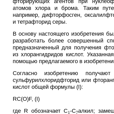
фторирующих агентов при нуклео
атомов хлора и брома. Таким путе
например, дифторфосген, оксалилфт
и тетрафторид серы.
В основу настоящего изобретения бы
разработать более совершенный сп
предназначенный для получения фто
из хлорангидридов кислот. Указанна
помощью предлагаемого в изобретени
Согласно изобретению получают 
сульфурилхлоридфторид или фторан
кислот общей формулы (I):
RC(O)F, (I)
где R обозначает С
-С
алкил; заме
1
7