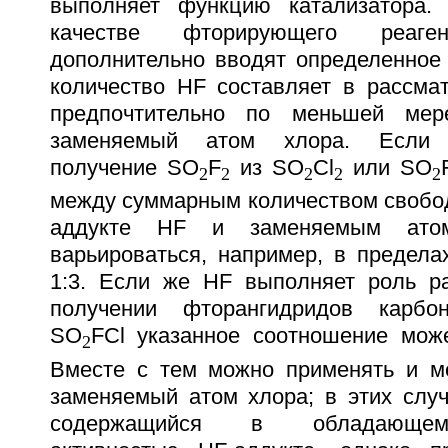
выполняет функцию катализатора.
качестве фторирующего реаг
дополнительно вводят определенное 
количество HF составляет в рассма
предпочтительно по меньшей м
заменяемый атом хлора. Если п
получение SO
F
из SO
Cl
или SO
2
2
2
2
2
между суммарным количеством свобод
аддукте HF и заменяемым ато
варьироваться, например, в предела
1:3. Если же HF выполняет роль ра
получении фторангидридов карбо
SO
FCl указанное соотношение мо
2
Вместе с тем можно применять и м
заменяемый атом хлора; в этих случ
содержащийся в обладающем 