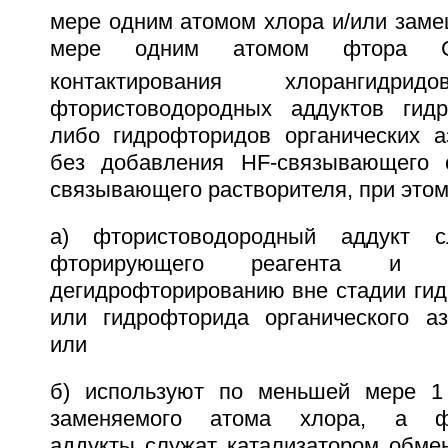
мере одним атомом хлора и/или зам
мере одним атомом фтора 
контактирования хлорангид
фтористоводородных аддуктов гид
либо гидрофторидов органических а
без добавления HF-связывающего 
связывающего растворителя, при это
а) фтористоводородный аддукт с
фторирующего реагента и н
дегидрофторированию вне стадии ги
или гидрофторида органического аз
или
б) используют по меньшей мере 
заменяемого атома хлора, а фт
аддукты служат катализатором обме