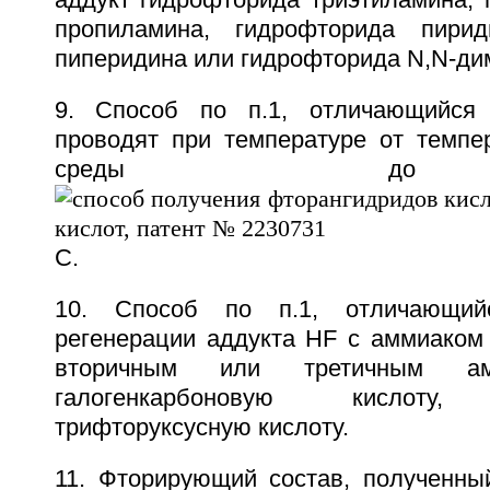
пропиламина, гидрофторида пирид
пиперидина или гидрофторида N,N-ди
9. Способ по п.1, отличающийся
проводят при температуре от темп
среды д
С.
10. Способ по п.1, отличающи
регенерации аддукта HF с аммиаком
вторичным или третичным ам
галогенкарбоновую кислоту, п
трифторуксусную кислоту.
11. Фторирующий состав, полученн