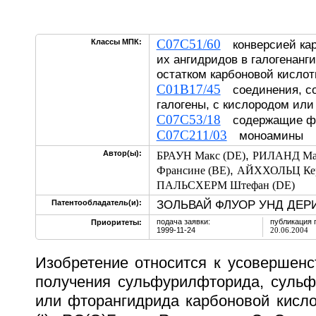
C07C51/60
Классы МПК:
конверсией кар
их ангидридов в галогенанг
остатком карбоновой кисло
C01B17/45
соединения, со
галогены, с кислородом ил
C07C53/18
содержащие ф
C07C211/03
моноамины
,
Автор(ы):
БРАУН Макс (DE)
РИЛАНД Мат
,
Франсине (BE)
АЙХХОЛЬЦ Кер
ПАЛЬСХЕРМ Штефан (DE)
ЗОЛЬВАЙ ФЛУОР УНД ДЕРИ
Патентообладатель(и):
подача заявки:
публикация 
Приоритеты:
1999-11-24
20.06.2004
Изобретение относится к усовершенс
получения сульфурилфторида, суль
или фторангидрида карбоновой кис