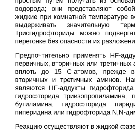
простым путем получать из основа
водорода; они представляют собой
жидкие при комнатной температуре в
выдерживать значительную терми
Трисгидрофториды можно подверга
перегонке без опасности их разложени
Предпочтительно применять HF-адд
первичных, вторичных или третичных
вплоть до 15 С-атомов, прежде в
вторичных и третичных аминов. На
являются HF-аддукты гидрофторида 
гидрофторида триизопропиламина, г
бутиламина, гидрофторида пирид
пиперидина или гидрофторида N,N-ди
Реакцию осуществляют в жидкой фазе