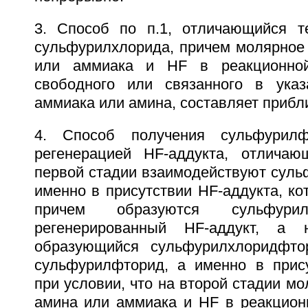
3. Способ по п.1, отличающийся т
сульфурилхлорида, причем молярное
или аммиака и HF в реакционной
свободного или связанного в указ
аммиака или амина, составляет прибли
4. Способ получения сульфурил
регенерацией HF-аддукта, отличаю
первой стадии взаимодействуют суль
именно в присутствии HF-аддукта, ко
причем образуются сульфури
регенерированный HF-аддукт, а 
образующийся сульфурилхлоридфт
сульфурилфторид, а именно в прису
при условии, что на второй стадии м
амина или аммиака и HF в реакционн