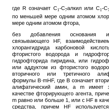
где R означает С
-С
алкил или С
-С
1
7
1
по меньшей мере одним атомом хлор
мере одним атомом фтора,
без добавления основания ил
связывающего HF, взаимодействием
хлорангидрида карбоновой кисло
фтористого водорода и гидрофто
гидрофторида пиридина, или гидроф
или аддуктом из фтористого водор
вторичного или третичного алиф
формулы B·mHF, где В означает втор
алифатический амин, a m имеет 
качестве фторирующего агента, прич
m равно или больше 1, или с HF в ка
средства, причем HF используетс