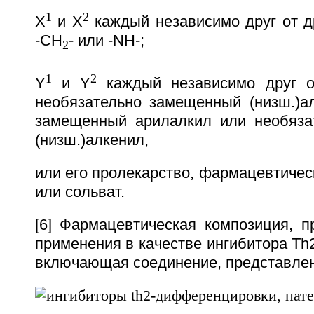
1
2
X
и X
каждый независимо друг от др
-СН
- или -NH-;
2
1
2
Y
и Y
каждый независимо друг от
необязательно замещенный (низш.)ал
замещенный арилалкил или необяза
(низш.)алкенил,
или его пролекарство, фармацевтиче
или сольват.
[6] Фармацевтическая композиция, п
применения в качестве ингибитора Т
включающая соединение, представлен