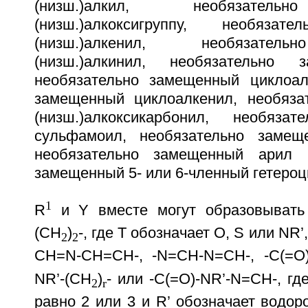
(низш.)алкил, необязател
(низш.)алкоксигруппу, необязат
(низш.)алкенил, необязател
(низш.)алкинил, необязательно 
необязательно замещенный циклоал
замещенный циклоалкенил, необяза
(низш.)алкоксикарбонил, необяза
сульфамоил, необязательно замеще
необязательно замещенный арил 
замещенный 5- или 6-членный гетероц
1
R
и Y вместе могут образовывать
(СН
)
-, где Т обозначает О, S или NR
2
2
CH=N-CH=CH-, -N=CH-N=CH-, -C(=O
NR’-(CH
)
- или -C(=O)-NR’-N=CH-, гд
2
r
равно 2 или 3 и R’ обозначает водоро