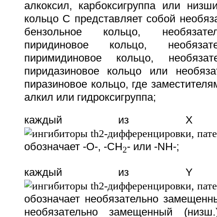
алкоксил, карбоксигруппа или низши
кольцо С представляет собой необяз
бензольное кольцо, необязате
пиридиновое кольцо, необязат
пиримидиновое кольцо, необязат
пиридазиновое кольцо или необяза
пиразиновое кольцо, где заместител
алкил или гидроксигруппа;
каждый из
обозначает -О-, -СН
- или -NH-;
2
каждый из
обозначает необязательно замещенны
необязательно замещенный (низш.