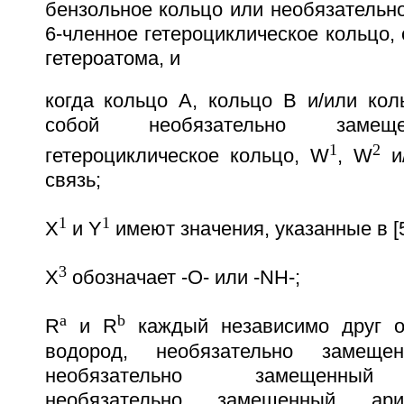
бензольное кольцо или необязательн
6-членное гетероциклическое кольцо,
гетероатома, и
когда кольцо А, кольцо В и/или кол
собой необязательно замеще
1
2
гетероциклическое кольцо, W
, W
и
связь;
1
1
X
и Y
имеют значения, указанные в [5
3
X
обозначает -О- или -NH-;
a
b
R
и R
каждый независимо друг от
водород, необязательно замещен
необязательно замещенный (
необязательно замещенный ари