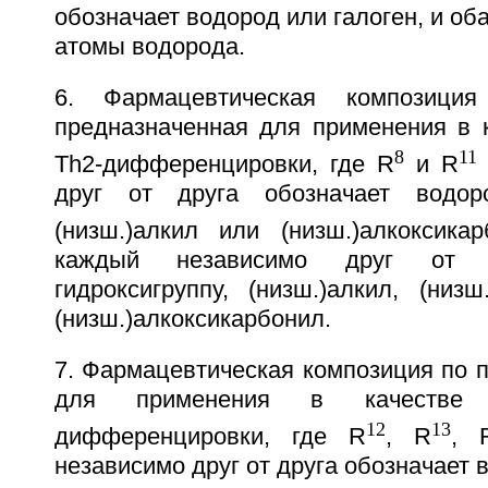
обозначает водород или галоген, и об
атомы водорода.
6. Фармацевтическая композиц
предназначенная для применения в к
8
11
Th2-дифференцировки, где R
и R
друг от друга обозначает водород
(низш.)алкил или (низш.)алкоксик
каждый независимо друг от д
гидроксигруппу, (низш.)алкил, (низш
(низш.)алкоксикарбонил.
7. Фармацевтическая композиция по п
для применения в качестве 
12
13
дифференцировки, где R
, R
, 
независимо друг от друга обозначает 