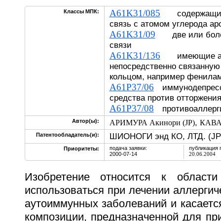
A61K31/085
Классы МПК:
содержащие 
связь с атомом углерода ар
A61K31/09
две или более
связи
A61K31/136
имеющие ами
непосредственно связанную
кольцом, например фенила
A61P37/06
иммунодепресс
средства против отторжения
A61P37/08
противоаллерги
,
Автор(ы):
АРИМУРА Акинори (JP)
КАВАД
ШИОНОГИ энд КО, ЛТД. (JP
Патентообладатель(и):
подача заявки:
публикация 
Приоритеты:
2000-07-14
20.06.2004
Изобретение относится к област
использоваться при лечении аллергич
аутоиммунных заболеваний и касаетс
композиции, предназначенной для пр