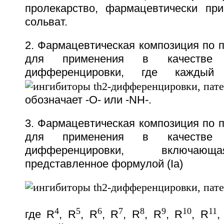
пролекарство, фармацевтически пр
сольват.
2. Фармацевтическая композиция по п
для применения в качестве 
дифференцировки, где каж
обозначает -О- или -NH-.
3. Фармацевтическая композиция по п
для применения в качестве 
дифференцировки, включающ
представленное формулой (Ia)
4
5
6
7
8
9
10
11
где R
, R
, R
, R
, R
, R
, R
, R
,