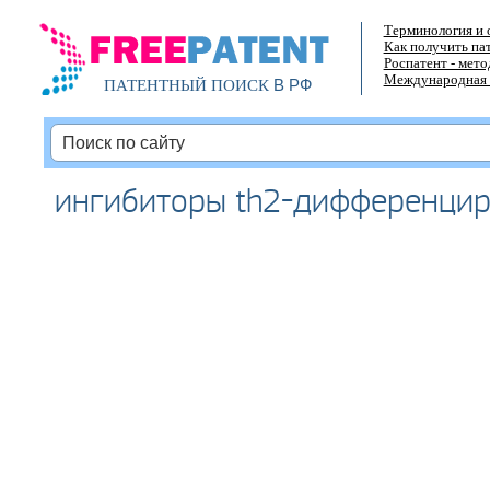
Терминология и 
Как получить па
Роспатент - мет
Международная 
В РФ
ПАТЕНТНЫЙ ПОИСК
ингибиторы th2-дифференци