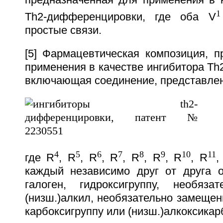
1
Тh2-дифференцировки, где оба V
простые связи.
[5] Фармацевтическая композиция, п
применения в качестве ингибитора Т
включающая соединение, представлен
4
5
6
7
8
9
10
11
где R
, R
, R
, R
, R
, R
, R
, R
,
каждый независимо друг от друга о
галоген, гидроксигруппу, необяза
(низш.)алкил, необязательно замещенн
карбоксигруппу или (низш.)алкоксикар