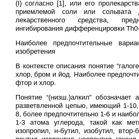
(I) согласно [1], или его пролекарст
приемлемой соли или сольвата д
лекарственного средства, пред
ингибирования дифференцировки Th0-к
Наиболее предпочтительные вариа
изобретения
В контексте описания понятие “галоге
хлор, бром и йод. Наиболее предпоч
фтор и хлор.
Понятие “(низш.)алкил” обозначает 
разветвленной цепью, имеющий 1-10,
8, более предпочтительно 1-6 и наибо
1-3 атома углерода, такой как мети
изопропил, н-бутил, изобутил, втор-б