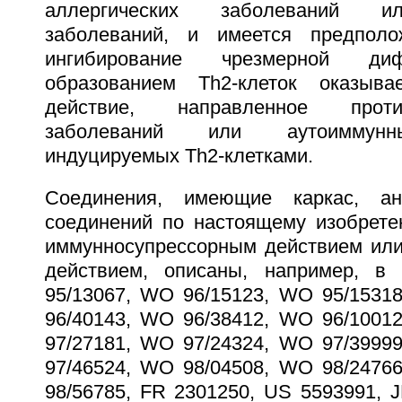
аллергических заболеваний и
заболеваний, и имеется предпол
ингибирование чрезмерной ди
образованием Тh2-клеток оказывае
действие, направленное проти
заболеваний или аутоиммунн
индуцируемых Тh2-клетками.
Соединения, имеющие каркас, ан
соединений по настоящему изобрет
иммунносупрессорным действием или
действием, описаны, например, 
95/13067, WO 96/15123, WO 95/1531
96/40143, WO 96/38412, WO 96/1001
97/27181, WO 97/24324, WO 97/3999
97/46524, WO 98/04508, WO 98/2476
98/56785, FR 2301250, US 5593991, J