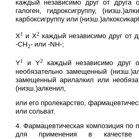
каждый независимо друг от друга о
галоген, гидроксигруппу, (низш.)алки
карбоксигруппу или (низш.)алкоксикар
1
2
Х
и Х
каждый независимо друг от др
-СН
- или -NH-;
2
1
2
Y
и Y
каждый независимо друг от
необязательно замещенный (низш.)ал
замещенный арилалкил или необяза
(низш.)алкенил,
или его пролекарство, фармацевтиче
или сольват.
4. Фармацевтическая композиция по п
для применения в качестве 