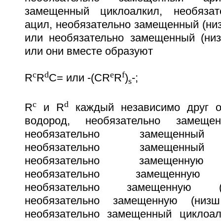
замещенный циклоалкил, необяза
ацил, необязательно замещенный (ни
или необязательно замещенный (низ
или они вместе образуют
c
d
e
f
R
R
C= или -(CR
R
)
-;
s
c
d
R
и R
каждый независимо друг от
водород, необязательно замещен
необязательно замещенный (
необязательно замещенный (
необязательно замещенную (
необязательно замещенную (н
необязательно замещенную (низ
необязательно замещенную (низш.)
необязательно замещенный циклоал