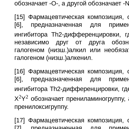
обозначает -О-, а другой обозначает -N
[15] Фармацевтическая композиция, 
[6], предназначенная для приме
ингибитора Тh2-дифференцировки, г
независимо друг от друга обозн
галогеном (низш.)алкил или необяз
галогеном (низш.)алкенил.
[16] Фармацевтическая композиция, 
[6], предназначенная для приме
ингибитора Тh2-дифференцировки, гд
2
2
X
Y
обозначает прениламиногруппу, 
пренилоксигруппу.
[17] Фармацевтическая композиция, 
[7], предназначенная для приме