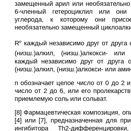
замещенный арил или необязательно
6-членный гетероциклил или они
углерода, к которому они присо
необязательно замещенный циклоалк
e
R
каждый независимо друг от друга 
(низш.)алкил, (низш.)алкокси- или
каждый независимо друг от друга о
(низш.)алкил, (низш.)алкокси- или ами
n обозначает целое число от 0 до 2 и
число от 2 до 6, или его пролекарст
приемлемую соль или сольват.
[8] Фармацевтическая композиция, описа
[4] или [7], предназначенная для пр
ингибитора Тh2-дифференциров