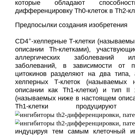
которые обладают способност
дифференцировку Th0-клеток в Тh2-кл
Предпосылки создания изобретения
+
СD4
-хелперные Т-клетки (называем
описании Th-клетками), участвующ
аллергических заболеваний и
заболеваний, в зависимости от 
цитокинов разделяют на два типа, 
хелперных Т-клеток (называемых
описании как Тh1-клетки) и тип II 
(называемых ниже в настоящем описан
Тh1-клетки продуцирую
индуцируя тем самым клеточный им