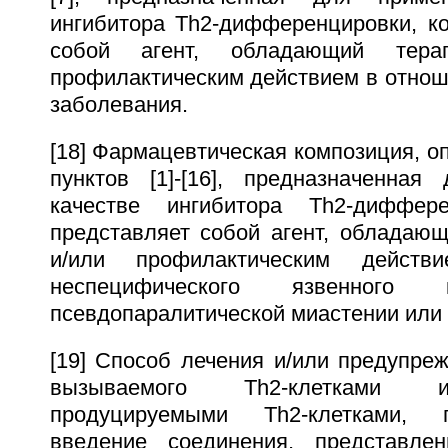
ингибитора Тh2-дифференцировки, ко
собой агент, обладающий терап
профилактическим действием в отнош
заболевания.
[18] Фармацевтическая композиция, о
пунктов [1]-[16], предназначенна
качестве ингибитора Тh2-диффере
представляет собой агент, обладающ
и/или профилактическим дейст
неспецифического язвенного 
псевдопаралитической миастении или
[19] Способ лечения и/или предупре
вызываемого Th2-клетками и
продуцируемыми Тh2-клетками, п
введение соединения, представлен