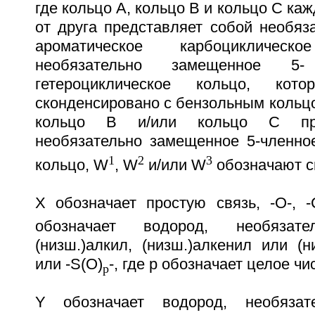
где кольцо А, кольцо В и кольцо С ка
от друга представляет собой необяз
ароматическое карбоцикличе
необязательно замещенное 5
гетероциклическое кольцо, ко
сконденсировано с бензольным кольцом
кольцо В и/или кольцо С пре
необязательно замещенное 5-членное
1
2
3
кольцо, W
, W
и/или W
обозначают с
Х обозначает простую связь, -О-, 
обозначает водород, необязат
(низш.)алкил, (низш.)алкенил или (н
или -S(O)
-, где р обозначает целое чис
p
Y обозначает водород, необязат