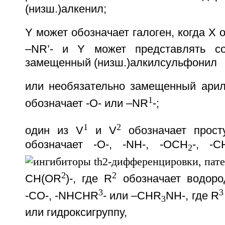
(низш.)алкенил;
Y может обозначает галоген, когда Х 
–NR’- и Y может представлять со
замещенный (низш.)алкилсульфонил
или необязательно замещенный арил
1
обозначает -О- или –NR
-;
1
2
один из V
и V
обозначает прост
обозначает -О-, -NH-, -ОСН
-, -С
2
2
2
CH(OR
)-, где R
обозначает водород
3
3
-СО-, -NHCHR
- или –CHR
NH-, где R
3
или гидроксигруппу,