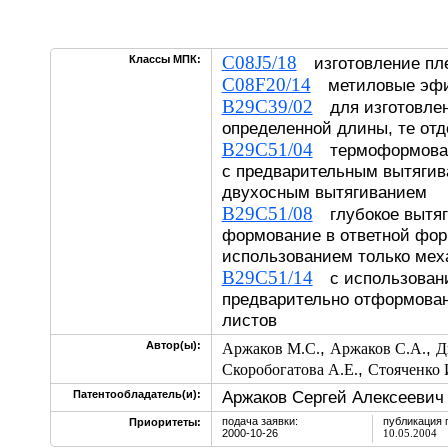
C08J5/18
Классы МПК:
изготовление пле
C08F20/14
метиловые эф
B29C39/02
для изготовлен
определенной длины, те от
B29C51/04
термоформован
с предварительным вытягив
двухосным вытягиванием
B29C51/08
глубокое вытяг
формование в ответной форм
использованием только мех
B29C51/14
с использовани
предварительно отформован
листов
,
,
Автор(ы):
Аржаков М.С.
Аржаков С.А.
Д
,
Скоробогатова А.Е.
Стояченко 
Аржаков Сергей Алексеевич
Патентообладатель(и):
подача заявки:
публикация 
Приоритеты:
2000-10-26
10.05.2004