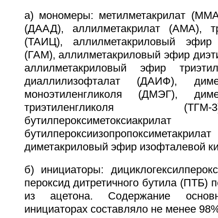
а) мономеры: метилметакрилат (ММА
(ДААД), аллилметакрилат (АМА), т
(ТАИЦ), аллилметакриловый эфир 
(ГАМ), аллилметакриловый эфир диэт
аллилметакриловый эфир триэтил
диаллилизофталат (ДАИФ), дим
моноэтиленгликоля (ДМЭГ), дим
триэтиленгликоля (ТГ
бутилпероксиметоксиакрилат
бутилпероксиизопропоксимет
диметакриловый эфир изофталевой к
б) инициаторы: дициклогексилперокс
пероксид дитретичного бутила (ПТБ) 
из ацетона. Содержание основ
инициаторах составляло не менее 98%