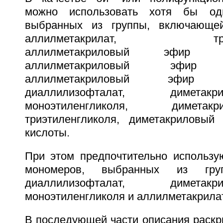
можно использовать хотя бы од
выбранных из группы, включающей
аллилметакрилат, триалли
аллилметакриловый эфир мон
аллилметакриловый эфир ди
аллилметакриловый эфир три
диаллилизофталат, димета
моноэтиленгликоля, димет
триэтиленгликоля, диметакриловый
кислоты.
При этом предпочтительно использу
мономеров, выбранных из гру
диаллилизофталат, димета
моноэтиленгликоля и аллилметакрилат
В последующей части описания раскр