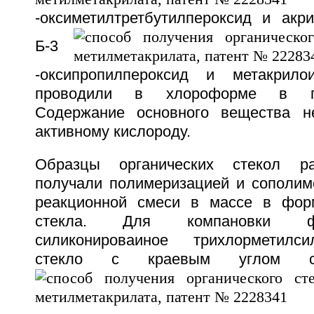
-оксиметилтретбутилпероксид и акр
Б-3
-оксипропилпероксид и метакрило
проводили в хлороформе в пр
Содержание основного вещества 
активному кислороду.
Образцы органических стекол ра
получали полимеризацией и сополим
реакционной смеси в массе в форм
стекла. Для компановки ф
силиконироваиное трихлорметилс
стекло с краевым углом см