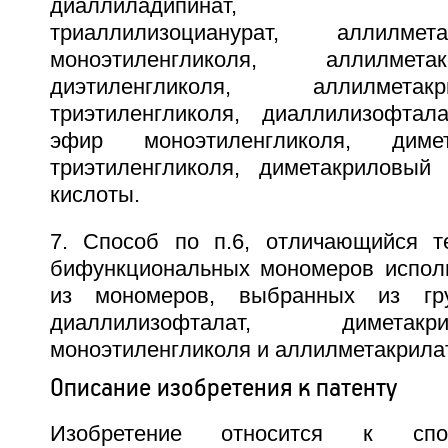
диаллиладипинат, алли
триаллилизоцианурат, аллилме
моноэтиленгликоля, аллилме
диэтиленгликоля, аллилмет
триэтиленгликоля, диаллилизофтал
эфир моноэтиленгликоля, диме
триэтиленгликоля, диметакриловый
кислоты.
7. Способ по п.6, отличающийся т
бифункциональных мономеров испол
из мономеров, выбранных из гр
диаллилизофталат, димета
моноэтиленгликоля и аллилметакрилат
Описание изобретения к патенту
Изобретение относится к спо