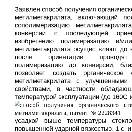
Заявлен способ получения органическо
метилметакрилата, включающий по
сополимеризацию метилметакрилат
конверсии с последующей ориен
изобретению полимеризацию и/ил
метилметакрилата осуществляют до к
после ориентации проводят 
полимеризацию до конверсии, бл
позволяет создать органическое
метилметакрилата с улучшенными 
свойствами, в частности обладаю
температурой эксплуатации (до 160
С 
усадкой выше температуры стекл
повышенной ударной вязкостью. 1 с. и 