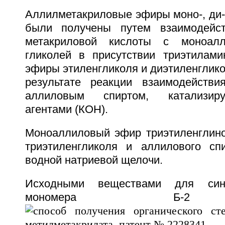
Аллилметакриловые эфиры моно-, ди-
были получены путем взаимодейст
метакриловой кислоты с моноал
гликолей в присутствии триэтилам
эфиры этиленгликоля и диэтиленглик
результате реакции взаимодействи
аллиловым спиртом, катализир
агентами (КОН).
Моноаллиловый эфир триэтиленглино
триэтиленгликоля и аллилового сп
водной натриевой щелочи.
Исходными веществами для синт
мономера Б-2 