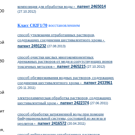
композиция для обработки воды
- патент 2465014
00
(27.10.2012)
Класс C02F1/70
восстановлением
способ утилизации отработанных растворов,
содержащих соединения шестивалентного хрома
-
ой
патент 2491232
(27.08.2013)
способ очистки кислых многокомпонентных
80
дренажных растворов от меди и сопутствующих ионов
токсичных металлов
- патент 2465215
(27.10.2012)
способ обезвреживания водных растворов, содержащих
соединения шестивалентного хрома
- патент 2433961
(20.11.2011)
ой
электрохимическая обработка растворов, содержащих
шестивалентный хром
- патент 2422374
(27.06.2011)
ит
способ обработки загрязненной воды при помощи
бифункциональной системы, состоящей из железа и
цеолитов
- патент 2416572
(20.04.2011)
я,
способ нейтрализации отработанных растворов,