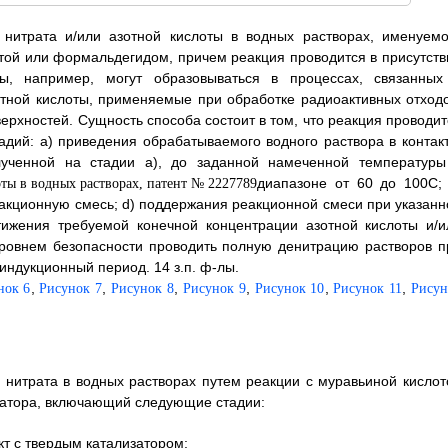
 нитрата и/или азотной кислоты в водных растворах, именуемо
той или формальдегидом, причем реакция проводится в присутств
ры, например, могут образовываться в процессах, связанных
отной кислоты, применяемые при обработке радиоактивных отходо
ерхностей. Сущность способа состоит в том, что реакция проводит
адий: а) приведения обрабатываемого водного раствора в контакт
олученной на стадии а), до заданной намеченной температуры
диапазоне от 60 до 100
С;
акционную смесь; d) поддержания реакционной смеси при указанн
тижения требуемой конечной концентрации азотной кислоты и/и
уровнем безопасности проводить полную денитрацию растворов п
индукционный период. 14 з.п. ф-лы.
,
,
,
,
,
,
нок 6
Рисунок 7
Рисунок 8
Рисунок 9
Рисунок 10
Рисунок 11
Рисун
 нитрата в водных растворах путем реакции с муравьиной кислот
затора, включающий следующие стадии:
кт с твердым катализатором;