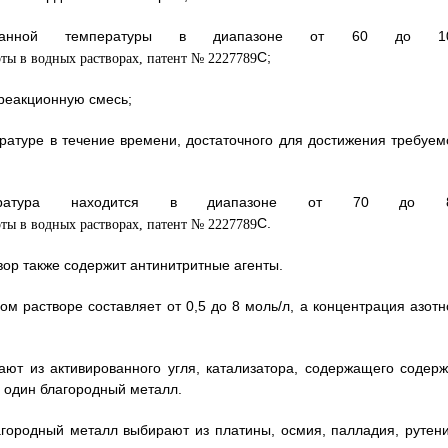
аданной температуры в диапазоне от 60 до 1
С;
реакционную смесь;
ратуре в течение времени, достаточного для достижения требуем
ратура находится в диапазоне от 70 до 
С.
вор также содержит антинитритные агенты.
ом растворе составляет от 0,5 до 8 моль/л, а концентрация азотн
ают из активированного угля, катализатора, содержащего содерж
, один благородный металл.
агородный металл выбирают из платины, осмия, палладия, рутени