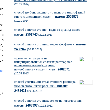
поверхностно-активных веществ
- патент 2516510
(20.05.2014)
го
способ трубопроводного транспорта многофазной
ии
многокомпонентной смеси
- патент 2503878
 с
(10.01.2014)
в,
ся
способ очистки сточной воды от цианид-ионов
-
 с
патент 2501743
(20.12.2013)
 в
способ очистки сточных вод от фосфатов
- патент
 с)
2498942
(20.11.2013)
ой
ли
удаление перхлората из
ри
концентрированных солевых растворов с
использованием амфотерных
ионообменных смол
- патент 2482071
ок
(20.05.2013)
способ утилизации отработанного раствора
химического никелирования
- патент
2481421
(10.05.2013)
ой
способ очистки сточных вод от ионов алюминия
-
патент 2468997
(10.12.2012)