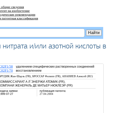
 общие сведения
атент на изобретение
тодические рекомендации
 патентная классификация
 нитрата и/или азотной кислоты в
C02F1/58
удалением специфических растворенных соединений
C02F1/70
восстановлением
,
,
БРУДИК Жан-Шарль (FR)
БРОССАР Филипп (FR)
АНАНИЕВ Алексей (RU)
КОММИССАРИАТ А Л`ЭНЕРЖИ АТОМИК (FR),
КОМПАНИ ЖЕНЕРАЛЬ ДЕ МАТЬЕР НЮКЛЕЭР (FR)
подача заявки:
публикация патента:
1999-07-27
27.04.2004