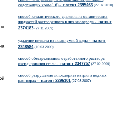
содержащих хром (+6)
- патент 2395463
(27.07.2010)
способ каталитического удаления из органических
жидкостей растворенного в них кислорода
- патент
на
2374183
(27.11.2009)
удаление нитрата из аквариумной воды
- патент
на
2348584
(10.03.2009)
способ обезвреживания отработанного раствора
оксидирования стали
- патент 2347757
(27.02.2009)
способ разрушения гипохлорита натрия в водных
ой
растворах
- патент 2296101
(27.03.2007)