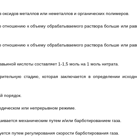
из оксидов металлов или неметаллов и органических полимеров.
 по отношению к объему обрабатываемого раствора больше или рав
 по отношению к объему обрабатываемого раствора больше или рав
авьиной кислоты составляет 1-1,5 моль на 1 моль нитрата.
рительную стадию, которая заключается в определении исходн
ый порядок.
иодическом или непрерывном режиме.
шивается механическим путем и/или барботированием газа.
руется путем регулирования скорости барботирования газа.