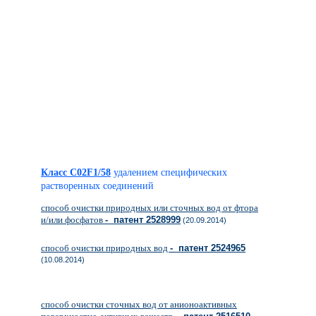
Класс C02F1/58
удалением специфических
растворенных соединений
способ очистки природных или сточных вод от фтора
и/или фосфатов
- патент 2528999
(20.09.2014)
способ очистки природных вод
- патент 2524965
(10.08.2014)
способ очистки сточных вод от анионоактивных