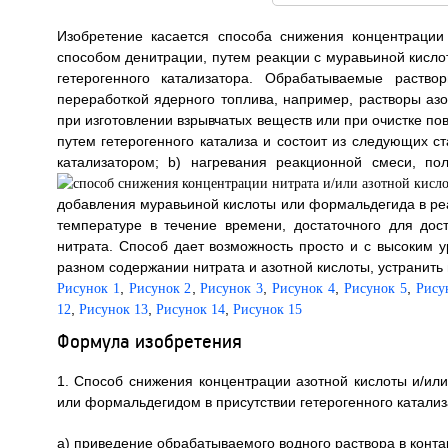
Изобретение касается способа снижения концентрации
способом денитрации, путем реакции с муравьиной кисло
гетерогенного катализатора. Обрабатываемые раство
переработкой ядерного топлива, например, растворы аз
при изготовлении взрывчатых веществ или при очистке пов
путем гетерогенного катализа и состоит из следующих ст
катализатором; b) нагревания реакционной смеси, п
добавления муравьиной кислоты или формальдегида в ре
температуре в течение времени, достаточного для дос
нитрата. Способ дает возможность просто и с высоким 
разном содержании нитрата и азотной кислоты, устранить 
,
,
,
,
,
Рисунок 1
Рисунок 2
Рисунок 3
Рисунок 4
Рисунок 5
Рису
,
,
,
12
Рисунок 13
Рисунок 14
Рисунок 15
Формула изобретения
1. Способ снижения концентрации азотной кислоты и/или
или формальдегидом в присутствии гетерогенного катали
а) приведение обрабатываемого водного раствора в конта