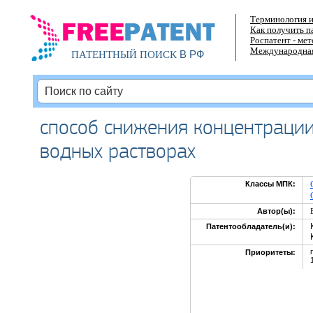
Терминология и
Как получить п
Роспатент - ме
Международная
В РФ
ПАТЕНТНЫЙ ПОИСК
способ снижения концентрации
водных растворах
Классы МПК:
Автор(ы):
Патентообладатель(и):
Приоритеты: