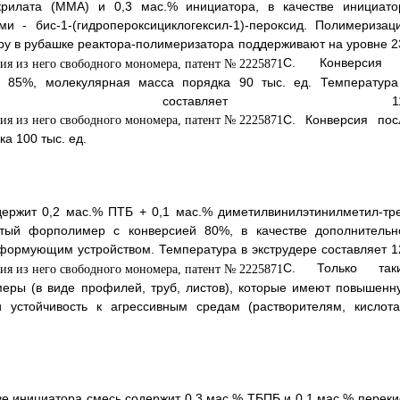
рилата (ММА) и 0,3 мас.% инициатора, в качестве инициато
и - бис-1-(гидропероксициклогексил-1)-пероксид. Полимеризац
ру в рубашке реактора-полимеризатора поддерживают на уровне 2
С. Конверсия
 85%, молекулярная масса порядка 90 тыс. ед. Температура
 емкости составляет 11
С. Конверсия пос
а 100 тыс. ед.
ержит 0,2 мас.% ПТБ + 0,1 мас.% диметилвинилэтинилметил-тре
итый форполимер с конверсией 80%, в качестве дополнительн
 формующим устройством. Температура в экструдере составляет 1
С. Только так
меры (в виде профилей, труб, листов), которые имеют повышенн
и устойчивость к агрессивным средам (растворителям, кислота
е инициатора смесь содержит 0,3 мас.% ТБПБ и 0,1 мас.% переки