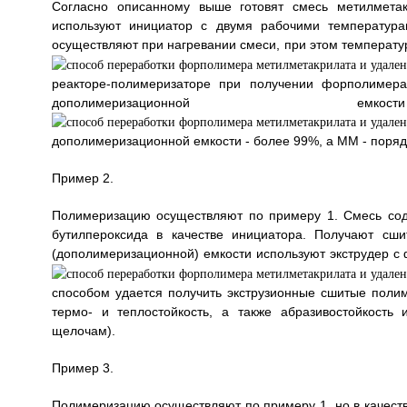
Согласно описанному выше готовят смесь метилметак
используют инициатор с двумя рабочими температурам
осуществляют при нагревании смеси, при этом температу
реакторе-полимеризаторе при получении форполимера
дополимеризационной
дополимеризационной емкости - более 99%, a MM - порядк
Пример 2.
Полимеризацию осуществляют по примеру 1. Смесь сод
бутилпероксида в качестве инициатора. Получают сш
(дополимеризационной) емкости используют экструдер с
способом удается получить экструзионные сшитые поли
термо- и теплостойкость, а также абразивостойкость 
щелочам).
Пример 3.
Полимеризацию осуществляют по примеру 1, но в качеств