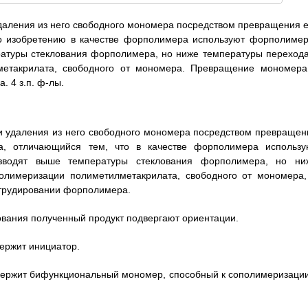
аления из него свободного мономера посредством превращения е
о изобретению в качестве форполимера используют форполимер
ратуры стеклования форполимера, но ниже температуры перехода
лметакрилата, свободного от мономера. Превращение мономера
 4 з.п. ф-лы.
и удаления из него свободного мономера посредством превращен
, отличающийся тем, что в качестве форполимера использу
зводят выше температуры стеклования форполимера, но ни
полимеризации полиметилметакрилата, свободного от мономера,
трудировании форполимера.
рования полученный продукт подвергают ориентации.
ержит инициатор.
одержит бифункциональный мономер, способный к сополимеризации