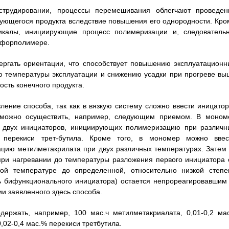
струдировании, процессы перемешивания облегчают проведен
ующегося продукта вследствие повышения его однородности. Кро
дикалы, инициирующие процесс полимеризации и, следовательн
 форполимере.
ергать ориентации, что способствует повышению эксплуатационн
ю температуры эксплуатации и снижению усадки при прогреве вы
ость конечного продукта.
ение способа, так как в вязкую систему сложно ввести иницатор
 можно осуществить, например, следующим приемом. В моном
сь двух инициаторов, инициирующих полимеризацию при различн
 перекиси трет-бутила. Кроме того, в мономер можно ввес
ию метилметакрилата при двух различных температурах. Затем 
ри нагревании до температуры разложения первого инициатора 
той температуре до определенной, относительно низкой степе
ть бифункционального инициатора) остается непрореагировавшим 
и заявленного здесь способа.
ержать, например, 100 мас.ч метилметакриалата, 0,01-0,2 мас
,02-0,4 мас.% перекиси третбутила.