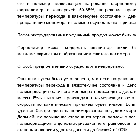
его в полимер, включающем нагревание форполимер
форполимер с конверсией 50-85%, нагревание прои
температуры перехода в вязкотекучее состояние и де
превращение мономера в полимер осуществляют при экс
После экструдирования полученный продукт может быть п
Форполимер может содержать инициатор и/или б
метилметакрилатом с образованием сшитого полимера.
Способ предпочтительно осуществлять непрерывно.
Опытным путем было установлено, что если нагревание
температуры перехода в вязкотекучее состояние и деп
полимеризация остачного мономера происходит с достат
массы. Если пытаться производить полимеризацию оста
скорость по кинетическим причинам будет низкой. Есл
удается быстро достичь полимеризационно-деполимери
Дальнейшее повышение степени конверсии возможно пос
полимеризационно-деполимеризационного равновесия 
степень конверсии удается довести до близкой к 100%.