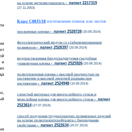
на основе метилметакрилата
- патент 2217319
(27.11.2003)
Класс C08J5/18
изготовление пленок или листов
ти
прозрачные пленки
- патент 2528728
(20.09.2014)
фотоэлектрический модуль со стабилизированным
ом
полимером
- патент 2528397
(20.09.2014)
ют
ой
водорастворимая биодеградируемая съедобная
 и
упаковочная пленка
- патент 2525926
(20.08.2014)
их
да
полиэтиленовая пленка с высокой прочностью на
растяжение и высокой энергией разрыва при
растяжении
- патент 2524948
(10.08.2014)
о,
слоистый материал для многослойного стекла и
ый
межслойная пленка для многослойного стекла
- патент
2523814
(27.07.2014)
способ получения трудногорючих полимерных изделий
на основе полиэтилентерефталата с биоцидными
свойствами
- патент 2522634
(20.07.2014)
ия