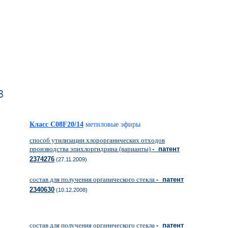
з
Класс C08F20/14
метиловые эфиры
способ утилизации хлорорганических отходов
производства эпихлоргидрина (варианты)
- патент
2374276
(27.11.2009)
состав для получения органического стекла
- патент
2340630
(10.12.2008)
состав для получения органического стекла
- патент