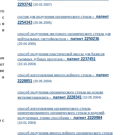
2293742
(20.02.2007)
го
состав для получения органического стекла
- патент
 с
2254343
(20.06.2005)
 в
 в
способ получения листового органического стекла для
нейтральных светофильтров
- патент 2250236
(20.04.2005)
способ получения пластической массы для базисов
ия
съемных зубных протезов
- патент 2237451
ют
(10.10.2004)
же
способ изготовления многослойного стекла
- патент
 а
2228851
(20.05.2004)
способ получения органического стекла на основе
метилметакрилата
- патент 2228341
(10.05.2004)
способ изготовления органического стекла,
ориентированного органического стекла и изделий,
полученных этими способами
- патент 2220984
 с
(10.01.2004)
способ получения многослойного органического стекла