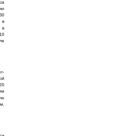
ра
ию
30
 в
 в
0
ле
т-
ой
20
им
ую
м,
си