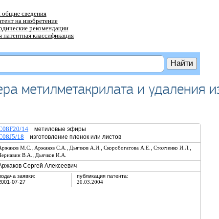
 общие сведения
атент на изобретение
тодические рекомендации
 патентная классификация
ра метилметакрилата и удаления и
C08F20/14
метиловые эфиры
C08J5/18
изготовление пленок или листов
,
,
,
,
,
Аржаков М.С.
Аржаков С.А.
Дьячков А.И.
Скоробогатова А.Е.
Стояченко И.Л.
,
Чернавин В.А.
Дьячков И.А.
Аржаков Сергей Алексеевич
подача заявки:
публикация патента:
2001-07-27
20.03.2004