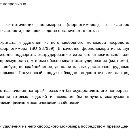
ют непрерывно.
 синтетических полимеров (форполимеров), в частнос
частности, при производстве органического стекла.
крилата и удаления из него свободного мономера посредств
форполимера (SU 987939). В качестве форполимера использу
ожно подвергать экструдированию из-за его относительно низк
 преимущества, которые обеспечивает экструдирование (см. ниже),
 требует, по крайней мере, дополнительных достаточно трудоемк
прерывно. Полученный продукт обладает недостаточными для ря
же назначения, который позволил бы осуществлять его непрерывн
ении готовых изделий и позволил бы получить экструзионн
шими физико-механическими свойствами.
и удаления из него свободного мономера посредством превращен