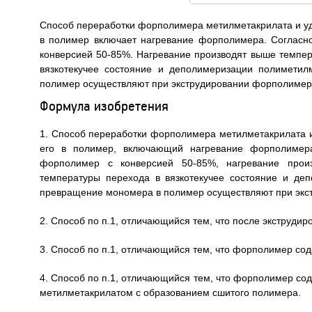
Способ переработки форполимера метилметакрилата и уд
в полимер включает нагревание форполимера. Согласн
конверсией 50-85%. Нагревание производят выше темпе
вязкотекучее состояние и деполимеризации полимети
полимер осуществляют при экструдировании форполимера.
Формула изобретения
1. Способ переработки форполимера метилметакрилата 
его в полимер, включающий нагревание форполимера
форполимер с конверсией 50-85%, нагревание прои
температуры перехода в вязкотекучее состояние и де
превращение мономера в полимер осуществляют при экс
2. Способ по п.1, отличающийся тем, что после экструди
3. Способ по п.1, отличающийся тем, что форполимер сод
4. Способ по п.1, отличающийся тем, что форполимер с
метилметакрилатом с образованием сшитого полимера.