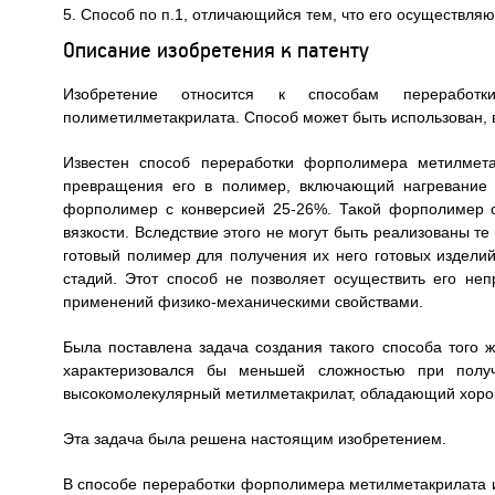
5. Способ по п.1, отличающийся тем, что его осуществля
Описание изобретения к патенту
Изобретение относится к способам переработки
полиметилметакрилата. Способ может быть использован, в 
Известен способ переработки форполимера метилмета
превращения его в полимер, включающий нагревание 
форполимер с конверсией 25-26%. Такой форполимер сл
вязкости. Вследствие этого не могут быть реализованы те
готовый полимер для получения их него готовых изделий
стадий. Этот способ не позволяет осуществить его не
применений физико-механическими свойствами.
Была поставлена задача создания такого способа того 
характеризовался бы меньшей сложностью при получ
высокомолекулярный метилметакрилат, обладающий хоро
Эта задача была решена настоящим изобретением.
В способе переработки форполимера метилметакрилата 