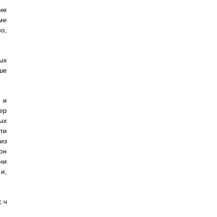
ие
ме
о,
ых
ше
 и
ер
ых
ти
из
он
ни
и,
.ч