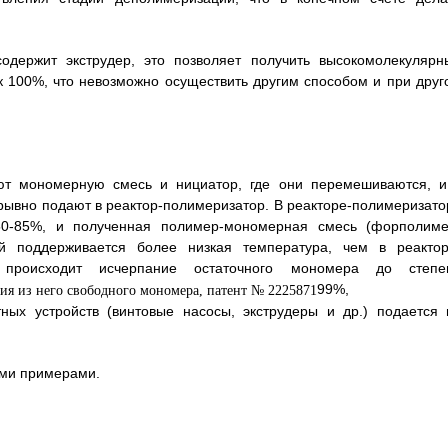
содержит экструдер, это позволяет получить высокомолекулярн
к 100%, что невозможно осуществить другим способом и при друг
ют мономерную смесь и нициатор, где они перемешиваются, и
ывно подают в реактор-полимеризатор. В реакторе-полимеризато
50-85%, и полученная полимер-мономерная смесь (форполиме
й поддерживается более низкая температура, чем в реактор
 происходит исчерпание остаточного мономера до степе
99%, 
ых устройств (винтовые насосы, экструдеры и др.) подается 
ими примерами.