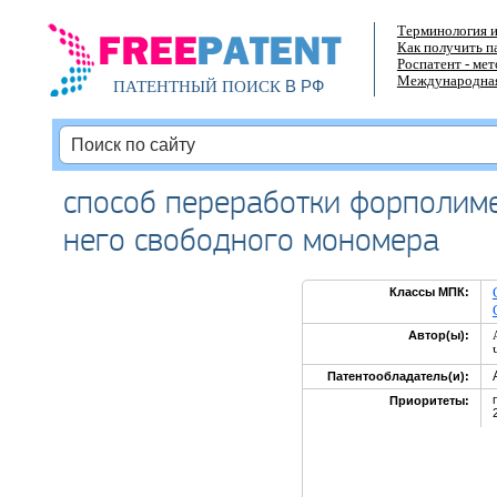
Терминология и
Как получить п
Роспатент - ме
Международная
В РФ
ПАТЕНТНЫЙ ПОИСК
способ переработки форполиме
него свободного мономера
Классы МПК:
Автор(ы):
Патентообладатель(и):
Приоритеты: