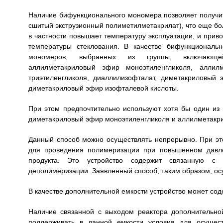
Наличие бифункционального мономера позволяет получить
сшитый экструзионный полиметилметакрилат), что еще бо
в частности повышает температуру эксплуатации, и прив
температуры стеклования. В качестве бифункциональ
мономеров, выбранных из группы, включающей д
аллилметакриловый эфир моноэтиленгликоля, аллил
триэтиленгликоля, диаллилизофталат, диметакриловый 
диметакриловый эфир изофталевой кислоты.
При этом предпочтительно используют хотя бы один из
диметакриловый эфир моноэтиленгликоля и аллилметакри
Данный способ можно осуществлять непрерывно. При это
для проведения полимеризации при повышенном давлен
продукта. Это устройство содержит связанную с
деполимеризации. Заявленный способ, таким образом, осу
В качестве дополнительной емкости устройство может сод
Наличие связанной с выходом реактора дополнительно
поддерживать в данной емкости условия для осущест