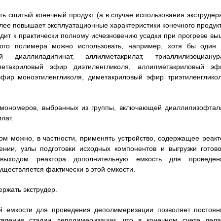
 сшитый конечный продукт (а в случае использования экструдера
лее повышает эксплуатационные характеристики конечного продукт
одит к практически полному исчезновению усадки при прогреве вы
ного полимера можно использовать, например, хотя бы один 
иаллиладипинат, аллилметакрилат, триаллилизоцианура
метакриловый эфир диэтиленгликоля, аллилметакриловый эф
эфир моноэтиленгликоля, диметакриловый эфир триэтиленгликол
 мономеров, выбранных из группы, включающей диаллилизофтала
лат.
м можно, в частности, применять устройство, содержащее реакт
ии, узлы подготовки исходных компонентов и выгрузки готово
 выходом реактора дополнительную емкость для проведен
ществляется фактически в этой емкости.
ержать экструдер.
й емкости для проведения деполимеризации позволяет постоян
вления стадии деполимеризации, что в конечном счете дела