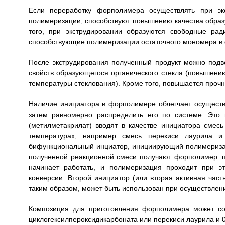
Если переработку форполимера осуществлять при эк
полимеризации, способствуют повышению качества образ
того, при экструдировании образуются свободные ра
способствующие полимеризации остаточного мономера в
После экструдирования полученный продукт можно подв
свойств образующегося органического стекла (повышени
температуры стеклования). Кроме того, повышается прочн
Наличие инициатора в форполимере облегчает осуществл
затем равномерно распределить его по системе. Это
(метилметакрилат) вводят в качестве инициатора сме
температурах, например смесь перекиси лаурила и
бифункциональный инциатор, инициирующий полимеризац
полученной реакционной смеси получают форполимер: п
начинает работать, и полимеризация проходит при э
конверсии. Второй инициатор (или вторая активная час
таким образом, может быть использован при осуществлени
Композиция для приготовления форполимера может сод
циклогексилпероксидикарбоната или перекиси лаурила и 0