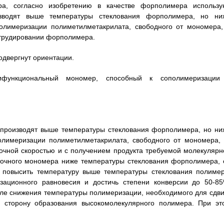
а, согласно изобретению в качестве форполимера использу
зводят выше температуры стеклования форполимера, но ни
полимеризации полиметилметакрилата, свободного от мономера,
трудировании форполимера.
одвергнут ориентации.
ифункциональный мономер, способный к сополимеризации
 производят выше температуры стеклования форполимера, но ни
олимеризации полиметилметакрилата, свободного от мономера, 
очной скоростью и с получением продукта требуемой молекулярн
точного мономера ниже температуры стеклования форполимера, 
и повысить температуру выше температуры стеклования полимер
зационного равновесия и достичь степени конверсии до 50-85
ле снижения температуры полимеризации, необходимого для сдви
в сторону образования высокомолекулярного полимера. При эт