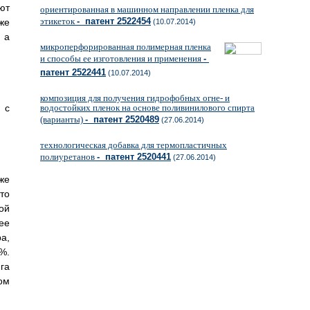
ют
ориентированная в машинном направлении пленка для
этикеток
- патент 2522454
же
(10.07.2014)
 а
микроперфорированная полимерная пленка
и способы ее изготовления и применения
-
патент 2522441
(10.07.2014)
композиция для получения гидрофобных огне- и
 с
водостойких пленок на основе поливинилового спирта
(варианты)
- патент 2520489
(27.06.2014)
технологическая добавка для термопластичных
полиуретанов
- патент 2520441
(27.06.2014)
же
то
ой
ее
а,
%.
га
ом