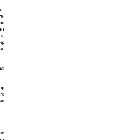
 -
а,
ше
из
т,
ир
я,
т,
ор
го
ия
но
ет