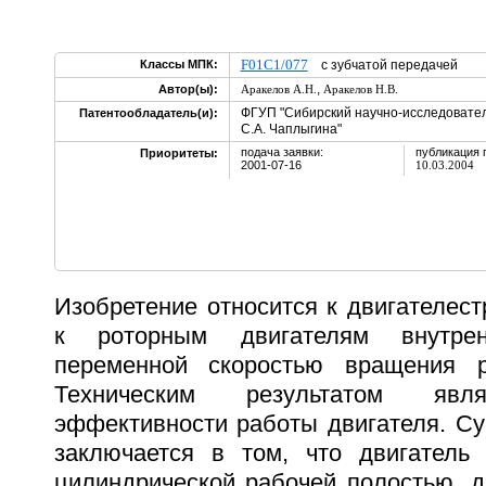
F01C1/077
Классы МПК:
с зубчатой передачей
,
Автор(ы):
Аракелов А.Н.
Аракелов Н.В.
ФГУП "Сибирский научно-исследовател
Патентообладатель(и):
С.А. Чаплыгина"
подача заявки:
публикация 
Приоритеты:
2001-07-16
10.03.2004
Изобретение относится к двигателест
к роторным двигателям внутре
переменной скоростью вращения р
Техническим результатом явл
эффективности работы двигателя. Су
заключается в том, что двигатель
цилиндрической рабочей полостью, д