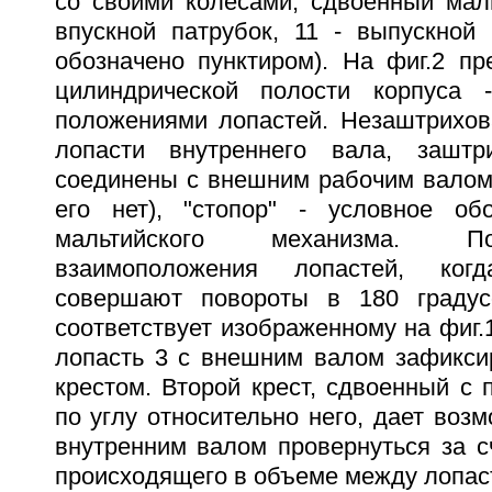
со своими колесами, сдвоенный маль
впускной патрубок, 11 - выпускной 
обозначено пунктиром). На фиг.2 пр
цилиндрической полости корпуса
положениями лопастей. Незаштрихо
лопасти внутреннего вала, заштр
соединены с внешним рабочим валом 
его нет), "стопор" - условное об
мальтийского механизма. П
взаимоположения лопастей, ко
совершают повороты в 180 градус
соответствует изображенному на фиг.
лопасть 3 с внешним валом зафикси
крестом. Второй крест, сдвоенный с
по углу относительно него, дает возм
внутренним валом провернуться за сч
происходящего в объеме между лопастя