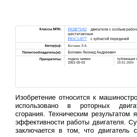
F02B75/02
Классы МПК:
двигатели с особым рабоч
шеститактные
F01C1/077
с зубчатой передачей
Автор(ы):
Богокин Л.А.
Богокин Леонид Андреевич
Патентообладатель(и):
подача заявки:
публикация 
Приоритеты:
2001-05-03
20.02.2004
Изобретение относится к машиностр
использовано в роторных двигат
сгорания. Техническим результатом 
эффективности работы двигателя. Су
заключается в том, что двигатель 