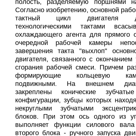
полость, разделяемую поршнями н
Согласно изобретению, основной рабоч
тактный цикл двигателя д
технологическими тактами всас
охлаждающего агента для прямого 
очередной рабочей камеры непос
завершения такта "выхлоп" основн
двигателя, связанного с окончанием
сгорания рабочей смеси. Причем ра
формирующие кольцевую кам
подвижными. На внешнем диам
закреплены конические зубчат
конфигурации, зубцы которых находя
некруглыми зубчатыми эксцентри
блоков. При этом ось одного из у
выполняет функции силового вала
второго блока - ручного запуска двиг