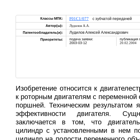
F01C1/077
Классы МПК:
с зубчатой передачей
Автор(ы):
Лудилов А.А.
Лудилов Алексей Александрович
Патентообладатель(и):
подача заявки:
публикация 
Приоритеты:
2003-03-12
20.02.2004
Изобретение относится к двигателест
к роторным двигателям с переменной
поршней. Техническим результатом 
эффективности двигателя. Сущн
заключается в том, что двигатель
цилиндр с установленными в нем п
цилиндр на полости переменного объ