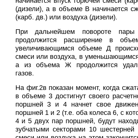
начинается впуск горючей смеси (карб
(дизели), а в объеме В начинается с
(карб. дв.) или воздуха (дизели).
При дальнейшем повороте пар
продолжится расширение в объе
увеличивающимся объеме Д происхо
смеси или воздуха, в уменьшающимся
а из объема Ж продолжится удал
газов.
На фиг.2в показан момент, когда сжат
в объеме 3 достигнут своего расчетн
поршней 3 и 4 начнет свое движен
поршней 1 и 2 (т.е. оба колеса 6, с к
4 и 5 двух пар поршней, будут наход
зубчатыми секторами 10 шестерней 
смеси или воздуха на этом закончитс