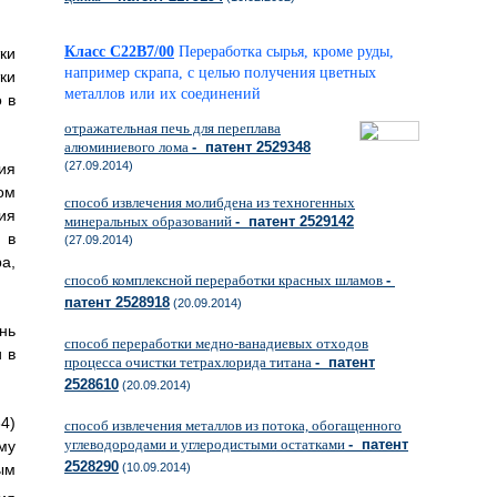
Класс C22B7/00
Переработка сырья, кроме руды,
ки
например скрапа, с целью получения цветных
ки
металлов или их соединений
 в
отражательная печь для переплава
алюминиевого лома
- патент 2529348
(27.09.2014)
ия
ом
способ извлечения молибдена из техногенных
ия
минеральных образований
- патент 2529142
 в
(27.09.2014)
а,
способ комплексной переработки красных шламов
-
патент 2528918
(20.09.2014)
нь
способ переработки медно-ванадиевых отходов
 в
процесса очистки тетрахлорида титана
- патент
2528610
(20.09.2014)
34)
способ извлечения металлов из потока, обогащенного
углеводородами и углеродистыми остатками
- патент
му
2528290
ым
(10.09.2014)