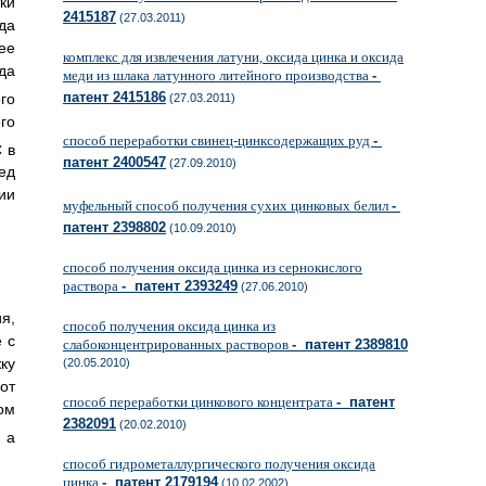
ки
2415187
(27.03.2011)
да
ее
комплекс для извлечения латуни, оксида цинка и оксида
да
меди из шлака латунного литейного производства
-
патент 2415186
го
(27.03.2011)
го
способ переработки свинец-цинксодержащих руд
-
 в
патент 2400547
(27.09.2010)
ед
ии
муфельный способ получения сухих цинковых белил
-
патент 2398802
(10.09.2010)
способ получения оксида цинка из сернокислого
раствора
- патент 2393249
(27.06.2010)
я,
способ получения оксида цинка из
 с
слабоконцентрированных растворов
- патент 2389810
ку
(20.05.2010)
от
способ переработки цинкового концентрата
- патент
ом
2382091
(20.02.2010)
 а
способ гидрометаллургического получения оксида
цинка
- патент 2179194
(10.02.2002)