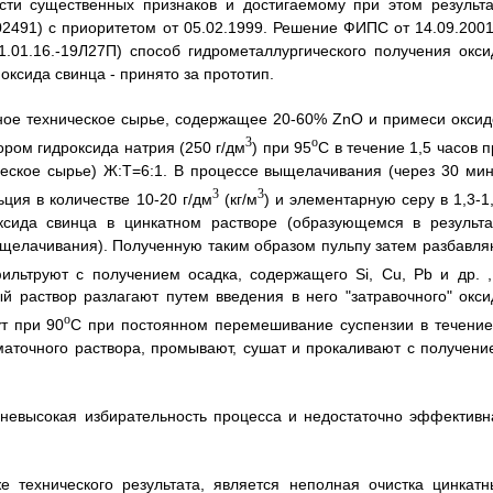
сти существенных признаков и достигаемому при этом результа
02491) с приоритетом от 05.02.1999. Решение ФИПС от 14.09.2001
1.01.16.-19Л27П) способ гидрометаллургического получения окси
ксида свинца - принято за прототип.
ное техническое сырье, содержащее 20-60% ZnO и примеси оксид
3
o
вором гидроксида натрия (250 г/дм
) при 95
С в течение 1,5 часов 
еское сырье) Ж:Т=6:1. В процессе выщелачивания (через 30 мин
3
3
ция в количестве 10-20 г/дм
(кг/м
) и элементарную серу в 1,3-1
оксида свинца в цинкатном растворе (образующемся в результа
ыщелачивания). Полученную таким образом пульпу затем разбавля
льтруют с получением осадка, содержащего Si, Сu, Pb и др. ,
 раствор разлагают путем введения в него "затравочного" окси
o
ут при 90
С при постоянном перемешивание суспензии в течение
маточного раствора, промывают, сушат и прокаливают с получени
 невысокая избирательность процесса и недостаточно эффективн
 технического результата, является неполная очистка цинкатн