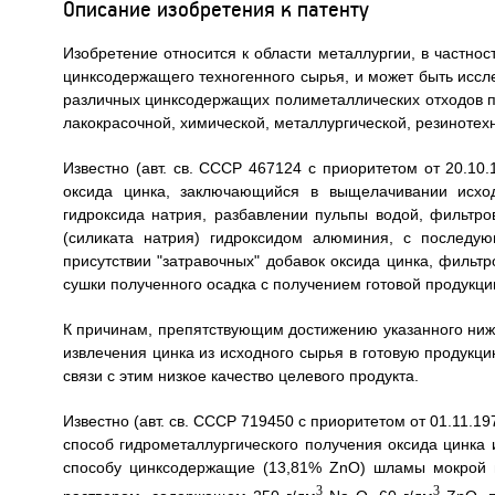
Описание изобретения к патенту
Изобретение относится к области металлургии, в частно
цинксодержащего техногенного сырья, и может быть иссл
различных цинксодержащих полиметаллических отходов пр
лакокрасочной, химической, металлургической, резиноте
Известно (авт. св. СССР 467124 с приоритетом от 20.10
оксида цинка, заключающийся в выщелачивании исход
гидроксида натрия, разбавлении пульпы водой, фильтро
(силиката натрия) гидроксидом алюминия, с последу
присутствии "затравочных" добавок оксида цинка, фильт
сушки полученного осадка с получением готовой продукци
К причинам, препятствующим достижению указанного ниже
извлечения цинка из исходного сырья в готовую продукци
связи с этим низкое качество целевого продукта.
Известно (авт. св. СССР 719450 с приоритетом от 01.11.197
способ гидрометаллургического получения оксида цинка и
способу цинксодержащие (13,81% ZnO) шламы мокрой 
3
3