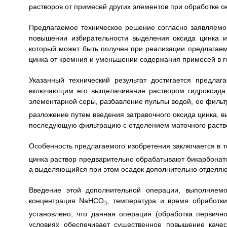
растворов от примесей других элементов при обработке о
Предлагаемое техническое решение согласно заявляем
повышении избирательности выделения оксида цинка и 
который может быть получен при реализации предлагаем
цинка от кремния и уменьшении содержания примесей в г
Указанный технический результат достигается предла
включающим его выщелачивание раствором гидроксида 
элементарной серы, разбавление пульпы водой, ее фильтр
разложение путем введения затравочного оксида цинка, в
последующую фильтрацию с отделением маточного раствора
Особенность предлагаемого изобретения заключается в т
цинка раствор предварительно обрабатывают бикарбонато
а выделяющийся при этом осадок дополнительно отделяю
Введение этой дополнительной операции, выполняемо
концентрация NaHCO
, температура и время обработк
3
установлено, что данная операция (обработка первичн
условиях обеспечивает существенное повышение качес