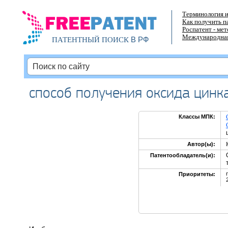
Терминология и
Как получить п
Роспатент - ме
Международная
В РФ
ПАТЕНТНЫЙ ПОИСК
способ получения оксида цинка
Классы МПК:
Автор(ы):
Патентообладатель(и):
Приоритеты: