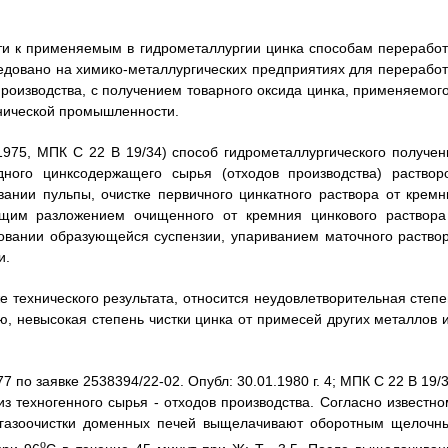
сти к применяемым в гидрометаллургии цинка способам переработ
едовано на химико-металлургических предприятиях для переработ
оизводства, с получением товарного оксида цинка, применяемого
хнической промышленности.
.1975, МПК С 22 В 19/34) способ гидрометаллургического получен
ного цинксодержащего сырья (отходов производства) раствор
вании пульпы, очистке первичного цинкатного раствора от кремн
ющим разложением очищенного от кремния цинкового раствора
ровании образующейся суспензии, упариванием маточного раствор
и.
 технического результата, относится неудовлетворительная степе
ю, невысокая степень чистки цинка от примесей других металлов и
7 по заявке 2538394/22-02. Опубл: 30.01.1980 г. 4; МПК С 22 В 19/
з техногенного сырья - отходов производства. Согласно известно
газоочистки доменных печей выщелачивают оборотным щелочн
o