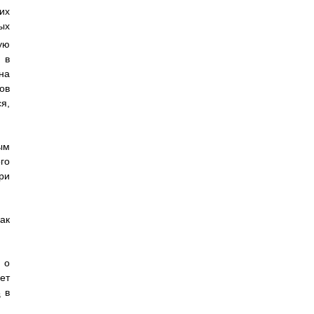
их
ых
ую
 в
на
ов
я,
ым
го
ри
ак
 о
ет
в
3