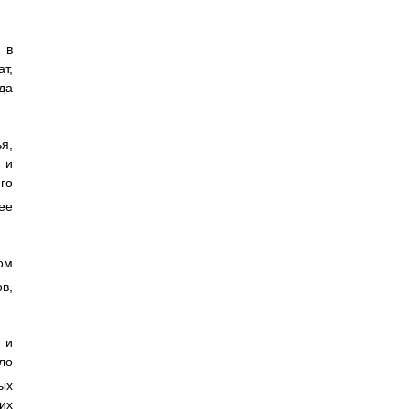
 в
т,
да
я,
 и
го
 ее
ом
ов,
 и
ло
ых
их