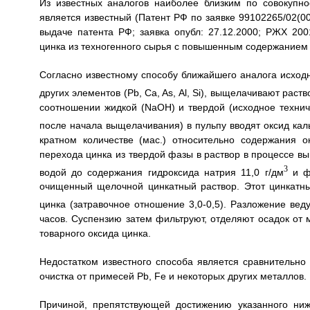
Из известных аналогов наиболее близким по совокупно
является известный (Патент РФ по заявке 99102265/02(0
выдаче патента РФ; заявка опубл: 27.12.2000; РЖХ 200
цинка из техногенного сырья с повышенным содержанием о
Согласно известному способу ближайшего аналога исход
других элементов (Pb, Ca, As, Al, Si), выщелачивают раст
соотношении жидкой (NaOH) и твердой (исходное технич
после начала выщелачивания) в пульпу вводят оксид каль
кратном количестве (мас.) относительно содержания 
перехода цинка из твердой фазы в раствор в процессе в
3
водой до содержания гидроксида натрия 11,0 г/дм
и фи
очищенный щелочной цинкатный раствор. Этот цинкатный
цинка (затравочное отношение 3,0-0,5). Разложение вед
часов. Суспензию затем фильтруют, отделяют осадок от 
товарного оксида цинка.
Недостатком известного способа является сравнительно
очистка от примесей Pb, Fe и некоторых других металлов.
Причиной, препятствующей достижению указанного ниже