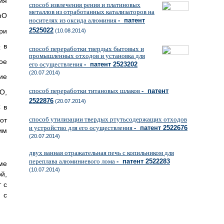
ия
способ извлечения рения и платиновых
металлов из отработанных катализаторов на
nO
носителях из оксида алюминия
- патент
2525022
ри
(10.08.2014)
в
способ переработки твердых бытовых и
2
промышленных отходов и установка для
ое
его осуществления
- патент 2523202
(20.07.2014)
ие
способ переработки титановых шлаков
- патент
O,
2522876
(20.07.2014)
 в
способ утилизации твердых ртутьсодержащих отходов
от
и устройство для его осуществления
- патент 2522676
ким
(20.07.2014)
двух ванная отражательная печь с копильником для
переплава алюминиевого лома
- патент 2522283
ме
(10.07.2014)
й,
 с
 с