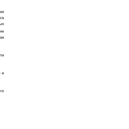
ми
са
ых
ие
ак
ти
 и
го