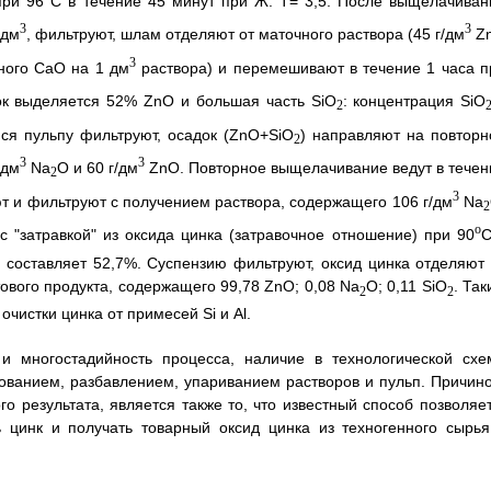
ри 96
С в течение 45 минут при Ж: Т= 3,5. После выщелачиван
3
3
/дм
, фильтруют, шлам отделяют от маточного раствора (45 г/дм
Z
3
вного СаО на 1 дм
раствора) и перемешивают в течение 1 часа п
док выделяется 52% ZnO и большая часть SiO
: концентрация SiO
2
ся пульпу фильтруют, осадок (ZnO+SiO
) направляют на повторн
2
3
3
/дм
Na
O и 60 г/дм
ZnO. Повторное выщелачивание ведут в течен
2
3
т и фильтруют с получением раствора, содержащего 106 г/дм
Na
2
o
 с "затравкой" из оксида цинка (затравочное отношение) при 90
С
 составляет 52,7%. Суспензию фильтруют, оксид цинка отделяют 
ового продукта, содержащего 99,78 ZnO; 0,08 Na
O; 0,11 SiО
. Та
2
2
чистки цинка от примесей Si и Аl.
 и многостадийность процесса, наличие в технологической схе
ованием, разбавлением, упариванием растворов и пульп. Причино
 результата, является также то, что известный способ позволяет
 цинк и получать товарный оксид цинка из техногенного сырья