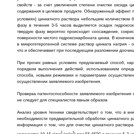
свойств - за счет увеличения степени очистки оксида 
содержания в целевом продукте. Обнаруженный эффект по
условиях) цинкатного раствора небольшим количеством б
фазу в течение 3-5 часов выделяется осадок гидроксо
твердую фазу вероятно происходит соосаждение, сокри
поверхности чистого гидроксокарбоната цинка. В конечном
в микрогетерогенной системе раствор цинката натрия - 
что и обеспечивает при последующем разложении доочище
При прочих равных условиях предлагаемый способ, х
порядком выполнения действий, использованием опред
способа, новыми режимами и параметрами осуществлени
осуществлении заявляемого изобретения.
Проверка патентоспособности заявляемого изобретения по
не следует для специалистов явным образом.
Анализ уровня техники свидетельствует о том, что в кн
необходимости предварительной обработки цинкатного ра
информация о том, что для очистки цинкатного раствор
3
3
o
количестве 10-15 г/дм
(кг/м
) при 55-65
С в течение 5-7 ч