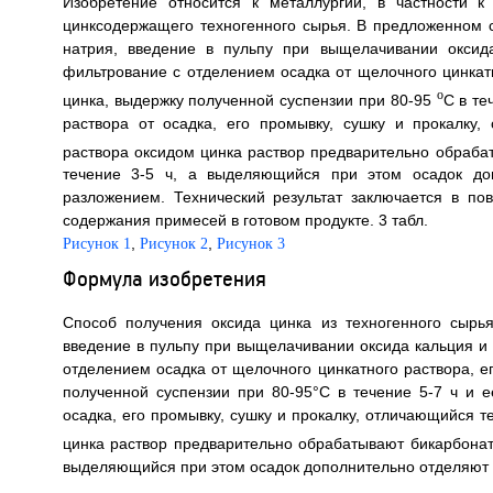
Изобретение относится к металлургии, в частности 
цинксодержащего техногенного сырья. В предложенном
натрия, введение в пульпу при выщелачивании оксид
фильтрование с отделением осадка от щелочного цинкатн
o
цинка, выдержку полученной суспензии при 80-95
С в те
раствора от осадка, его промывку, сушку и прокалку
раствора оксидом цинка раствор предварительно обрабат
течение 3-5 ч, а выделяющийся при этом осадок доп
разложением. Технический результат заключается в п
содержания примесей в готовом продукте. 3 табл.
,
,
Рисунок 1
Рисунок 2
Рисунок 3
Формула изобретения
Способ получения оксида цинка из техногенного сырь
введение в пульпу при выщелачивании оксида кальция и
отделением осадка от щелочного цинкатного раствора, е
полученной суспензии при 80-95°С в течение 5-7 ч и
осадка, его промывку, сушку и прокалку, отличающийся 
цинка раствор предварительно обрабатывают бикарбонато
выделяющийся при этом осадок дополнительно отделяют 