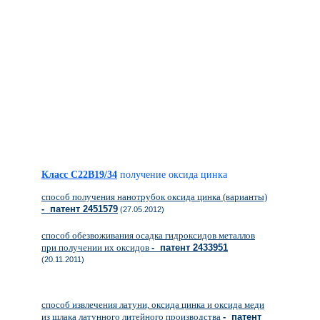
Класс C22B19/34
получение оксида цинка
способ получения нанотрубок оксида цинка (варианты)
- патент 2451579
(27.05.2012)
способ обезвоживания осадка гидроксидов металлов
при получении их оксидов
- патент 2433951
(20.11.2011)
способ извлечения латуни, оксида цинка и оксида меди
из шлака латунного литейного производства
- патент