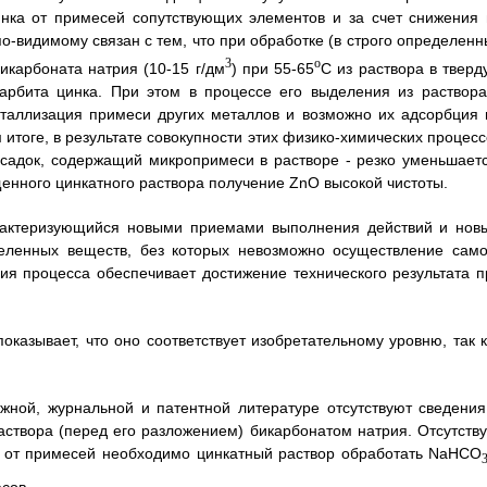
цинка от примесей сопутствующих элементов и за счет снижения 
-видимому связан с тем, что при обработке (в строго определенн
3
o
икарбоната натрия (10-15 г/дм
) при 55-65
С из раствора в тверд
карбита цинка. При этом в процессе его выделения из раствора
сталлизация примеси других металлов и возможно их адсорбция 
 итоге, в результате совокупности этих физико-химических процесс
осадок, содержащий микропримеси в растворе - резко уменьшаетс
нного цинкатного раствора получение ZnO высокой чистоты.
арактеризующийся новыми приемами выполнения действий и нов
еленных веществ, без которых невозможно осуществление само
я процесса обеспечивает достижение технического результата п
казывает, что оно соответствует изобретательному уровню, так к
ижной, журнальной и патентной литературе отсутствуют сведения
створа (перед его разложением) бикарбонатом натрия. Отсутству
а от примесей необходимо цинкатный раствор обработать NaHCO
асов.