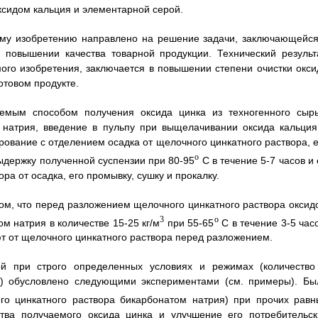
ксидом кальция и элементарной серой.
ому изобретению направлено на решение задачи, заключающейся
повышении качества товарной продукции. Технический результа
ого изобретения, заключается в повышении степени очистки окси
отовом продукте.
гаемым способом получения оксида цинка из техногенного сырь
натрия, введение в пульпу при выщелачивании оксида кальция
ование с отделением осадка от щелочного цинкатного раствора, е
o
ыдержку полученной суспензии при 80-95
С в течение 5-7 часов и
 от осадка, его промывку, сушку и прокалку.
ом, что перед разложением щелочного цинкатного раствора оксид
3
o
м натрия в количестве 15-25 кг/м
при 55-65
С в течение 3-5 час
т от щелочного цинкатного раствора перед разложением.
й при строго определенных условиях и режимах (количество
и) обусловлено следующими экспериментами (см. примеры). Бы
ого цинкатного раствора бикарбонатом натрия) при прочих равн
тва получаемого оксида цинка и улучшение его потребительск