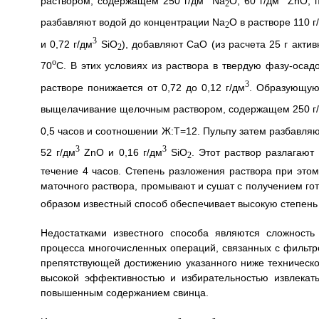
раствором, содержащем 250 г/дм
Na
O, 60 г/дм
ZnO, п
2
разбавляют водой до концентрации Na
O в растворе 110 г
2
3
и 0,72 г/дм
SiO
), добавляют СаО (из расчета 25 г акти
2
o
70
С. В этих условиях из раствора в твердую фазу-оса
3
растворе понижается от 0,72 до 0,12 г/дм
. Образующую
выщелачивание щелочным раствором, содержащем 250 г
0,5 часов и соотношении Ж:Т=12. Пульпу затем разбавляю
3
3
52 г/дм
ZnO и 0,16 г/дм
SiO
. Этот раствор разлагают
2
течение 4 часов. Степень разложения раствора при этом
маточного раствора, промывают и сушат с получением гот
образом известный способ обеспечивает высокую степень о
Недостатками известного способа являются сложность
процесса многочисленных операций, связанных с фильтр
препятствующей достижению указанного ниже технического
высокой эффективностью и избирательностью извлекать
повышенным содержанием свинца.