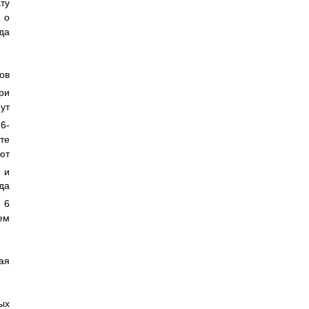
ту
 о
да
ов
при
ут
,6-
те
ют
 и
да
 6
ем
ая
ых