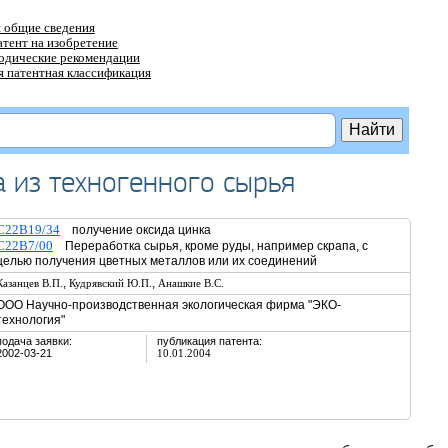
 общие сведения
атент на изобретение
тодические рекомендации
 патентная классификация
 из техногенного сырья
C22B19/34
получение оксида цинка
C22B7/00
Переработка сырья, кроме руды, например скрапа, с
целью получения цветных металлов или их соединений
,
,
Казанцев В.П.
Кудрявский Ю.П.
Анашкие В.С.
ООО Научно-производственная экологическая фирма "ЭКО-
технология"
подача заявки:
публикация патента:
2002-03-21
10.01.2004