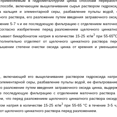
к применяемым в гидрометаллургии цинка способам переработ
 способе, включающем выщелачивание сырья раствором гидрокси
а кальция и элементарной серы, разбавление пульпы водой, 
ого раствора, его разложение путем введения затравочного окси
чение 5-7 ч и ее последующую фильтрацию с отделением маточно
, согласно изобретению перед разложением щелочного цинкатно
3
o
ывают бикарбонатом натрия в количестве 15-25 кг/м
при 55-65
С
олнительно отделяют от щелочного цинкатного раствора пер
овышении степени очистки оксида цинка от кремния и уменьшен
я, включающий его выщелачивание раствором гидроксида натри
 элементарной серы, разбавление пульпы водой, ее фильтрование
го разложение путем введения затравочного оксида цинка, выдерж
 ее последующую фильтрацию с отделением маточного раствора 
тем, что перед разложением щелочного цинкатного раствора оксид
3
м натрия в количестве 15-25 кг/м
при 55-65 °С в течение 3-5 ч,
от щелочного цинкатного раствора перед разложением.