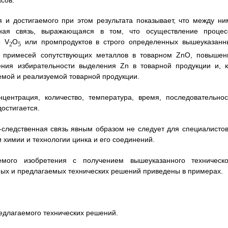
я и достигаемого при этом результата показывает, что между ни
нная связь, выражающаяся в том, что осуществление процес
о V
O
или промпродуктов в строго определенных вышеуказанн
2
5
я примесей сопутствующих металлов в товарном ZnO, повышен
ния избирательности выделения Zn в товарной продукции и, к
емой и реализуемой товарной продукции.
ентрация, количество, температура, время, последовательнос
достигается.
-следственная связь явным образом не следует для специалистов
 химии и технологии цинка и его соединений.
мого изобретения с получением вышеуказанного техническо
тных и предлагаемых технических решений приведены в примерах.
едлагаемого технических решений.