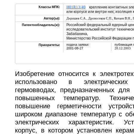
H01R13/40
Классы МПК:
крепление контактных эле
или корпусе или внутри них; изоляци
,
,
,
Автор(ы):
Деришев С.А.
Дровосеков С.П.
Китаев В.Н.
Российский федеральный ядерный цент
Патентообладатель(и):
исследовательский институт техническо
Забабахина,
Министерство Российской Федерации п
подача заявки:
публикация 
Приоритеты:
2001-08-27
20.12.2003
Изобретение относится к электроте
использовано в электрических
гермовводах, предназначенных для
повышенных температур. Техниче
повышение герметичности устрой
широком диапазоне температур с об
электрических характеристик. Ус
корпус, в котором установлен керам