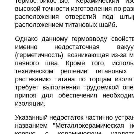
термостойкостью. Керамический из
высокой точности изготовления по ра
расположения отверстий под шты
расположением титановых шайб.
Однако данному гермовводу свойств
именно недостаточная вакуу
(герметичность), возникающая из-за 
паяного шва. Кроме того, испол
техническом решении титановых
растеканию титана по торцам изолят
требует выполнения трудоемкой оп
припоя для обеспечения необходим
изоляции.
Указанный недостаток частично устран
названием "Металлокерамическая н
корпус с керамическим изолят