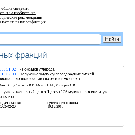
 общие сведения
атент на изобретение
тодические рекомендации
 патентная классификация
дных фракций
C07C1/02
из оксидов углерода
C10G2/00
Получение жидких углеводородных смесей
неопределенного состава из оксидов углерода
,
,
,
Ионе К.Г.
Степанов В.Г.
Мысов В.М.
Каптерев С.В.
Научно-инженерный центр "Цеосит" Объединенного института
катализа
подача заявки:
публикация патента:
2002-02-20
10.12.2003