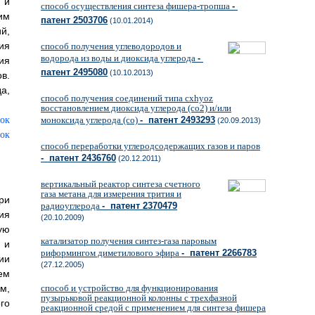
 и
способ осуществления синтеза фишера-тропша
-
им
патент 2503706
(10.01.2014)
й,
ия
способ получения углеводородов и
водорода из воды и диоксида углерода
-
ия
патент 2495080
(10.10.2013)
в.
а,
способ получения соединений типа cxhyoz
восстановлением диоксида углерода (co2) и/или
ок
моноксида углерода (со)
- патент 2493293
(20.09.2013)
ок
способ переработки углеродсодержащих газов и паров
- патент 2436760
(20.12.2011)
вертикальный реактор синтеза счетного
газа метана для измерения трития и
ри
радиоуглерода
- патент 2370479
ия
(20.10.2009)
ую
катализатор получения синтез-газа паровым
 и
риформингом диметилового эфира
- патент 2266783
ии
(27.12.2005)
ем
м,
способ и устройство для функционирования
пузырьковой реакционной колонны с трехфазной
го
реакционной средой с применением для синтеза фишера