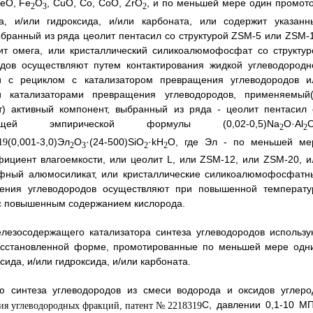
FeO, Fe
O
, CuO, Co, CoO, ZrO
, и по меньшей мере один промото
2
3
2
, и/или гидроксида, и/или карбоната, или содержит указанн
бранный из ряда цеолит пентасил со структурой ZSM-5 или ZSM-1
лит омега, или кристаллический силикоалюмофосфат со структур
дов осуществляют путем контактирования жидкой углеводородн
и с рециклом с катализатором превращения углеводородов и
и катализаторами превращения углеводородов, применяемый(
т) активный компонент, выбранный из ряда - цеолит пентасил 
 эмпирической формулы (0,02-0,5)Nа
O·Аl
2
2
(0,001-3,0)Эл
O
·(24-500)SiO
·kH
O, где Эл - по меньшей ме
2
3
2
2
фициент влагоемкости, или цеолит L, или ZSM-12, или ZSM-20, и
орфный алюмосиликат, или кристаллические силикоалюмофосфатн
ащения углеводородов осуществляют при повышенной температу
 с повышенным содержанием кислорода.
елезосодержащего катализатора синтеза углеводородов использу
восстановленной форме, промотированные по меньшей мере одн
сида, и/или гидроксида, и/или карбоната.
ю синтеза углеводородов из смеси водорода и оксидов углеро
С, давлении 0,1-10 МП