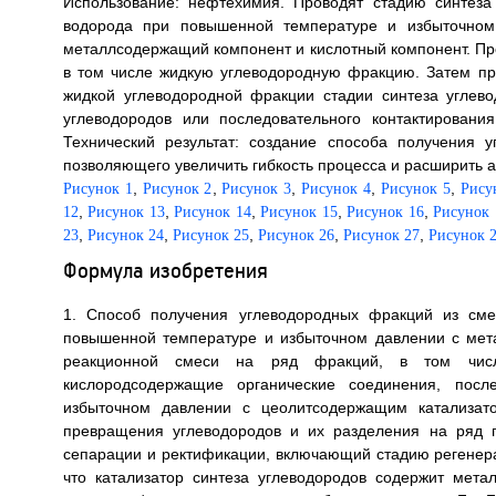
Использование: нефтехимия. Проводят стадию синтеза
водорода при повышенной температуре и избыточном 
металлсодержащий компонент и кислотный компонент. Пр
в том числе жидкую углеводородную фракцию. Затем пр
жидкой углеводородной фракции стадии синтеза углев
углеводородов или последовательного контактирован
Технический результат: создание способа получения 
позволяющего увеличить гибкость процесса и расширить ас
,
,
,
,
,
Рисунок 1
Рисунок 2
Рисунок 3
Рисунок 4
Рисунок 5
Рису
,
,
,
,
,
12
Рисунок 13
Рисунок 14
Рисунок 15
Рисунок 16
Рисунок 
,
,
,
,
,
23
Рисунок 24
Рисунок 25
Рисунок 26
Рисунок 27
Рисунок 
Формула изобретения
1. Способ получения углеводородных фракций из сме
повышенной температуре и избыточном давлении с мет
реакционной смеси на ряд фракций, в том числ
кислородсодержащие органические соединения, пос
избыточном давлении с цеолитсодержащим катализато
превращения углеводородов и их разделения на ряд 
сепарации и ректификации, включающий стадию регенер
что катализатор синтеза углеводородов содержит мет