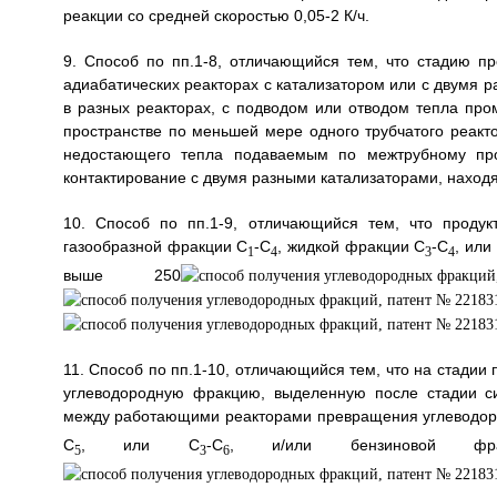
реакции со средней скоростью 0,05-2 К/ч.
9. Способ по пп.1-8, отличающийся тем, что стадию 
адиабатических реакторах с катализатором или с двумя
в разных реакторах, с подводом или отводом тепла про
пространстве по меньшей мере одного трубчатого реакт
недостающего тепла подаваемым по межтрубному прос
контактирование с двумя разными катализаторами, наход
10. Способ по пп.1-9, отличающийся тем, что проду
газообразной фракции C
-C
, жидкой фракции С
-С
, или
1
4
3
4
выше 250
11. Способ по пп.1-10, отличающийся тем, что на стади
углеводородную фракцию, выделенную после стадии си
между работающими реакторами превращения углеводород
C
, или С
-C
, и/или бензиновой фр
5
3
6