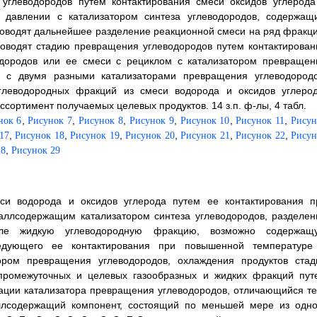
 углеводородов путем контактирования смеси оксидов углерода
давлении с катализатором синтеза углеводородов, содержащ
оводят дальнейшее разделение реакционной смеси на ряд фракци
оводят стадию превращения углеводородов путем контактирован
одородов или ее смеси с рециклом с катализатором превращен
ия с двумя разными катализаторами превращения углеводородо
углеводородных фракций из смеси водорода и оксидов углерод
сортимент получаемых целевых продуктов. 14 з.п. ф-лы, 4 табл.
,
,
,
,
,
,
нок 6
Рисунок 7
Рисунок 8
Рисунок 9
Рисунок 10
Рисунок 11
Рисун
,
,
,
,
,
,
17
Рисунок 18
Рисунок 19
Рисунок 20
Рисунок 21
Рисунок 22
Рисун
,
28
Рисунок 29
си водорода и оксидов углерода путем ее контактирования п
аллсодержащим катализатором синтеза углеводородов, разделен
е жидкую углеводородную фракцию, возможно содержащ
ледующего ее контактирования при повышенной температуре
ром превращения углеводородов, охлаждения продуктов стад
промежуточных и целевых газообразных и жидких фракций пут
ации катализатора превращения углеводородов, отличающийся те
аллсодержащий компонент, состоящий по меньшей мере из одно