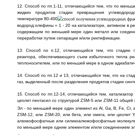
12. Способ по пп.1-11, отличающийся тем, что по мень
жидких продуктов стадии превращения углеводород
температуре 80-400
водород:олефины = 1 - 20 на катализаторе, активном в ре
содержащем по меньшей мере один металл или соединен
переработки путем сепарации и/или ректификации.
13. Способ по п.12, отличающийся тем, что стадию г
реактора, обеспечивающего съем избыточного тепла р
теплоносителем, или по меньшей мере в одном адиабатич
14. Способ по пп.12 и 13, отличающийся тем, что на ста
газ, выделенный после разделения продуктов стадии синт
15. Способ по пп.12-14, отличающийся тем, катализатор
цеолит пентасил со структурой ZSM-5 или ZSM-11 общей 
Эл - по меньшей мере один элемент из Al, Ga, В, Fe, Cr,
ZSM-12, или ZSM-20, или бета, или омега, или цеолит 
алюмофосфатные или силикоалюмофосфатные молекуляр
по меньшей мере одним элементом и/или соединением элеме