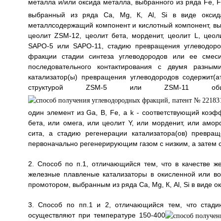
металла и/или оксида металла, выбранного из ряда Fe, 
выбранный из ряда Са, Mg, К, Al, Si в виде оксида
металлсодержащий компонент и кислотный компонент, вы
цеолит ZSM-12, цеолит бета, морденит, цеолит L, цео
SAPO-5 или SAPO-11, стадию превращения углеводоро
фракции стадии синтеза углеводородов или ее смес
последовательного контактирования с двумя разным
катализатор(ы) превращения углеводородов содержит(а
структурой ZSM-5 или ZSM-11 общей
один элемент из Ga, В, Fe, a k - соответствующий коэф
бета, или омега, или цеолит Y, или морденит, или ам
сита, а стадию регенерации катализатора(ов) превр
первоначально регенерирующим газом с низким, а затем
2. Способ по п.1, отличающийся тем, что в качестве ж
железные плавленые катализаторы в окисленной или 
промотором, выбранным из ряда Са, Mg, К, Al, Si в виде ок
3. Способ по пп.1 и 2, отличающийся тем, что стади
осуществляют при температуре 150-400