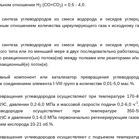
льном отношении Н
:(СО+СO
) = 0,5 - 4,0.
2
2
 синтеза углеводородов из смеси водорода и оксидов углеро
мным отношением количества циркулирующего газа к исходному га
 синтеза углеводородов из смеси водорода и оксидов углеро
ого типа или по меньшей мере в двух последовательно работающ
 реакционного(ых) потока(ов) между полками или реакторами и/и
акционный(е) поток(и).
вный компонент или катализатор превращения углеводород
оединением элемента I-VIII групп в количестве 0,01-5,0 мас.%.
ревращения углеводородов осуществляют при температуре 170-4
-1
С, давлении 0,2-6,0 МПа и массовой скорости подачи 0,2-6,0 ч
леводородов осуществляют при температуре 350-5
С и давлении 0,1-6,0 МПа первоначально регенерирующим газом
ием кислорода 10-21 об.%.
превращения углеводородов осуществляют с подъемом температу