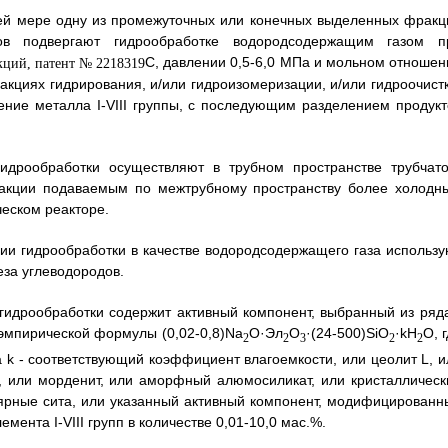
шей мере одну из промежуточных или конечных выделенных фракц
ов подвергают гидрообработке водородсодержащим газом п
С, давлении 0,5-6,0 МПа и мольном отношен
акциях гидрирования, и/или гидроизомеризации, и/или гидроочистк
ие металла I-VIII группы, с последующим разделением продукт
идрообработки осуществляют в трубном пространстве трубчато
еакции подаваемым по межтрубному пространству более холодн
еском реакторе.
дии гидрообработки в качестве водородсодержащего газа использу
еза углеводородов.
 гидрообработки содержит активный компонент, выбранный из ряда
эмпирической формулы (0,02-0,8)Nа
O·Эл
O
·(24-500)SiO
·kН
O, 
2
2
3
2
2
 a k - соответствующий коэффициент влагоемкости, или цеолит L, и
Y, или морденит, или аморфный алюмосиликат, или кристаллическ
ные сита, или указанный активный компонент, модифицированн
нта I-VIII групп в количестве 0,01-10,0 мас.%.