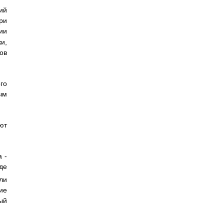
ий
ри
ии
и,
ов
го
ым
ют
 -
где
ли
ие
ый