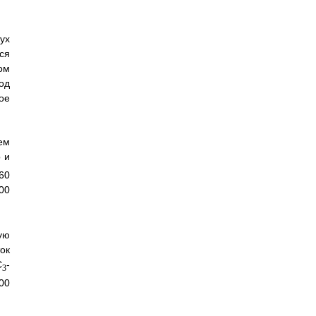
ух
ся
ом
од
ое
ем
 и
0
0
ую
ок
C
-
3
00