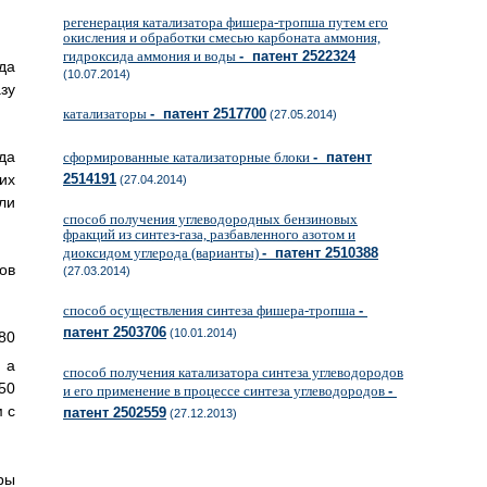
регенерация катализатора фишера-тропша путем его
окисления и обработки смесью карбоната аммония,
гидроксида аммония и воды
- патент 2522324
да
(10.07.2014)
зу
катализаторы
- патент 2517700
(27.05.2014)
да
сформированные катализаторные блоки
- патент
их
2514191
(27.04.2014)
ли
способ получения углеводородных бензиновых
фракций из синтез-газа, разбавленного азотом и
диоксидом углерода (варианты)
- патент 2510388
ов
(27.03.2014)
способ осуществления синтеза фишера-тропша
-
патент 2503706
(10.01.2014)
80
, а
способ получения катализатора синтеза углеводородов
50
и его применение в процессе синтеза углеводородов
-
 с
патент 2502559
(27.12.2013)
ры