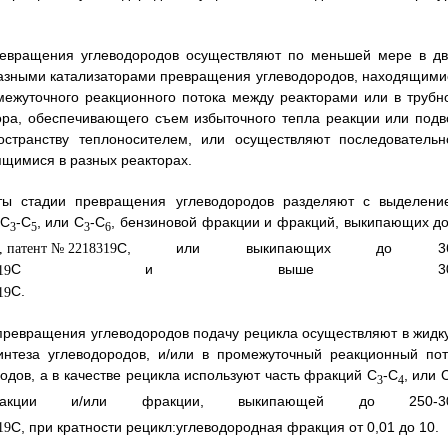
превращения углеводородов осуществляют по меньшей мере в дв
 разными катализаторами превращения углеводородов, находящими
межуточного реакционного потока между реакторами или в трубн
ора, обеспечивающего съем избыточного тепла реакции или подв
транству теплоносителем, или осуществляют последовательн
ящимися в разных реакторах.
кты стадии превращения углеводородов разделяют с выделени
 C
-C
, или С
-C
, бензиновой фракции и фракций, выкипающих до
3
5
3
6
С, или выкипающих до 36
С и выше 30
С.
и превращения углеводородов подачу рецикла осуществляют в жидк
нтеза углеводородов, и/или в промежуточный реакционный пот
ов, а в качестве рецикла используют часть фракций С
-С
, или 
3
4
акции и/или фракции, выкипающей до 250-3
С, при кратности рецикл:углеводородная фракция от 0,01 до 10.