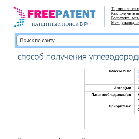
Терминология и
Как получить п
Роспатент - ме
Международная
В РФ
ПАТЕНТНЫЙ ПОИСК
способ получения углеводоро
Классы МПК:
Автор(ы):
Патентообладатель(и):
Приоритеты: