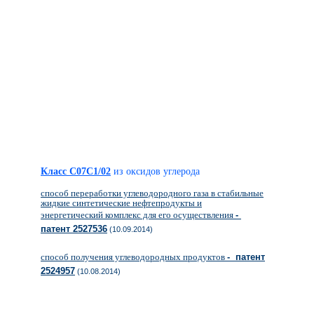
Класс C07C1/02
из оксидов углерода
способ переработки углеводородного газа в стабильные
жидкие синтетические нефтепродукты и
энергетический комплекс для его осуществления
-
патент 2527536
(10.09.2014)
способ получения углеводородных продуктов
- патент
2524957
(10.08.2014)