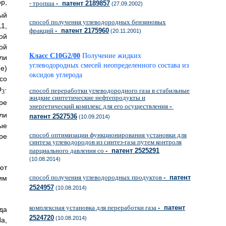
р,
- тропша
- патент 2189857
(27.09.2002)
ый
способ получения углеводородных бензиновых
1,
фракций
- патент 2175960
(20.11.2001)
ой
ой
Класс C10G2/00
Получение жидких
ли
углеводородных смесей неопределенного состава из
е)
оксидов углерода
со
O
·
способ переработки углеводородного газа в стабильные
3
жидкие синтетические нефтепродукты и
ре
энергетический комплекс для его осуществления
-
ли
патент 2527536
(10.09.2014)
ые
способ оптимизации функционирования установки для
ре
синтеза углеводородов из синтез-газа путем контроля
парциального давления со
- патент 2525291
(10.08.2014)
ют
способ получения углеводородных продуктов
- патент
им
2524957
(10.08.2014)
комплексная установка для переработки газа
- патент
да
2524720
(10.08.2014)
а,