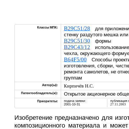
B29C51/28
Классы МПК:
для приложения
стенку раздутого мешка ил
B29C51/30
формы
B29C43/12
использованием
чехла, окружающего форму
B64F5/00
Способы проекти
изготовления, сборки, чист
ремонта самолетов, не отне
группам
Автор(ы):
Кирпичёв Н.С.
Открытое акционерное обще
Патентообладатель(и):
подача заявки:
публикация 
Приоритеты:
2001-10-31
27.11.2003
Изобретение предназначено для изго
композиционного материала и может