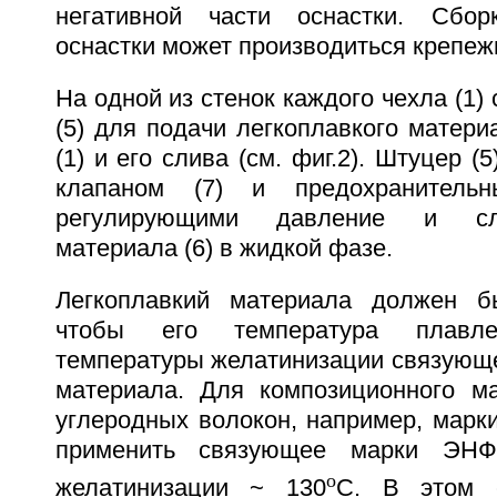
негативной части оснастки. Сбо
оснастки может производиться крепеж
На одной из стенок каждого чехла (1)
(5) для подачи легкоплавкого материа
(1) и его слива (см. фиг.2). Штуцер 
клапаном (7) и предохранительн
регулирующими давление и сли
материала (6) в жидкой фазе.
Легкоплавкий материала должен б
чтобы его температура плав
температуры желатинизации связующе
материала. Для композиционного м
углеродных волокон, например, марк
применить связующее марки ЭНФ
o
желатинизации ~ 130
С. В этом с