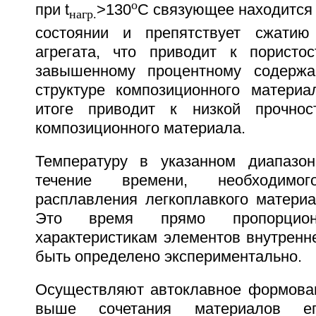
o
при t
>130
С связующее находится 
нагр.
состоянии и препятствует сжатию 
агрегата, что приводит к пористо
завышенному процентному содерж
структуре композиционного материа
итоге приводит к низкой прочнос
композиционного материала.
Температуру в указанном диапазо
течение времени, необходим
расплавления легкоплавкого материал
Это время прямо пропорцион
характеристикам элементов внутренн
быть определено экспериментально.
Осуществляют автоклавное формован
выше сочетания материалов е