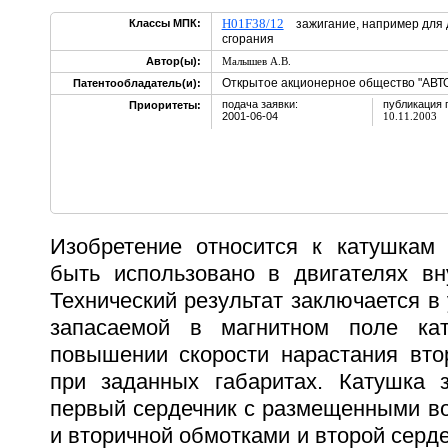
H01F38/12
Классы МПК:
зажигание, например для д
сгорания
Автор(ы):
Малышев А.В.
Открытое акционерное общество "АВТ
Патентообладатель(и):
подача заявки:
публикация 
Приоритеты:
2001-06-04
10.11.2003
Изобретение относится к катушкам
быть использовано в двигателях вну
Технический результат заключается в 
запасаемой в магнитном поле ка
повышении скорости нарастания вто
при заданных габаритах. Катушка 
первый сердечник с размещенными во
и вторичной обмотками и второй серд