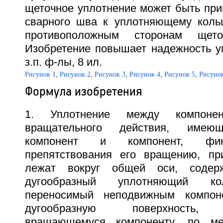
щеточное уплотнение может быть при
сварного шва к уплотняющему коль
противоположным сторонам щеточ
Изобретение повышает надежность уп
з.п. ф-лы, 8 ил.
,
,
,
,
,
Рисунок 1
Рисунок 2
Рисунок 3
Рисунок 4
Рисунок 5
Рисунок
Формула изобретения
1. Уплотнение между компон
вращательного действия, имею
компонент и компонент, фик
препятствования его вращению, пр
лежат вокруг общей оси, содер
дугообразный уплотняющий кол
переносимый неподвижным компо
дугообразную поверхность, 
вращающемуся компоненту, по м