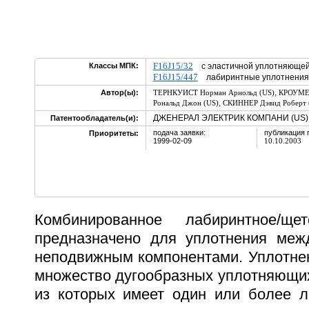
F16J15/32
Классы МПК:
с эластичной уплотняюще
F16J15/447
лабиринтные уплотнения
,
Автор(ы):
ТЕРНКУИСТ Норман Арнольд (US)
КРОУМЕР
,
Рональд Джон (US)
СКИННЕР Дэвид Роберт 
ДЖЕНЕРАЛ ЭЛЕКТРИК КОМПАНИ (US)
Патентообладатель(и):
подача заявки:
публикация 
Приоритеты:
1999-02-09
10.10.2003
Комбинированное лабиринтное/ще
предназначено для уплотнения ме
неподвижным компонентами. Уплотнен
множество дугообразных уплотняющих
из которых имеет один или более л