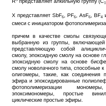
R
представляет алкильную группу (С
1
X представляет SbF
, PF
, AsF
, BF
и
6
6
6
4
смеси с инициатором фотополимериза
причем в качестве смолы связующе
выбранную из группы, включающей 
представляющую собой алициклич
смолу, эпоксидную смолу на основе г
эпоксидную смолу на основе бисфе
смолу новолачного типа, способные 
олигомеры, такие, как соединения п
эфира и эпоксидированные полиолеф
фотополимеризации мономе
эпоксимономеры, простые ви
циклические простые эфиры.