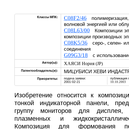
C08F2/46
Классы МПК:
полимеризация,
волновой энергией или обл
C08L63/00
Композиции эпо
композиции производных э
C08K5/36
серо-, селен- и
соединения
G09G3/18
с использование
Автор(ы):
ХАЯСИ Нория (JP)
МИЦУБИСИ ХЕВИ ИНДАСТРИ
Патентообладатель(и):
подача заявки:
публикация 
Приоритеты:
2001-02-21
10.10.2003
Изобретение относится к композиц
тонкой индикаторной панели, пре
группу мониторов для дисплея, 
плазменных и жидкокристалличес
Композиция для формования пе