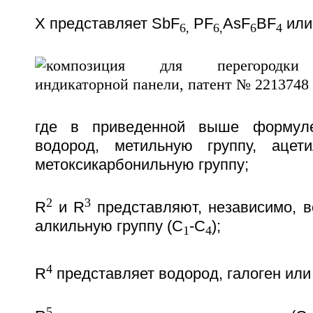
X представляет SbF
PF
AsF
BF
или
6,
6,
6
4
где в приведенной выше форму
водород, метильную группу, ацет
метоксикарбонильную группу;
2
3
R
и R
представляют, независимо, в
алкильную группу (С
-С
);
1
4
4
R
представляет водород, галоген или
5