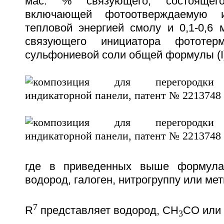
мас. % связующего, состоящег
включающей фотоотверждаемую 
тепловой энергией смолу и 0,1-0,6 м
связующего инициатора фототерм
сульфониевой соли общей формулы (I), (
где в приведенных выше формул
водород, галоген, нитрогруппу или ме
7
R
представляет водород, СН
СО или
3