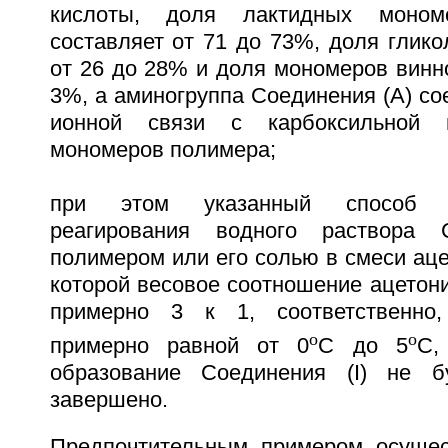
кислоты, доля лактидных моно
составляет от 71 до 73%, доля глик
от 26 до 28% и доля мономеров винно
3%, а аминогруппа Соединения (А) с
ионной связи с карбоксильной г
мономеров полимера;
при этом указанный способ 
реагирования водного раствора 
полимером или его солью в смеси аце
которой весовое соотношение ацетон
примерно 3 к 1, соответственно,
o
o
примерно равной от 0
С до 5
С,
образование Соединения (I) не бу
завершено.
Предпочтительным примером осущес