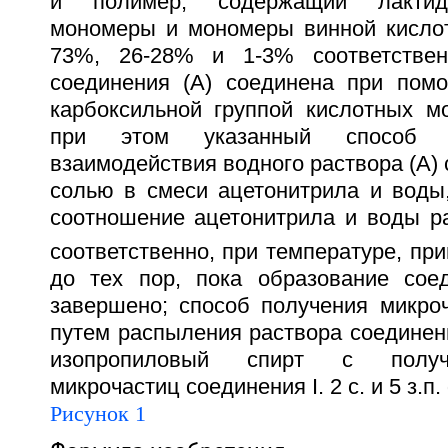
и полимер, содержащий лактид
мономеры и мономеры винной кислот
73%, 26-28% и 1-3% соответствен
соединения (А) соединена при пом
карбоксильной группой кислотных м
при этом указанный способ 
взаимодействия водного раствора (А) 
солью в смеси ацетонитрила и воды,
соотношение ацетонитрила и воды ра
соответственно, при температуре, пр
до тех пор, пока образование сое
завершено; способ получения микроч
путем распыления раствора соединени
изопропиловый спирт с получ
микрочастиц соединения I. 2 с. и 5 з.п.
Рисунок 1