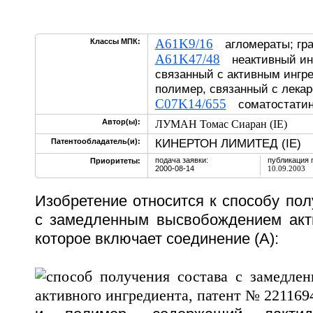
A61K9/16
Классы МПК:
агломераты; гра
A61K47/48
неактивный инг
связанный с активным ингр
полимер, связанный с лека
C07K14/655
соматостати
Автор(ы):
ЛУМАН Томас Сиаран (IE)
КИНЕРТОН ЛИМИТЕД (IE)
Патентообладатель(и):
подача заявки:
публикация 
Приоритеты:
2000-08-14
10.09.2003
Изобретение относится к способу пол
с замедленным высвобождением акти
которое включает соединение (А):