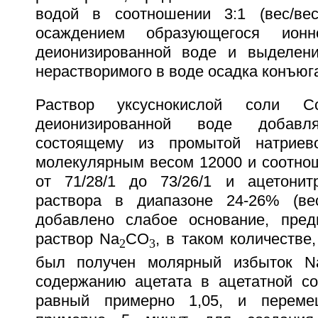
водой в соотношении 3:1 (вес/ве
осаждением образующегося ион
деионизированной воде и выделени
нерастворимого в воде осадка конъюг
Раствор уксуснокислой соли С
деионизированной воде добавл
состоящему из промытой натрие
молекулярным весом 12000 и соотно
от 71/28/1 до 73/26/1 и ацетонит
раствора в диапазоне 24-26% (вес
добавлено слабое основание, пред
раствор Na
CO
, в таком количестве
2
3
был получен молярный избыток N
содержанию ацетата в ацетатной со
равный примерно 1,05, и переме