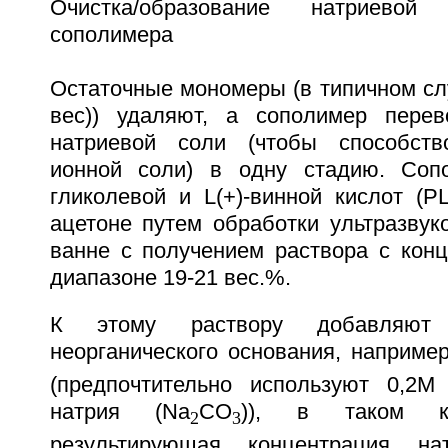
Очистка/образование натриевой
сополимера
Остаточные мономеры (в типичном сл
вес)) удаляют, а сополимер пере
натриевой соли (чтобы способств
ионной соли) в одну стадию. Сопо
гликолевой и L(+)-винной кислот (P
ацетоне путем обработки ультразвук
ванне с получением раствора с кон
диапазоне 19-21 вес.%.
К этому раствору добавляют
неорганического основания, наприм
(предпочтительно используют 0,2М
натрия (Na
CO
)), в таком ко
2
3
результирующая концентрация на