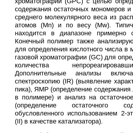
хроматографии (GPC) с целью опред
содержания остаточных мономеров и 
среднего молекулярного веса из рас
атомов (Мn) и по весу (Mw). Типи
находится в диапазоне примерно 
Конечный полимер также анализирую
для определения кислотного числа в м
газовой хроматографии (GC) для опре
количества непрореагировав
Дополнительные анализы включ
спектроскопию (IR) (выявление харак
пика), ЯМР (определение содержания 
в полимере) и анализ на остаточно
(определение остаточного со
обусловленного использованием 2-эт
(II) в качестве катализатора).