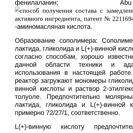
фенилаланин
-аминомасляная кислота.
Образование сополимера: Сополиме
лактида, гликолида и L(+)-винной кис
согласно способам, хорошо извест
данной области техники и ада
использования в настоящей работе.
реактор загружают мономеры гликолида
винной кислоты и раствор 2-этилгекс
толуоле. Предпочтительно молярны
лактида, гликолида и L(+)-виннoй 
примерно 72/27/1, соответственно.
L(+)-винную кислоту предпочти