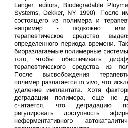
Langer, editors, Biodegradable Ploym
Systems, Dekker, NY 1990). После и
состоящего из полимера и терапевт
например - подкожно или 
терапевтическое средство выде
определенного периода времени. Та
биоразлагаемые полимерные системы
того, чтобы обеспечивать диффу
терапевтического средства из по
После высвобождения терапевти
полимер разлагается in vivo, что иск
удаление имплантата. Хотя фактор
деградации полимера, еще не д
считается, что деградацию п
регулировать доступность эфи
неферментативного автокаталити