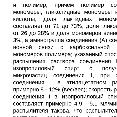
и полимер, причем полимер со
мономеры, гликолидные мономеры 
кислоты, доля лактидных моно
составляет от 71 до 73%, доля глик
от 26 до 28% и доля мономеров винно
3%, а аминогруппа соединения (А) с
ионной связи с карбоксильной г
мономеров полимера; указанный спос
распыления раствора соединения 
изопропиловый спирт с получ
микрочастиц соединения I, при 
соединения I в этилацетатном ра
примерно 8 - 12% (вес/вес); скорость
соединения I в изопропиловый спи
составляет примерно 4,9 - 5,1 мл/ми
распылителя такова, что распылител