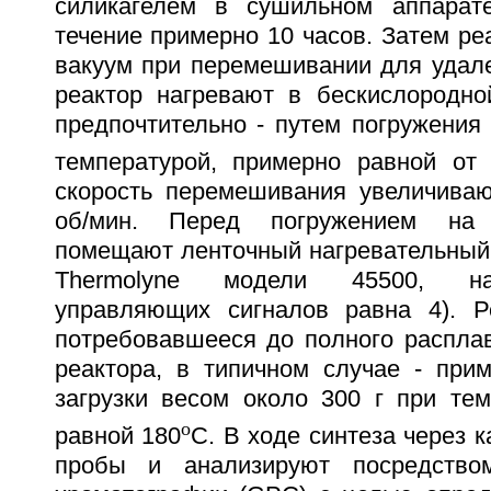
силикагелем в сушильном аппарат
течение примерно 10 часов. Затем р
вакуум при перемешивании для удале
реактор нагревают в бескислородно
предпочтительно - путем погружения
температурой, примерно равной от
скорость перемешивания увеличива
об/мин. Перед погружением на
помещают ленточный нагревательный 
Thermolyne модели 45500, на
управляющих сигналов равна 4). Р
потребовавшееся до полного распла
реактора, в типичном случае - при
загрузки весом около 300 г при тем
o
равной 180
С. В ходе синтеза через 
пробы и анализируют посредство