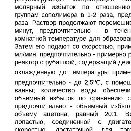
молярный избыток по отношению
группам сополимера в 1-2 раза, пред
раза. Раствор продолжают перемешив
минут, предпочтительно - в тече
комнатной температуре для образова
Затем его подают со скоростью, при
мл/мин, предпочтительно - примерно р
реактор с рубашкой, содержащий деи
охлажденную до температуры приме
o
предпочтительно - до 2,5
С, с помо
ванны; количество воды обеспечив
объемный избыток по сравнению с
предпочтительно - объемный избыт
объему ацетона, равный 20:1. В
лопастью, соединенной с двигат
скоростью, достаточной для тог