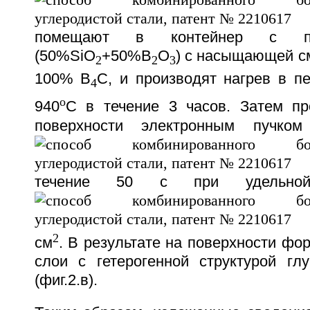
помещают в контейнер с пл
(50%SiO
+50%В
О
) с насыщающей с
2
2
3
100% В
С, и производят нагрев в п
4
o
940
С в течение 3 часов. Затем пр
поверхности электронным пучко
течение 50 с при удельно
2
см
. В результате на поверхности ф
слои с гетерогенной структурой гл
(фиг.2.в).