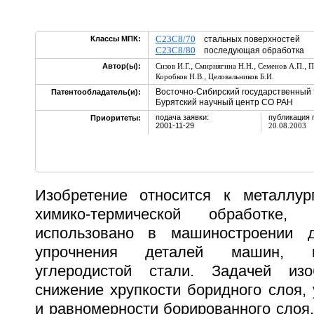
C23C8/70
Классы МПК:
стальных поверхностей
C23C8/80
последующая обработка
,
,
,
Автор(ы):
Сизов И.Г.
Смирнягина Н.Н.
Семенов А.П.
П
,
Коробков Н.В.
Целовальников Б.И.
Восточно-Сибирский государственный 
Патентообладатель(и):
Бурятский научный центр СО РАН
подача заявки:
публикация 
Приоритеты:
2001-11-29
20.08.2003
Изобретение относится к металлур
химико-термической обработк
использовано в машиностроении д
упрочнения деталей машин, и
углеродистой стали. Задачей изо
снижение хрупкости боридного слоя,
и равномерности борированного слоя