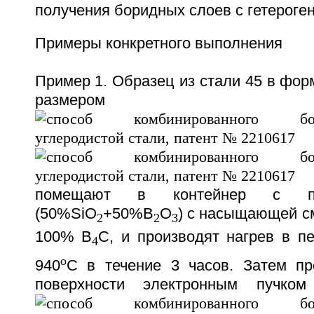
получения боридных слоев с гетероген
Примеры конкретного выполнения
Пример 1. Образец из стали 45 в фо
размер
помещают в контейнер с пл
(50%SiО
+50%В
О
) с насыщающей с
2
2
3
100% В
С, и производят нагрев в п
4
o
940
С в течение 3 часов. Затем пр
поверхности электронным пучко