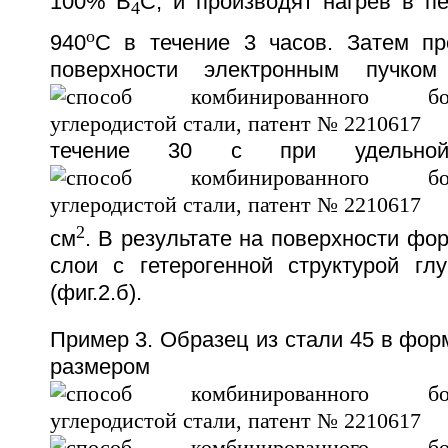
100% В
С, и производят нагрев в п
4
o
940
С в течение 3 часов. Затем пр
поверхности электронным пучко
течение 30 с при удельно
2
см
. В результате на поверхности ф
слои с гетерогенной структурой гл
(фиг.2.б).
Пример 3. Образец из стали 45 в фо
размер