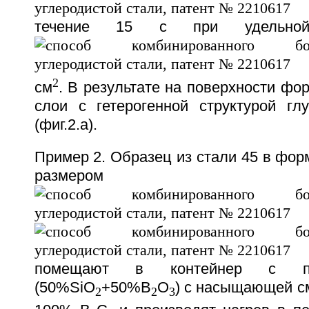
течение 15 с при удельно
2
см
. В результате на поверхности ф
слои с гетерогенной структурой гл
(фиг.2.а).
Пример 2. Образец из стали 45 в фо
размер
помещают в контейнер с пл
(50%SiO
+50%В
О
) с насыщающей с
2
2
3