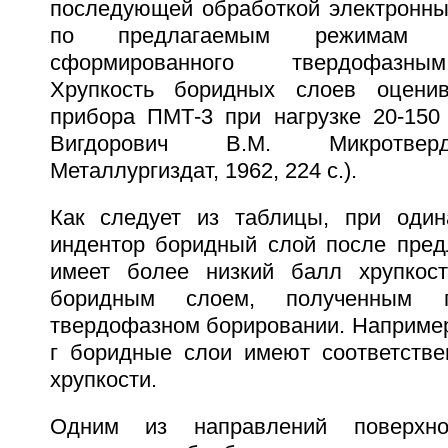
последующей обработкой электронны
по предлагаемым режимам б
сформированного твердофазны
Хрупкость боридных слоев оцени
прибора ПМТ-3 при нагрузке 20-150 
Вигдорович В.М. Микротверд
Металлургиздат, 1962, 224 с.).
Как следует из таблицы, при один
индентор боридный слой после пред
имеет более низкий балл хрупкос
боридным слоем, полученным п
твердофазном борировании. Например,
г боридные слои имеют соответстве
хрупкости.
Одним из направлений поверхнос