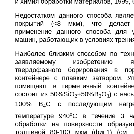
и химия обработки материалов, 1999, 6,
Недостатком данного способа явля
покрытий (<8 мкм), что делает
применение данного способа для у
машин, работающих в условиях трени
Наиболее близким способом по техн
заявляемому изобретению я
твердофазного борирования в по
контейнере с плавким затвором. У
помещают в герметичный контейне
состоит из 50%SiО
+50%В
О
) с на
2
2
3
100% В
С с последующим нагр
4
o
температуре 940
С в течение 3 ча
обработки на поверхности образуе
толщиной 80-100 мкм (фиг.1) (см. 