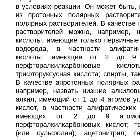
в условиях реакции. Он может быть, 
из протонных полярных растворит
полярных растворителей. В качестве
растворителей можно, например, н
кислоты, имеющие только первичные
водорода, в частности алифатич
кислоты, имеющие от 2 до 9 а
перфторалкилкарбоновые кис
трифторуксусная кислота; спирты, так
В качестве апротонных полярных ра
например, назвать низшие алкилов
алкил, имеющий от 1 до 4 атомов уг
кислот, в частности алифатических 
имеющих от 2 до 9 атомов
перфторалкилкарбоновых кислот; т
(или сульфолан); ацетонитрил; га