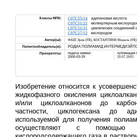
C07C55/14
Классы МПК:
адипиновая кислота
C07C51/21
молекулярным кислородо
C07C51/31
циклических соединений с
C07C27/12
кислородом
,
Автор(ы):
ФАШ Эрик (FR)
КОСТАНТИНИ Мишель (FR)
РОДИА ПОЛИАМИД ИНТЕРМЕДИЭЙТС 
Патентообладатель(и):
подача заявки:
публикация 
Приоритеты:
2000-03-29
20.07.2003
Изобретение относится к усовершенс
жидкофазного окисления циклоалкан
и/или циклоалканонов до карбо
частности, циклогексана до ади
используемой для получения полиам
осуществляют с помощью 
кислородсодержащего газа в раствор