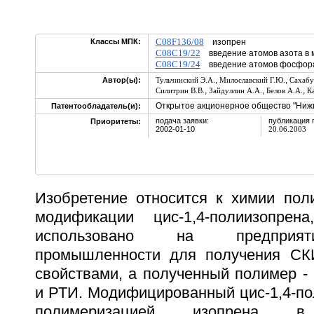
C08F136/08
Классы МПК:
изопрен
C08C19/22
введение атомов азота в 
C08C19/24
введение атомов фосфора
,
,
Автор(ы):
Тульчинский Э.А.
Милославский Г.Ю.
Сахабу
,
,
,
Силитрин В.В.
Зайдуллин А.А.
Белов А.А.
К
Открытое акционерное общество "Ниж
Патентообладатель(и):
подача заявки:
публикация 
Приоритеты:
2002-01-10
20.06.2003
Изобретение относится к химии поли
модификации цис-1,4-полиизопре
использовано на предприят
промышленности для получения СК
свойствами, а полученный полимер -
и РТИ. Модифицированный цис-1,4-по
полимеризацией изопрена в 