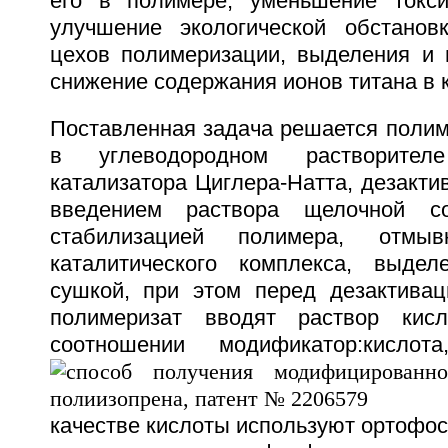
его в полимере, уменьшение токси
улучшение экологической обстанов
цехов полимеризации, выделения и 
снижение содержания ионов титана в к
Поставленная задача решается полим
в углеводородном растворител
катализатора Циглера-Натта, дезакти
введением раствора щелочной со
стабилизацией полимера, отмы
каталитического комплекса, выде
сушкой, при этом перед дезактивац
полимеризат вводят раствор кис
соотношении модификатор:кислот
качестве кислоты используют ортофо