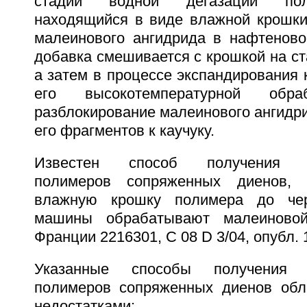
стадии водной дегазации пол
находящийся в виде влажной крошки
малеинового ангидрида в нафтенов
добавка смешивается с крошкой на ст
а затем в процессе экспандирования к
его высокотемпературной обра
разблокирование малеинового ангидр
его фрагментов к каучуку.
Известен способ получения м
полимеров сопряженных диенов, 
влажную крошку полимера до чер
машины обрабатывают малеиновой
Франции 2216301, С 08 D 3/04, опубл. 1
Указанные способы получения 
полимеров сопряженных диенов об
недостатками: