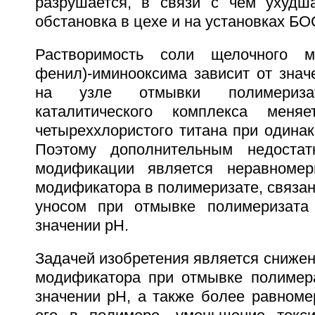
разрушается, в связи с чем ухудша
обстановка в цехе и на установках БО
Растворимость соли щелочного ме
фенил)-иминооксима зависит от знач
на узле отмывки полимериза
каталитического комплекса меня
четыреххлористого титана при одина
Поэтому дополнительным недостат
модификации является неравномер
модификатора в полимеризате, связа
уносом при отмывке полимеризата
значении рН.
Задачей изобретения является снижени
модификатора при отмывке полимер
значении рН, а также более равноме