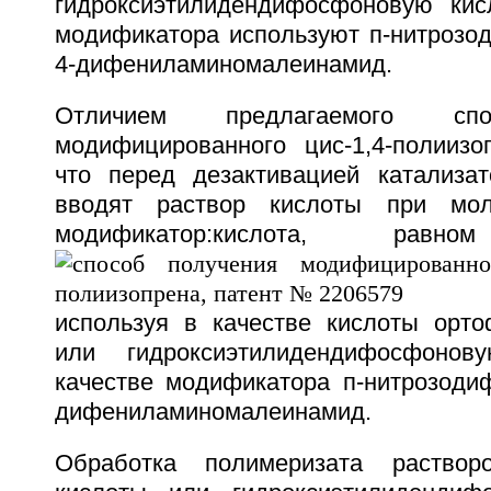
гидроксиэтилидендифосфоновую кис
модификатора используют п-нитрозо
4-дифениламиномалеинамид.
Отличием предлагаемого спо
модифицированного цис-1,4-полиизо
что перед дезактивацией катализа
вводят раствор кислоты при мол
модификатор:кислота, ра
используя в качестве кислоты орт
или гидроксиэтилидендифосфоно
качестве модификатора п-нитрозоди
дифениламиномалеинамид.
Обработка полимеризата раствор