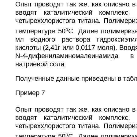
Опыт проводят так же, как описано в
вводят каталитический комплекс,
четыреххлористого титана. Полимери
o
температуре 50
С. Далее полимериз
мл водного раствора гидроксиэти
кислоты (2,41г или 0,0117 моля). Вводя
N-4-дифениламиномалеинамида 
натриевой соли.
Полученные данные приведены в табл
Пример 7
Опыт проводят так же, как описано в
вводят каталитический комплекс,
четыреххлористого титана. Полимери
o
температуре 50
С. Далее полимериз