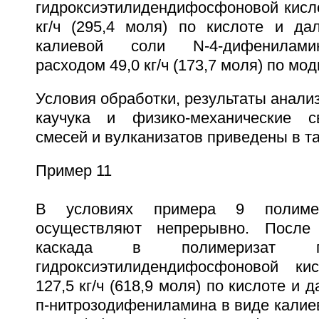
гидроксиэтилидендифосфоновой кисло
кг/ч (295,4 моля) по кислоте и да
калиевой соли N-4-дифенилами
расходом 49,0 кг/ч (173,7 моля) по мо
Условия обработки, результаты анали
каучука и физико-механические с
смесей и вулканизатов приведены в та
Пример 11
В условиях примера 9 полимер
осуществляют непрерывно. После 
каскада в полимеризат п
гидроксиэтилидендифосфоновой к
127,5 кг/ч (618,9 моля) по кислоте и 
п-нитрозодифениламина в виде калие