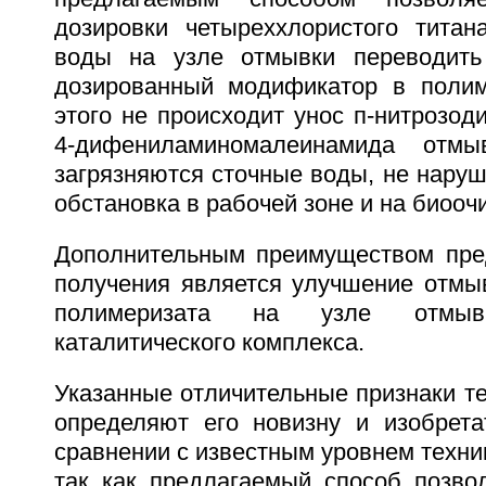
дозировки четыреххлористого тита
воды на узле отмывки переводит
дозированный модификатор в полим
этого не происходит унос п-нитрозо
4-дифениламиномалеинамида отмы
загрязняются сточные воды, не наруш
обстановка в рабочей зоне и на биооч
Дополнительным преимуществом пре
получения является улучшение отмыв
полимеризата на узле отмыв
каталитического комплекса.
Указанные отличительные признаки т
определяют его новизну и изобрета
сравнении с известным уровнем техник
так как предлагаемый способ позвол