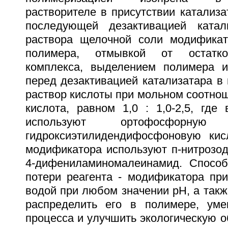
растворителе в присутствии катализа
последующей дезактивацией катал
раствора щелочной соли модификат
полимера, отмывкой от остатков
комплекса, выделением полимера и
перед дезактивацией катализатара в
раствор кислоты при мольном соотно
кислота, равном 1,0 : 1,0-2,5, где
используют ортофосфорну
гидроксиэтилидендифосфоновую кис
модификатора используют п-нитрозо
4-дифениламиномалеинамид. Способ
потери реагента - модификатора пр
водой при любом значении рН, а так
распределить его в полимере, уме
процесса и улучшить экологическую о