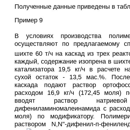
Полученные данные приведены в табл
Пример 9
В условиях производства полиме
осуществляют по предлагаемому сп
шихте 60 т/ч на каскад из трех реак
каждый, содержание изопрена в шихте
катализатора 19,5 кг/ч в расчете н
сухой остаток - 13,5 мас.%. После
каскада подают раствор ортофос
расходом 16,9 кг/ч (172,45 моля) 
вводят раствор натриев
дифениламиномалеинамида с расходом
моля) по модификатору. Полимери
раствором N,N"-дифенил-п-фенилен