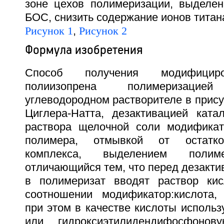
зоне цехов полимеризации, выделен
БОС, снизить содержание ионов титана 
Рисунок 1
,
Рисунок 2
Формула изобретения
Способ получения модифициров
полиизопрена полимеризац
углеводородном растворителе в прису
Циглера-Натта, дезактивацией ката
раствора щелочной соли модификат
полимера, отмывкой от остатков
комплекса, выделением поли
отличающийся тем, что перед дезакти
в полимеризат вводят раствор ки
соотношении модификатор:кислота, р
при этом в качестве кислоты исполь
или гидроксиэтилидендифосфоно