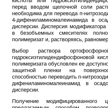
кислоты или гидроксиэтилидендиф
перед вводом щелочной соли раст
необходима для перевода п-нитрозод
4-дифениламиномалеинамида в оса
дисперсии. Дисперсия модификатора
в безобъемных смесителях полно
полимеризат и, растворяясь, равноме
Выбор раствора ортофосфорн
гидроксиэтилидендифосфоновой кис
полимеризата обусловлен ее доступн
защитной пленки на поверхнос
способностью переводить п-нитрозод
дифениламиномалеинамид в осад
дисперсии.
Получение модифицированного цис
предлагаемым способом позволя