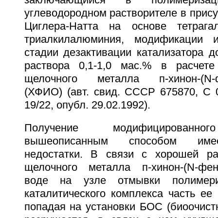
заключающийся в полимериза
углеводородном растворителе в прису
Циглера-Натта на основе тетрага
триалкилалюминия, модификации 
стадии дезактивации катализатора д
раствора 0,1-1,0 мас.% в расчет
щелочного металла п-хинон-(N-ф
(ХФИО) (авт. свид. СССР 675870, С 
19/22, опубл. 29.02.1992).
Получение модифицированног
вышеописанным способом име
недостатки. В связи с хорошей ра
щелочного металла п-хинон-(N-фен
воде на узле отмывки полимери
каталитического комплекса часть ее
попадая на установки БОС (биоочист