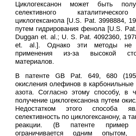
Циклогексанон может быть пол
селективного каталитического
циклогексанола [U.S. Pat. 3998884, 19
путем гидрирования фенола [U.S. Pat.
Duggan et. al.; U. S. Pat. 4092360, 19
et. al.]. Однако эти методы не
применения из-за высокой сто
материалов.
В патенте GB Pat. 649, 680 (195
окисления олефинов в карбонильные 
азота. Согласно этому способу, в ч
получение циклогексанона путем окис
Недостатком этого способа яв
селективность по циклогексанону, а т
реакции. (В патенте пример 
ограничивается одним опытом,