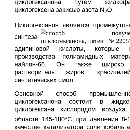
циклогексанона путем жидкофа
циклогексена закисью азота N
O.
2
Циклогексанон является промежуто
синтеза
адипиновой кислоты, которые 
производства полиамидных матер
найлон-66. Он также широко 
растворитель жиров, красител
синтетических смол.
Основной способ промышленно
циклогексанона состоит в жидко
циклогексана кислородом воздуха
o
области 145-180
С при давлении 8-1
качестве катализатора соли кобальта 