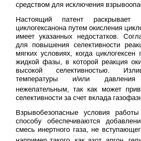
средством для исключения взрывоопа
Настоящий патент раскрывает 
циклогексанона путем окисления цикло
имеет указанных недостатков. Согл
для повышения селективности реак
мягких условиях, когда циклогексен 
жидкой фазы, в которой реакция оки
высокой селективностью. Изл
температуры и/или давлени
нежелательным, так как может при
селективности за счет вклада газофаз
Взрывобезопасные условия работы
способу обеспечиваются добавлен
смесь инертного газа, не вступающе
например такого, как азот, аргон, гел