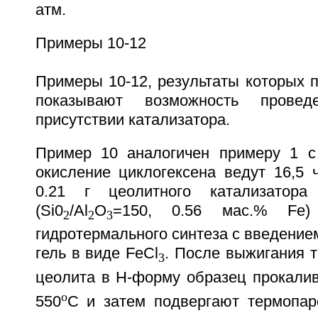
атм.
Примеры 10-12
Примеры 10-12, результаты которых п
показывают возможность прове
присутствии катализатора.
Пример 10 аналогичен примеру 1 с
окисление циклогексена ведут 16,5 
0.21 г цеолитного катализатора
(Si0
/Al
O
=150, 0.56 маc.% Fe)
2
2
3
гидротермального синтеза с введение
гель в виде FeCl
. После выжигания 
3
цеолита в Н-форму образец прокалив
o
550
С и затем подвергают термопар