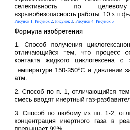
селективность по целево
взрывобезопасность работы. 10 з.п.ф-л
,
,
,
,
Рисунок 1
Рисунок 2
Рисунок 3
Рисунок 4
Рисунок 5
Формула изобретения
1. Способ получения циклогексанон
отличающийся тем, что процесс о
контакта жидкого циклогексена с 
o
температуре 150-350
С и давлении за
атм.
2. Способ по п. 1, отличающийся тем
смесь вводят инертный газ-разбавител
3. Способ по любому из пп. 1-2, от
концентрация инертного газа в ре
превышает 99%.