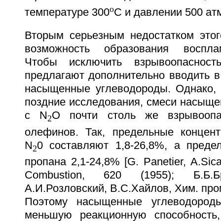
o
температуре 300
С и давлении 500 атм
Вторым серьезным недостатком этог
возможность образования воспла
Чтобы исключить взрывоопасност
предлагают дополнительно вводить в
насыщенные углеводороды. Однако, 
поздние исследования, смеси насыще
с N
O почти столь же взрывоопа
2
олефинов. Так, предельные концен
N
0 составляют 1,8-26,8%, а преде
2
пропана 2,1-24,8% [G. Panetier, A.Si
Combustion, 620 (1955); Б.Б.Бр
А.И.Розловский, В.С.Хайлов, Хим. пром. 
Поэтому насыщенные углеводород
меньшую реакционную способность,