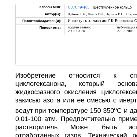
C07C49/403
Классы МПК:
шестичленное кольцо
,
,
,
Автор(ы):
Дубков К.А.
Панов Г.И.
Пармон В.Н.
Старок
Институт катализа им. Г.К. Борескова 
Патентообладатель(и):
подача заявки:
публикация 
Приоритеты:
2002-03-20
27.05.2003
Изобретение относится к сп
циклогексанона, который осн
жидкофазного окисления циклогексе
закисью азота или ее смесью с инер
o
ведут при температуре 150-350
С и д
0,01-100 атм. Предпочтительно прим
растворитель. Может быть исп
отработанных газов. Технический р