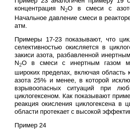
Пример 23 аналогичен примеру 19 с
концентрация N
O в смеси с азот
2
Начальное давление смеси в реактор
атм.
Примеры 17-23 показывают, что цик
селективностью окисляется в цикло
закиси азота, разбавленной инертны
N
О в смеси с инертным газом м
2
широких пределах, включая область 
азота 25% и менее, в которой исклю
взрывоопасных ситуаций при люб
циклогексеном. Как показывают пример
реакция окисления циклогексена в ц
области протекает с высокой эффекти
Пример 24