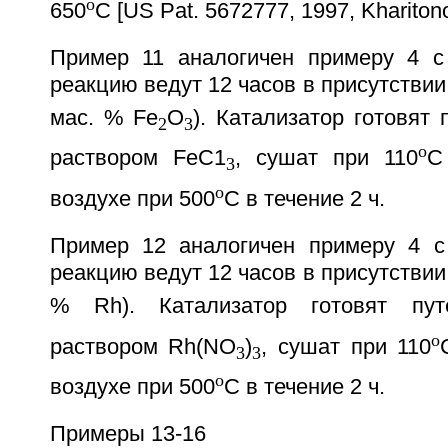
o
650
С [US Pat. 5672777, 1997, Kharitonov
Пример 11 аналогичен примеру 4 с
реакцию ведут 12 часов в присутствии 
маc. % Fe
O
). Катализатор готовят
2
3
o
раствором FеС1
, сушат при 110
С
3
o
воздухе при 500
С в течение 2 ч.
Пример 12 аналогичен примеру 4 с
реакцию ведут 12 часов в присутствии 
% Rh). Катализатор готовят пу
o
раствором Rh(NO
)
, сушат при 110
3
3
o
воздухе при 500
С в течение 2 ч.
Примеры 13-16