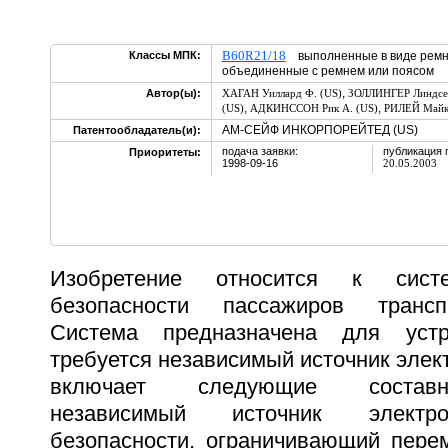
B60R21/18
Классы МПК:
выполненные в виде ремня
объединенные с ремнем или поясом
,
Автор(ы):
ХАГАН Уиллард Ф. (US)
ЗОЛЛИНГЕР Линдсей
,
,
(US)
АДКИНССОН Рик А. (US)
РИЛЕЙ Майкл
АМ-СЕЙФ ИНКОРПОРЕЙТЕД (US)
Патентообладатель(и):
подача заявки:
публикация 
Приоритеты:
1998-09-16
20.05.2003
Изобретение относится к сист
безопасности пассажиров трансп
Система предназначена для устр
требуется независимый источник элек
включает следующие составн
независимый источник электро
безопасности, ограничивающий пере