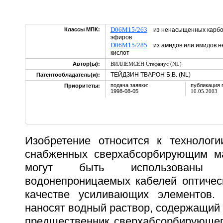
D06M15/263
Классы МПК:
из ненасыщенных карбоно
эфиров
D06M15/285
из амидов или имидов н
кислот
Автор(ы):
ВИЛЛЕМСЕН Стефанус (NL)
ТЕЙДЗИН ТВАРОН Б.В. (NL)
Патентообладатель(и):
подача заявки:
публикация 
Приоритеты:
1998-08-05
10.05.2003
Изобретение относится к технологи
снабженных сверхабсорбирующим ма
могут быть использованы 
водонепроницаемых кабелей оптичес
качестве усиливающих элементов.
наносят водный раствор, содержащий
предшественник сверхабсорбирующег