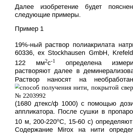
Далее изобретение будет поясне
следующие примеры.
Пример 1
19%-ный раствор полиакрилата натр
60336, ex Stockhausen GmbH, Krefeld
2
-1
122 мм
с
определена измерит
растворяют далее в деминерализова
Раствор наносят на необработа
(1680 дтекс/ф 1000) с помощью дози
аппликатора. После сушки в пропаро
o
10 м, 200-220
С, 15-60 с) определяют
Содержание Mirox на нити опреде