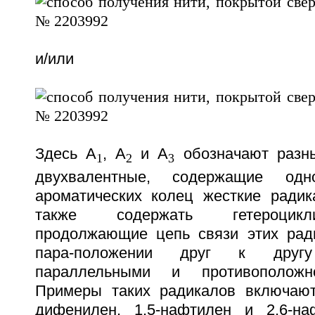
и/или
Здесь A
, А
и А
обозначают разны
1
2
3
двухвалентные, содержащие од
ароматических колец жесткие радик
также содержать гетероцикл
продолжающие цепь связи этих рад
пара-положении друг к друг
параллельными и противоположн
Примеры таких радикалов включают 
дифенилен, 1,5-нафтилен и 2,6-на