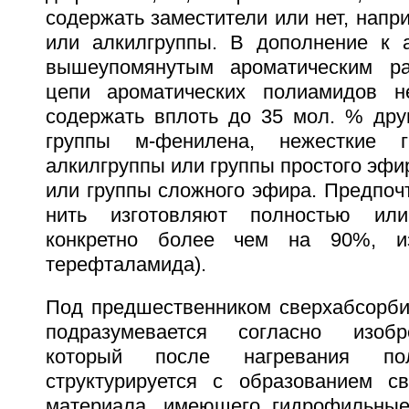
содержать заместители или нет, напр
или алкилгруппы. В дополнение к 
вышеупомянутым ароматическим р
цепи ароматических полиамидов не
содержать вплоть до 35 мол. % друг
группы м-фенилена, нежесткие г
алкилгруппы или группы простого эфи
или группы сложного эфира. Предпоч
нить изготовляют полностью или
конкретно более чем на 90%, из
терефталамида).
Под предшественником сверхабсорб
подразумевается согласно изобр
который после нагревания пол
структурируется с образованием с
материала, имеющего гидрофильные