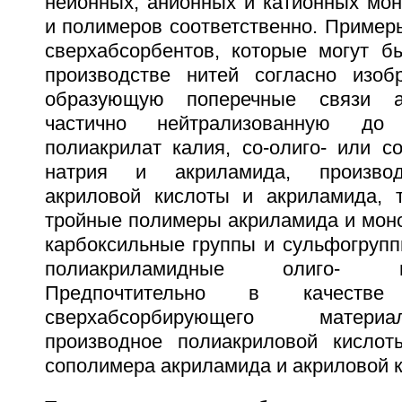
неионных, анионных и катионных мон
и полимеров соответственно. Пример
сверхабсорбентов, которые могут б
производстве нитей согласно изоб
образующую поперечные связи ак
частично нейтрализованную до
полиакрилат калия, со-олиго- или с
натрия и акриламида, произво
акриловой кислоты и акриламида, 
тройные полимеры акриламида и мон
карбоксильные группы и сульфогруппы
полиакриламидные олиго- 
Предпочтительно в качестве 
сверхабсорбирующего матери
производное полиакриловой кислот
сополимера акриламида и акриловой 