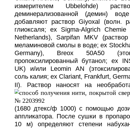
измерителем Ubbelohde) рас
деминерализованной (демин) вод
добавляют раствор Giyoxal (волн. р
глиоксаля; ex Sigma-Algrich Chemie b
Netherlands), Sarpifan MKV (раство
меламиновой смолы в воде; ex Stockha
Germany), Breox 50A50 (это
пропоксилированный бутанол; ex IN
UK) и/или Leomin AN (этоксилиров
соль калия; ex Clariant, Frankfurt, Ger
II). Раствор наносят на необрабо
(1680 дтекс/ф 1000) с помощью дози
аппликатора. После сушки в пропаро
10 м) определяют степени набухани