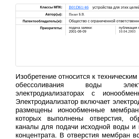
B01D61/46
Классы МПК:
устройства для этих целе
Автор(ы):
Пилат Б.В.
Общество с ограниченной ответствен
Патентообладатель(и):
подача заявки:
публикация 
Приоритеты:
2001-08-09
10.04.2003
Изобретение относится к техническим
обессоливания воды элек
электродиализаторах с ионообме
Электродиализатор включает электро
размещены ионообменные мембран
которых выполнены отверстия, о
каналы для подачи исходной воды и 
концентрата. В отверстия мембран в