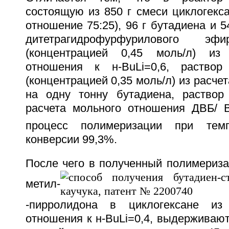
состоящую из 850 г смеси циклогекса
отношение 75:25), 96 г бутадиена и 5
дитетрагидрофурфурилового 
(концентрацией 0,45 моль/л) из
отношения к н-BuLi=0,6, раствор
(концентрацией 0,35 моль/л) из расче
на одну тонну бутадиена, раствор
расчета мольного отношения ДВБ/ B
процесс полимеризации при тем
конверсии 99,3%.
После чего в полученный полимериза
метил-
-пирролидона в циклогексане из
отношения к н-BuLi=0,4, выдерживают