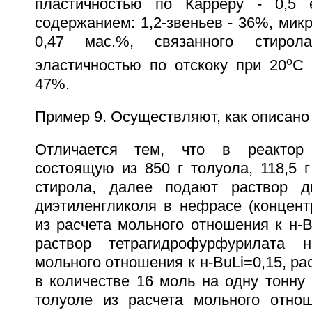
пластичностью по Карреру - 0,5 е
содержанием: 1,2-звеньев - 36%, микр
0,47 мас.%, связанного стиро
o
эластичностью по отскоку при 20
С 
47%.
Пример 9. Осуществляют, как описано 
Отличается тем, что в реактор 
состоящую из 850 г толуола, 118,5 г
стирола, далее подают раствор д
диэтиленгликоля в нефрасе (концент
из расчета мольного отношения к н-B
раствор тетрагидрофурфурилата 
мольного отношения к н-BuLi=0,15, ра
в количестве 16 моль на одну тонну
толуоле из расчета мольного отнош