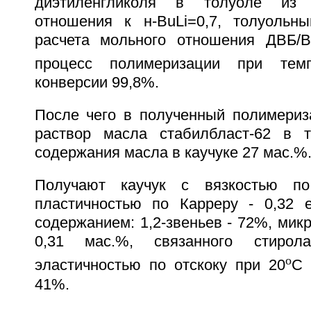
диэтиленгликоля в толуоле из 
отношения к н-BuLi=0,7, толуольн
расчета мольного отношения ДВБ/B
процесс полимеризации при тем
конверсии 99,8%.
После чего в полученный полимериз
раствор масла стабилбласт-62 в т
содержания масла в каучуке 27 мас.%
Получают каучук с вязкостью по
пластичностью по Карреру - 0,32 е.
содержанием: 1,2-звеньев - 72%, микр
0,31 мас.%, связанного стиро
o
эластичностью по отскоку при 20
С 
41%.