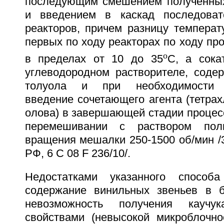
последующим смешением полученных
и введением в каскад последоват
реакторов, причем разницу температ
первых по ходу реакторах по ходу п
o
в пределах от 10 до 35
С, а сока
углеводородном растворителе, соде
толуола и при необходимости п
введение сочетающего агента (тетра
олова) в завершающей стадии процес
перемешивании с раствором пол
вращения мешалки 250-1500 об/мин /3
РФ, 6 С 08 F 236/10/.
Недостатками указанного способ
содержание винильных звеньев в б
невозможность получения кауч
свойствами (невысокой микроблочно