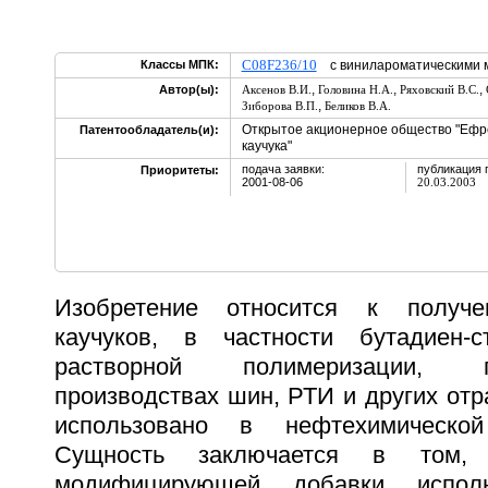
C08F236/10
Классы МПК:
с винилароматическими 
,
,
,
Автор(ы):
Аксенов В.И.
Головина Н.А.
Ряховский В.С.
,
Зиборова В.П.
Беликов В.А.
Открытое акционерное общество "Ефре
Патентообладатель(и):
каучука"
подача заявки:
публикация 
Приоритеты:
2001-08-06
20.03.2003
Изобретение относится к получе
каучуков, в частности бутадиен-с
растворной полимеризации, 
производствах шин, РТИ и других отр
использовано в нефтехимической
Сущность заключается в том,
модифицирующей добавки исполь