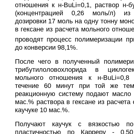
отношения к н-BuLi=0,1, раствор н-б
(концентрацией 0,26 моль/л) из
дозировки 17 моль на одну тонну мон
в гексане из расчета мольного отноше
проводят процесс полимеризации пр
до конверсии 98,1%.
После чего в полученный полимери
трибутилоловохлорида в циклоге
мольного отношения к н-BuLi=0,
течение 60 минут при той же тем
реакционную систему подают масло 
мас.% раствора в гексане из расчета
каучуке 10 мас.%.
Получают каучук с вязкостью по
пластичностью по Карреру - 0,50