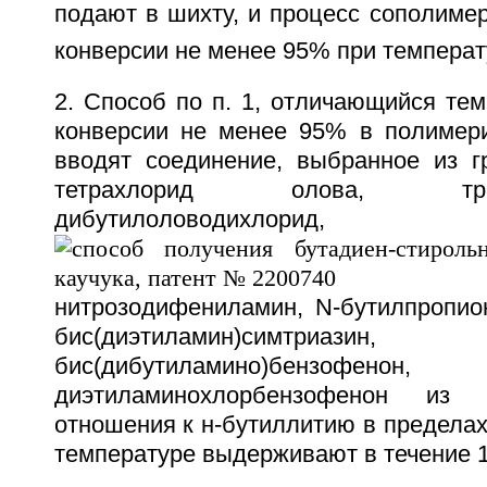
подают в шихту, и процесс сополиме
конверсии не менее 95% при температ
2. Способ по п. 1, отличающийся тем
конверсии не менее 95% в полимер
вводят соединение, выбранное из 
тетрахлорид олова, трибут
дибутилоловодихлори
нитрозодифениламин, N-бутилпропион
бис(диэтиламин)симтр
бис(дибутиламино)бен
диэтиламинохлорбензофенон из 
отношения к н-бутиллитию в пределах 
температуре выдерживают в течение 1