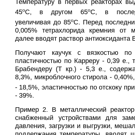
Температуру в первых реакторах в
o
o
45
С, в другом 65
С, в после
o
увеличивая до 85
С. Перед последни
0,005% тетрахлорида кремния от 
далее вводят раствор антиоксиданта 
Получают каучук с вязкостью по 
пластичностью по Карреру - 0,39 е., 
Брабендеру (Т кр.) - 5,3 е., содержа
8,3%, микроблочного стирола - 0,40%,
- 18,5%, эластичностью по отскоку при
- 39%.
Пример 2. В металлический реактор
снабженный устройствами для зам
давления, загрузки и выгрузки, меша
поддержания температуры, вводят ш