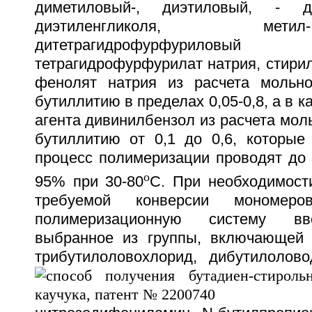
диметиловый-, диэтиловый, - 
диэтиленгликоля, мет
дитетрагидрофурфурилов
тетрагидрофурфурилат натрия, стири
фенолят натрия из расчета мольно
бутиллитию в пределах 0,05-0,8, а в 
агента дивинилбензол из расчета моль
бутиллитию от 0,1 до 0,6, которые
процесс полимеризации проводят до 
o
95% при 30-80
С. При необходимост
требуемой конверсии мономер
полимеризационную систему вв
выбранное из группы, включающей 
трибутилоловохлорид, дибутилолово