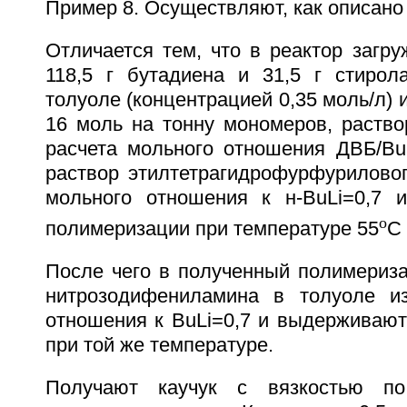
Пример 8. Осуществляют, как описано 
Отличается тем, что в реактор загру
118,5 г бутадиена и 31,5 г стирола
толуоле (концентрацией 0,35 моль/л) 
16 моль на тонну мономеров, раство
расчета мольного отношения ДВБ/BuL
раствор этилтетрагидрофурфуриловог
мольного отношения к н-BuLi=0,7 
o
полимеризации при температуре 55
С 
После чего в полученный полимериза
нитрозодифениламина в толуоле из
отношения к BuLi=0,7 и выдерживают
при той же температуре.
Получают каучук с вязкостью по