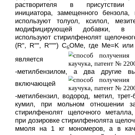
растворителя в присутствии ли
инициатора, замещенного бензола, 
используют толуол, ксилол, мези
модифицирующей добавки, в к
используют стирилфенолят щелочно
(R", R"", R""") С
ОМе, где Ме=K или
6
является
-метилбензилом, а два другие в
включающей
-метилбензил, водород, метил, трет-б
кумил, при мольном отношении з
стирилфенолят щелочного металла,
при дозировке стирилфенолята щелочн
ммоля на 1 кг мономеров, а в кач