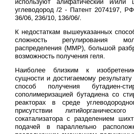
используют алифатический и/или ц
углеводород /2 - Патент 2074197, РФ,
36/06, 236/10, 136/06/.
К недостаткам вышеуказанных способ
сложность регулирования молек
распределения (ММР), большой разбр
возможность получения геля.
Наиболее близким к изобретени
сущности и достигаемому результату
способ получения бутадиен-сти
сополимеризацией бутадиена со сти
реакторах в среде углеводородно
присутствии литийорганическог
сокатализатора с разделением ших
подачей в параллельно располож