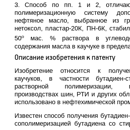
3. Способ по пп. 1 и 2, отлича
полимеризационную систему допо
нефтяное масло, выбранное из г
нетоксол, пластар-20К, ПН-6К, стабил
o
50
мас. % раствора в углеводо
содержания масла в каучуке в предела
Описание изобретения к патенту
Изобретение относится к получе
каучуков, в частности бутадиен-с
растворной полимеризации, 
производствах шин, РТИ и других обл
использовано в нефтехимической про
Известен способ получения бутадиен-
сополимеризацией бутадиена со сти