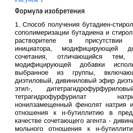
Формула изобретения
1. Способ получения бутадиен-стирол
сополимеризации бутадиена и стирол
растворителе в присутствии ли
инициатора, модифицирующей д
сочетания, отличающийся тем,
модифицирующей добавки исполь
выбранное из группы, включаю
диэтиловый, дивиниловый эфир диэти
этил-, дитетрагидрофурфурил
тетрагидрофурфурилат нат
нонилзамещенный фенолят натрия и
отношения к н-бутиллитию в преде
качестве сочетающего агента - дивин
мольного отношения к н-бутиллити