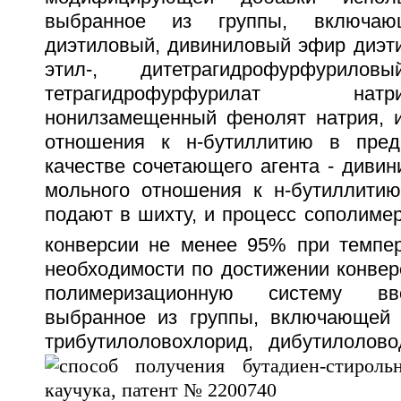
выбранное из группы, включаю
диэтиловый, дивиниловый эфир диэти
этил-, дитетрагидрофурфурил
тетрагидрофурфурилат нат
нонилзамещенный фенолят натрия, и
отношения к н-бутиллитию в преде
качестве сочетающего агента - дивин
мольного отношения к н-бутиллитию 
подают в шихту, и процесс сополиме
конверсии не менее 95% при темпер
необходимости по достижении конвер
полимеризационную систему вв
выбранное из группы, включающей 
трибутилоловохлорид, дибутилолово