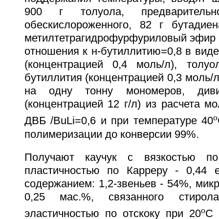
900 г толуола, предваритель
обескислороженного, 82 г бутадие
метилтетрагидрофурфуриловый эфир и
отношения к н-бутиллитию=0,8 в виде
(концентрацией 0,4 моль/л), толу
бутиллития (концентрацией 0,3 моль/л
на одну тонну мономеров, диви
(концентрацией 12 г/л) из расчета м
o
ДВБ /BuLi=0,6 и при температуре 40
полимеризации до конверсии 99%.
Получают каучук с вязкостью по
пластичностью по Карреру - 0,44 е.
содержанием: 1,2-звеньев - 54%, микр
0,25 мас.%, связанного стиро
o
эластичностью по отскоку при 20
С 