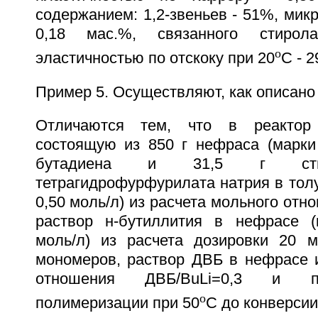
содержанием: 1,2-звеньев - 51%, микр
0,18 мас.%, связанного стиро
o
эластичностью по отскоку при 20
С - 
Пример 5. Осуществляют, как описано 
Отличаются тем, что в реактор 
состоящую из 850 г нефраса (марки 
бутадиена и 31,5 г стир
тетрагидрофурфурилата натрия в тол
0,50 моль/л) из расчета мольного отно
раствор н-бутиллития в нефрасе (
моль/л) из расчета дозировки 20 
мономеров, раствор ДВБ в нефрасе и
отношения ДВБ/BuLi=0,3 и п
o
полимеризации при 50
С до конверсии