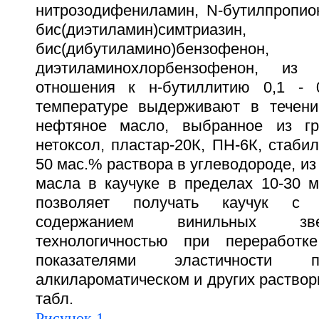
нитрозодифениламин, N-бутилпропион
бис(диэтиламин)симтр
бис(дибутиламино)бен
диэтиламинохлорбензофенон, из 
отношения к н-бутиллитию 0,1 -
температуре выдерживают в течени
нефтяное масло, выбранное из г
нетоксол, пластар-20К, ПН-6К, стабил
50 мас.% раствора в углеводороде, из
масла в каучуке в пределах 10-30 м
позволяет получать каучук с 
содержанием винильных зв
технологичностью при переработ
показателями эластичност
алкилароматическом и других раствори
табл.
Рисунок 1