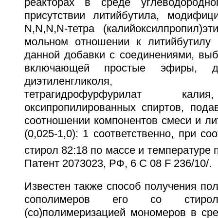
реакторах в среде углеводородно
присутствии литийбутила, модифиц
N,N,N,N-тетра (калийоксилпропил)э
мольном отношении к литийбутилу 0
данной добавки с соединениями, выб
включающей простые эфиры, д
диэтиленгликоля, тетр
тетрагидрофурфурилат кали
оксипропилированных спиртов, под
соотношении компонентов смеси и лити
(0,025-1,0): 1 соответственно, при с
стирол 82:18 по массе и температуре 
Патент 2073023, РФ, 6 С 08 F 236/10/.
Известен также способ получения по
сополимеров его со стирол
(со)полимеризацией мономеров в сре