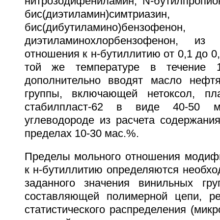
нитрозодифениламин, N-бутилпропион
бис(диэтиламин)симтр
бис(дибутиламино)бен
диэтиламинохлорбензофенон, из 
отношения к н-бутиллитию от 0,1 до 0
той же температуре в течение 1
дополнительно вводят масло нефтя
группы, включающей нетоксол, пла
стабилпласт-62 в виде 40-50 
углеводороде из расчета содержания
пределах 10-30 мас.%.
Пределы мольного отношения модиф
к н-бутиллитию определяются необхо
заданного значения винильных гру
составляющей полимерной цепи, ре
статистического распределения (микр