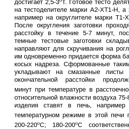
o
достигает 2,5-3
Т. Готовое тесто деля
на тестоделителе марки А2-ХТ1-Н, а 
например на округлителе марки Т1-
После округления заготовки проход
расстойку в течение 5-7 минут, по
темные тестовые заготовки склады
направляют для скручивания на рогл
им одновременно придается форма ба
косых надреза. Сформованные таким
укладывают на смазанные листы 
окончательной расстойки продолж
минут при температуре в расстоечно
относительной влажности воздуха 75
изделия ставят в печь, например
температурном режиме в этой печи 
o
o
200-220
С; 180-200
С соответстве