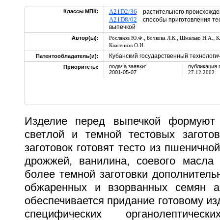
A21D2/36
Классы МПК:
растительного происхож
A21D8/02
способы приготовления тест
выпечкой
,
,
,
Автор(ы):
Росляков Ю.Ф.
Бочкова Л.К.
Шмалько Н.А.
К
Квасенков О.И.
Кубанский государственный технологи
Патентообладатель(и):
подача заявки:
публикация 
Приоритеты:
2001-05-07
27.12.2002
Изделие перед выпечкой формуют 
светлой и темной тестовых загото
заготовок готовят тесто из пшеничной
дрожжей, ванилина, соевого масла
более темной заготовки дополнитель
обжаренных и взорванных семян а
обеспечивается придание готовому из
специфических органолептичес