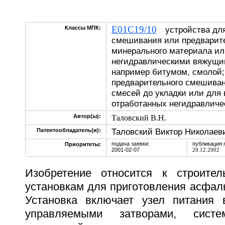
E01C19/10
Классы МПК:
устройства для
смешивания или предварите
минерального материала ил
негидравлическими вяжущи
например битумом, смолой;
предварительного смешиван
смесей до укладки или для
отработанных негидравлич
Автор(ы):
Таловский В.Н.
Таловский Виктор Николаев
Патентообладатель(и):
подача заявки:
публикация 
Приоритеты:
2001-02-07
20.12.2002
Изобретение относится к строител
установкам для приготовления асфал
Установка включает узел питания 
управляемыми затворами, систем