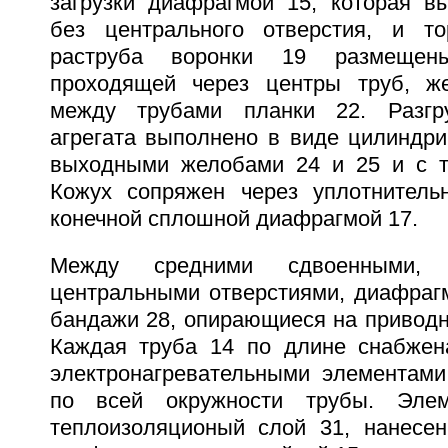
загрузки диафрагмой 15, которая в
без центрального отверстия, и т
раструба воронки 19 размещен
проходящей через центры труб, же
между трубами планки 22. Разгру
агрегата выполнено в виде цилиндри
выходными желобами 24 и 25 и с т
Кожух сопряжен через уплотнитель
конечной сплошной диафрагмой 17.
Между средними сдвоенными,
центральными отверстиями, диафраг
бандажи 28, опирающиеся на приводн
Каждая труба 14 по длине снабжен
электронагревательными элементам
по всей окружности трубы. Эле
теплоизоляционый слой 31, нанесе