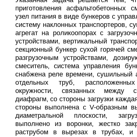
Указанная задача решается тем, ч
приготовления асфальтобетонных с
узел питания в виде бункеров с упра
систему наклонных транспортеров, с
агрегат на роликоопорах с загрузоч
устройствами, вертикальный транспо
секционный бункер сухой горячей см
разгрузочным устройствами, дозир
смеситель, система управления бун
снабжена реле времени, сушильный а
отдельных труб, расположенны
окружности, связанных между с
диафрагм, со стороны загрузки каждая
стороны выполнена с V-образным в
диаметральной плоскости, загру
выполнено из воронки, жестко зак
раструбом в вырезах в трубах, и