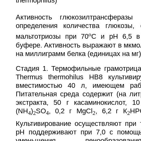
thermophilus)
Активность глюкозилтрансферазы
определения количества глюкозы, 
o
мальтотриозы при 70
С и рН 6,5 в
буфере. Активность выражают в мкмо
на миллиграмм белка (единицах на мг)
Стадия 1. Термофильные грамотрица
Thermus thermohilus HB8 культиви
вместимостью 40 л, имеющем раб
Питательная среда содержит (на лит
экстракта, 50 г касаминокислот, 10
(NH
)
SО
, 0,2 г MgCl
, 6,2 г К
НР
4
2
4
2
2
Культивирование осуществляют при 
рН поддерживают при 7,0 с помо
уменьшения пенообразова