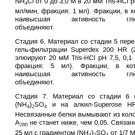
NH
Cl от 0 до 3,0 М в 20 мМ Tris-HCl p
4
мл/мин, фракция: 1 мл). Фракции, в к
наивысшая активность глюко
объединяют.
Стадия 6. Материал со стадии 5 пере
гель-фильтрации Superdex 200 HR (2
элюируют 20 мМ Tris-HCl pH 7,5, 0,1 
фракция: 5 мл). Фракции, в кот
наивысшая активность глюко
объединяют.
Стадия 7. Материал со стадии 6 
(NH
)
SО
и на алкил-Superose HR 
4
2
4
Несвязанные белки вымывают из колон
А
не станет ниже, чем 0,05. Связа
280
25 мл с градиентом (NH
)
SО
от 1/7 М
4
2
4