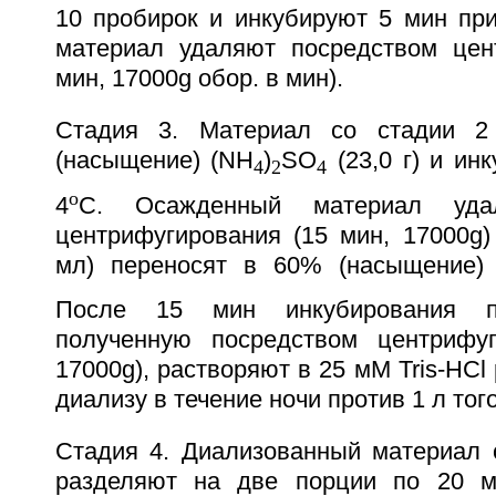
10 пробирок и инкубируют 5 мин пр
материал удаляют посредством цен
мин, 17000g обор. в мин).
Стадия 3. Материал со стадии 2
(насыщение) (NH
)
SO
(23,0 г) и ин
4
2
4
o
4
С. Осажденный материал уда
центрифугирования (15 мин, 17000g)
мл) переносят в 60% (насыщение)
После 15 мин инкубирования 
полученную посредством центрифуг
17000g), растворяют в 25 мМ Tris-HCl
диализу в течение ночи против 1 л тог
Стадия 4. Диализованный материал с
разделяют на две порции по 20 