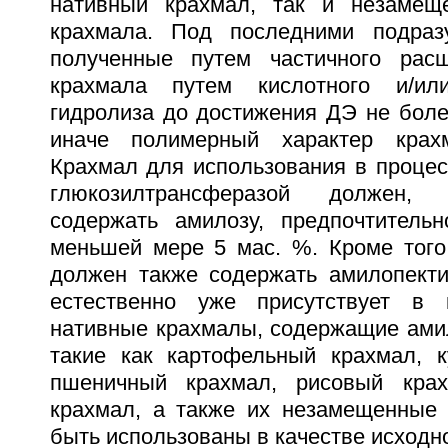
нативный крахмал, так и незамещ
крахмала. Под последними подраз
полученные путем частичного расщ
крахмала путем кислотного и/ил
гидролиза до достижения ДЭ не боле
иначе полимерный характер крахм
Крахмал для использования в процес
глюкозилтрансферазой должен, 
содержать амилозу, предпочтитель
меньшей мере 5 мас. %. Кроме того
должен также содержать амилопектин
естественно уже присутствует в 
нативные крахмалы, содержащие амил
такие как картофельный крахмал, к
пшеничный крахмал, рисовый кра
крахмал, а также их незамещенные 
быть использованы в качестве исходн