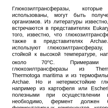
Глюкозилтрансферазы, котор
использованы, могут быть получ
организмов. Из литературы известно
встречаются в представителях Eukary
того, известно, что глюкозилтрансф
также в представителях Archae.
используют глюкозилтрансферазу,
стойкой к высокой температуре, на
o
около 70
С. Примерами
глюкозилтрансферазы из Therm
Thermotoga maritima и из термофиль
Archae. Но и нетермостойкие глю
например из картофеля или Escheric
полезными при осуществлении и
необходимо, фермент должен