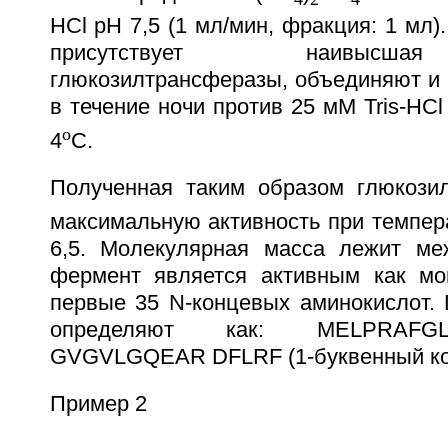
HCl pH 7,5 (1 мл/мин, фракция: 1 мл)
присутствует наивысша
глюкозилтрансферазы, объединяют и 
в течение ночи против 25 мМ Tris-HCl
o
4
С.
Полученная таким образом глюкози
максимальную активность при темпер
6,5. Молекулярная масса лежит ме
фермент является активным как мо
первые 35 N-концевых аминокислот. 
определяют как: MELPRAFG
GVGVLGQEAR DFLRF (1-буквенный ко
Пример 2