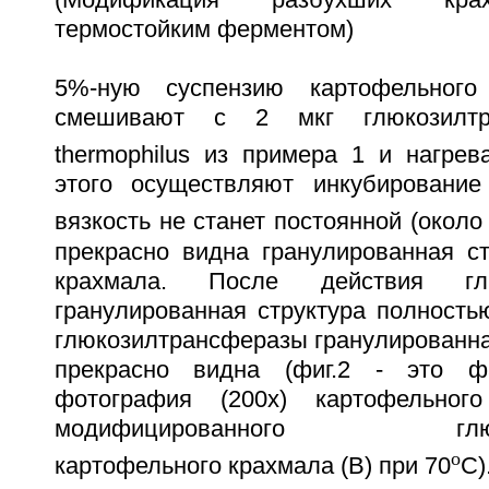
(Модификация разбухших кра
термостойким ферментом)
5%-ную суспензию картофельного
смешивают с 2 мкг глюкозилтр
thermophilus из примера 1 и нагре
этого осуществляют инкубирование
вязкость не станет постоянной (около
прекрасно видна гранулированная ст
крахмала. После действия глю
гранулированная структура полностью
глюкозилтрансферазы гранулированна
прекрасно видна (фиг.2 - это ф
фотография (200х) картофельног
модифицированного глюкоз
o
картофельного крахмала (В) при 70
С)