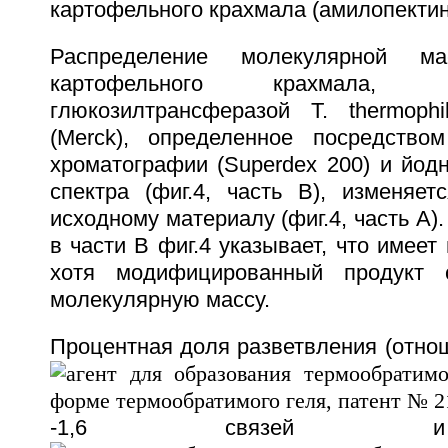
картофельного крахмала (амилопектин
Распределение молекулярной ма
картофельного крахмала, мо
глюкозилтрансферазой T. thermoph
(Merck), определенное посредство
хроматографии (Superdex 200) и йод
спектра (фиг.4, часть В), изменяе
исходному материалу (фиг.4, часть А)
в части В фиг.4 указывает, что имеет
хотя модифицированный продукт 
молекулярную массу.
Процентная доля разветвления (отно
-1,6 связей и