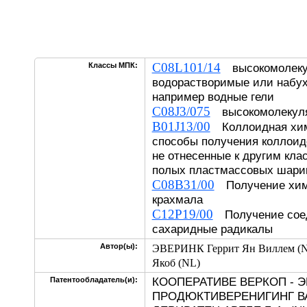
C08L101/14
Классы МПК:
высокомолекул
водорастворимые или набух
например водные гели
C08J3/075
высокомолекуля
B01J13/00
Коллоидная хим
способы получения коллоид
не отнесенные к другим кла
полых пластмассовых шарик
C08B31/00
Получение хим
крахмала
C12P19/00
Получение соед
сахаридные радикалы
Автор(ы):
ЭВЕРИНК Геррит Ян Виллем (
Якоб (NL)
КООПЕРАТИВЕ ВЕРКОП - Э
Патентообладатель(и):
ПРОДЮКТИВЕРЕНИГИНГ В