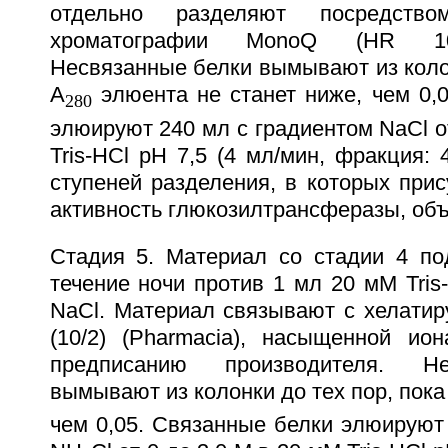
отдельно разделяют посредство
хроматографии MonoQ (HR 10/1
Несвязанные белки вымывают из колон
А
элюента не станет ниже, чем 0,
280
элюируют 240 мл с градиентом NaCl от
Tris-HCl рН 7,5 (4 мл/мин, фракция: 
ступеней разделения, в которых при
активность глюкозилтрансферазы, об
Стадия 5. Материал со стадии 4 по
течение ночи против 1 мл 20 мМ Tris-
NaCl. Материал связывают с хелати
(10/2) (Pharmacia), насыщенной ио
предписанию производителя. Н
вымывают из колонки до тех пор, пока
чем 0,05. Связанные белки элюируют