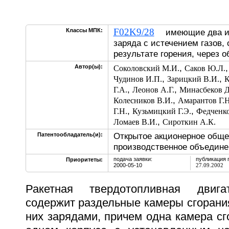
F02K9/28
Классы МПК:
имеющие два и 
заряда с истечением газов,
результате горения, через 
,
Автор(ы):
Соколовский М.И.
Саков Ю.Л.
,
,
Чудинов И.П.
Зарицкий В.И.
К
,
,
Г.А.
Леонов А.Г.
Минасбеков Д
,
Колесников В.И.
Амарантов Г.Н
,
,
Г.Н.
Кузьмицкий Г.Э.
Федченко
,
Ломаев В.И.
Сироткин А.К.
Открытое акционерное обще
Патентообладатель(и):
производственное объедине
подача заявки:
публикация 
Приоритеты:
2000-05-10
27.09.2002
Ракетная твердотопливная двига
содержит раздельные камеры сгорани
них зарядами, причем одна камера с