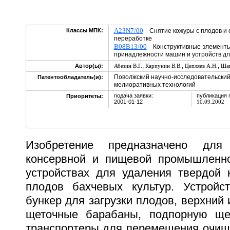
A23N7/00
Классы МПК:
Снятие кожуры с плодов и 
переработке
B08B13/00
Конструктивные элементы
принадлежности машин и устройств дл
,
,
,
Автор(ы):
Абезин В.Г.
Карпунин В.В.
Цепляев А.Н.
Шап
Поволжский научно-исследовательский 
Патентообладатель(и):
мелиоративных технологий
подача заявки:
публикация 
Приоритеты:
2001-01-12
10.09.2002
Изобретение предназначено для
консервной и пищевой промышленно
устройствах для удаления твердой 
плодов бахчевых культур. Устройс
бункер для загрузки плодов, верхний
щеточные барабаны, подпорную щет
транспортеры для перемещения очищ