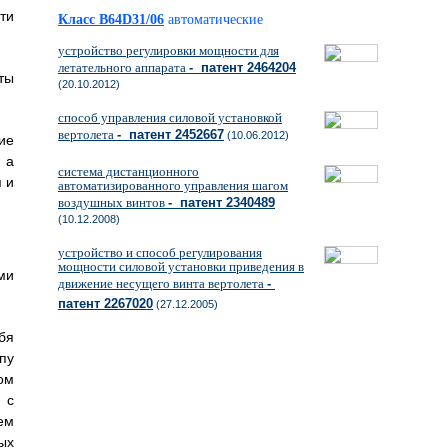
ти
Класс B64D31/06
автоматические
устройство регулировки мощности для
летательного аппарата
- патент 2464204
ты
(20.10.2012)
способ управления силовой установкой
вертолета
- патент 2452667
(10.06.2012)
ие
 а
система дистанционного
 и
автоматизированного управления шагом
воздушных винтов
- патент 2340489
(10.12.2008)
устройство и способ регулирования
мощности силовой установки приведения в
ми
движение несущего винта вертолета
-
патент 2267020
(27.12.2005)
бя
пу
ом
 с
ем
ых