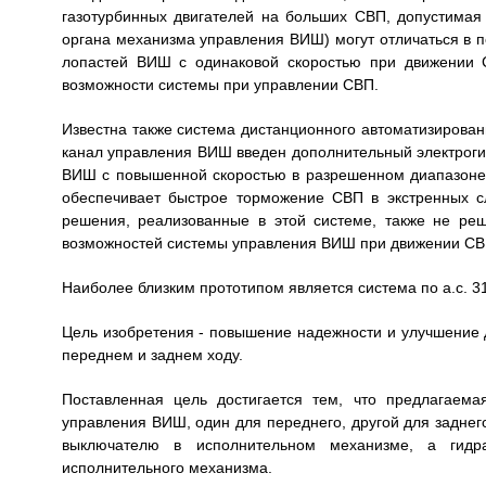
газотурбинных двигателей на больших СВП, допустима
органа механизма управления ВИШ) могут отличаться в п
лопастей ВИШ с одинаковой скоростью при движении 
возможности системы при управлении СВП.
Известна также система дистанционного автоматизирован
канал управления ВИШ введен дополнительный электроги
ВИШ с повышенной скоростью в разрешенном диапазоне 
обеспечивает быстрое торможение СВП в экстренных с
решения, реализованные в этой системе, также не ре
возможностей системы управления ВИШ при движении СВП
Наиболее близким прототипом является система по а.с. 3
Цель изобретения - повышение надежности и улучшение
переднем и заднем ходу.
Поставленная цель достигается тем, что предлагаема
управления ВИШ, один для переднего, другой для заднег
выключателю в исполнительном механизме, а гидр
исполнительного механизма.