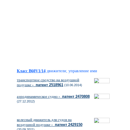
Класс B60V1/14
движители; управление ими
транспортное средство на воздушной
подушке
- патент 2518961
(10.06.2014)
аэродинамическое судно
- патент 2470808
(27.12.2012)
колесный движитель для судов на
воздушной подушке
- патент 2429150
(20.09.2011)