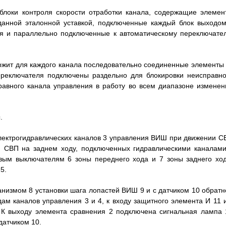
блоки контроля скорости отработки канала, содержащие элемен
аданной эталонной уставкой, подключенные каждый блок выходом
ия и параллельно подключенные к автоматическому переключате
ржит для каждого канала последовательно соединенные элементы 
ереключателя подключены раздельно для блокировки неисправно
равного канала управления в работу во всем диапазоне изменен
.
 электрогидравлических каналов 3 управления ВИШ при движении С
 СВП на заднем ходу, подключенных гидравлическими каналами
евым выключателям 6 зоны переднего хода и 7 зоны заднего ход
5.
низмом 8 установки шага лопастей ВИШ 9 и с датчиком 10 обратн
дам каналов управления 3 и 4, к входу защитного элемента И 11 и
 К выходу элемента сравнения 2 подключена сигнальная лампа 
датчиком 10.