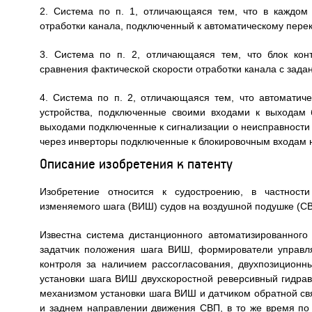
2. Система по п. 1, отличающаяся тем, что в каждом
отработки канала, подключенный к автоматическому пере
3. Система по п. 2, отличающаяся тем, что блок кон
сравнения фактической скорости отработки канала с зада
4. Система по п. 2, отличающаяся тем, что автомати
устройства, подключенные своими входами к выходам б
выходами подключенные к сигнализации о неисправности 
через инверторы подключенные к блокировочным входам 
Описание изобретения к патенту
Изобретение относится к судостроению, в частност
изменяемого шага (ВИШ) судов на воздушной подушке (СВ
Известна система дистанционного автоматизированног
задатчик положения шага ВИШ, формирователи управл
контроля за наличием рассогласования, двухпозицион
установки шага ВИШ двухскоростной реверсивный гидра
механизмом установки шага ВИШ и датчиком обратной св
и заднем направлении движения СВП, в то же время по