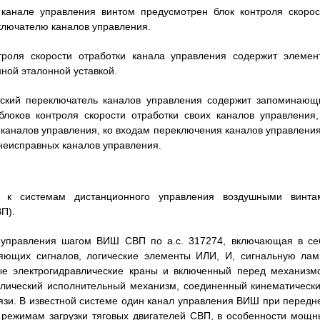
 канале управления винтом предусмотрен блок контроля скорос
ключателю каналов управления.
троля скорости отработки канала управления содержит элемен
нной эталонной уставкой.
ческий переключатель каналов управления содержит запоминающ
локов контроля скорости отработки своих каналов управления,
каналов управления, ко входам переключения каналов управления
неисправных каналов управления.
и к системам дистанционного управления воздушными винта
П).
о управления шагом ВИШ СВП по а.с. 317274, включающая в се
яющих сигналов, логические элементы ИЛИ, И, сигнальную лам
ные электрогидравлические краны и включенный перед механизм
влический исполнительный механизм, соединенный кинематически
язи. В известной системе один канал управления ВИШ при передн
 режимам загрузки тяговых двигателей СВП, в особенности мощн