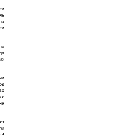
ти
ль
на
ти
не
да
их
чии
од
10
 с
на
ет
ли
.4