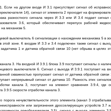
1. Если на другом входе И 3.1 присутствует сигнал об исправнос
переключателя 14), сигнал от элемента 2 проходит на формировате
нака разностного сигнала через И 3.3 или И 3.4 подает сигнал 
азователя 3.6, который обеспечивает перепуск рабочей жидкос
 на механизм 5.
нцевой выключатель 6 сигнализации о нахождении механизма 5 в зо
 этой зоне. К входам И 3.3 и 3.4 подключен также сигнал с выхо
задатчика 1 и датчика обратной связи 10 (нет обрыва в целях эт
 канала 3. На входной И 3.9.1 блока 3.9 поступают сигналы о нали
нцевого выключателя 6. Сигнал с выхода И 3.9.1 поступает на вх
анной скважностью пропускает сигнал от датчика обратной связи 
тупает непрерывный сигнал от датчика 10. Разность этих сигналов
аботки канала 3, поступает на элемент сравнения 3.9.4, где о
 3.9.5 скорости отработки канала 3.
о порога нечувствительности этого элемента (канал 3 отрабатыва
неисправности или загрязнения дросселирующих устройств 3.7 и
справности преобразователя 3.5), сигнал с выхода элемента 3.9