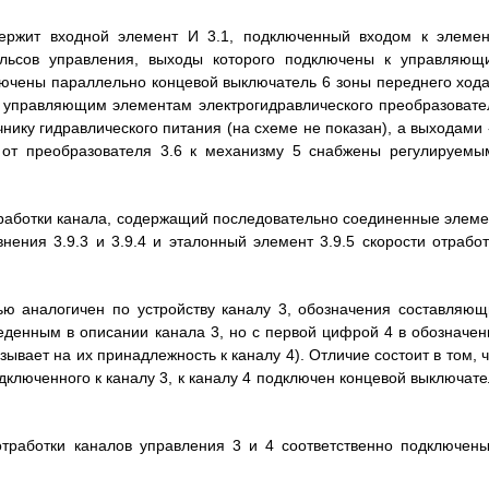
ржит входной элемент И 3.1, подключенный входом к элемен
льсов управления, выходы которого подключены к управляющ
ключены параллельно концевой выключатель 6 зоны переднего хода
к управляющим элементам электрогидравлического преобразовате
нику гидравлического питания (на схеме не показан), а выходами -
 от преобразователя 3.6 к механизму 5 снабжены регулируемы
отработки канала, содержащий последовательно соединенные элеме
нения 3.9.3 и 3.9.4 и эталонный элемент 3.9.5 скорости отработ
ю аналогичен по устройству каналу 3, обозначения составляющ
еденным в описании канала 3, но с первой цифрой 4 в обозначен
ывает на их принадлежность к каналу 4). Отличие состоит в том, ч
дключенного к каналу 3, к каналу 4 подключен концевой выключате
отработки каналов управления 3 и 4 соответственно подключены