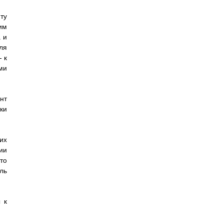
ту
им
 и
ля
 к
ми
нт
ки
их
ии
то
ль
 к