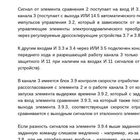
Сигнал от элемента сравнения 2 поступает на вход И 3.
канала 3 (поступает с выхода ИЛИ 14.5 автоматического 
импульсов управления 3.2, который в зависимости от з
управляющие элементы электрогидравлического преобр
через регулируемые дросселирующие устройства 3.7 и 3.8
К другим входам И 3.3 и 3.4 через ИЛИ 3.5 подключен ко
переднего хода и разрешающий работу канала 3 только в
защитного И 11 при наличии на входах И 11 сигналов от 
устройств).
В канале 3 имеется блок 3.9 контроля скорости отработки
рассогласования с элемента 2 и о работе канала 3 от ко
запуска элемента выдержки времени 3.9.2, который с зад
на вход элемента сравнения 3.9.3, на который также пос
выхода элемента 3.9.3, соответствующая скорости отр
сравнивается с выходным сигналом от эталонного элемента
Если разность сигналов на элементе 3.9.4 выше заданног
заданную команду слишком медленно - например, из-за 
3.8. или не отрабатывает вообще - например, из-за неи