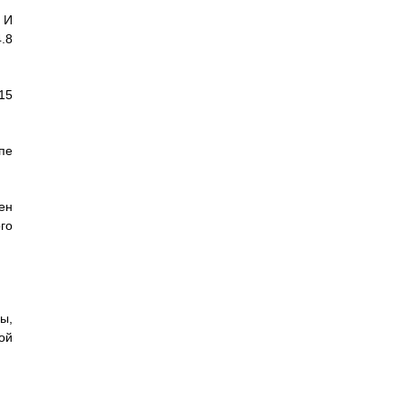
 И
.8
15
пе
ен
го
ы,
ой