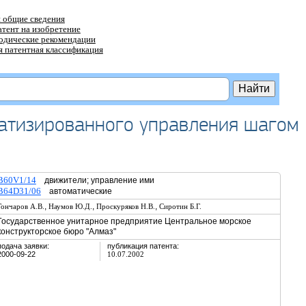
 общие сведения
атент на изобретение
тодические рекомендации
 патентная классификация
матизированного управления шагом
B60V1/14
движители; управление ими
B64D31/06
автоматические
,
,
,
Гончаров А.В.
Наумов Ю.Д.
Проскуряков Н.В.
Сиротин Б.Г.
Государственное унитарное предприятие Центральное морское
конструкторское бюро "Алмаз"
подача заявки:
публикация патента:
2000-09-22
10.07.2002