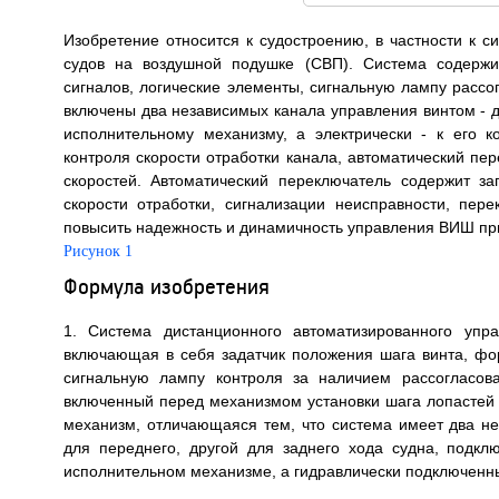
Изобретение относится к судостроению, в частности к
судов на воздушной подушке (СВП). Система содержи
сигналов, логические элементы, сигнальную лампу рассо
включены два независимых канала управления винтом - д
исполнительному механизму, а электрически - к его 
контроля скорости отработки канала, автоматический пе
скоростей. Автоматический переключатель содержит з
скорости отработки, сигнализации неисправности, пер
повысить надежность и динамичность управления ВИШ при 
Рисунок 1
Формула изобретения
1. Система дистанционного автоматизированного упр
включающая в себя задатчик положения шага винта, фо
сигнальную лампу контроля за наличием рассогласова
включенный перед механизмом установки шага лопастей 
механизм, отличающаяся тем, что система имеет два не
для переднего, другой для заднего хода судна, подк
исполнительном механизме, а гидравлически подключенн