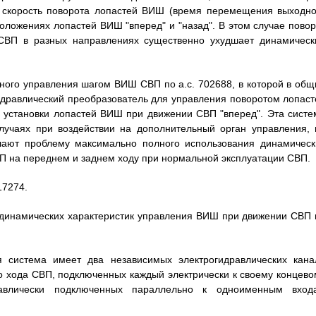
я скорость поворота лопастей ВИШ (время перемещения выходно
оложениях лопастей ВИШ "вперед" и "назад". В этом случае повор
СВП в разных направлениях существенно ухудшает динамическ
ного управления шагом ВИШ СВП по а.с. 702688, в которой в общ
дравлический преобразователь для управления поворотом лопаст
установки лопастей ВИШ при движении СВП "вперед". Эта систе
лучаях при воздействии на дополнительный орган управления, 
шают проблему максимально полного использования динамическ
 на переднем и заднем ходу при нормальной эксплуатации СВП.
17274.
 динамических характеристик управления ВИШ при движении СВП 
я система имеет два независимых электрогидравлических кана
о хода СВП, подключенных каждый электрически к своему концево
авлически подключенных параллельно к одноименным вход