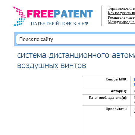
Терминология и
Как получить п
Роспатент - ме
Международная
В РФ
ПАТЕНТНЫЙ ПОИСК
система дистанционного авто
воздушных винтов
Классы МПК:
Автор(ы):
Патентообладатель(и):
Приоритеты: