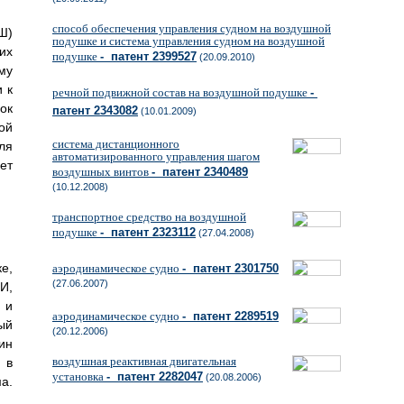
способ обеспечения управления судном на воздушной
Ш)
подушке и система управления судном на воздушной
их
подушке
- патент 2399527
(20.09.2010)
му
 к
речной подвижной состав на воздушной подушке
-
ок
патент 2343082
(10.01.2009)
ой
система дистанционного
ля
автоматизированного управления шагом
ет
воздушных винтов
- патент 2340489
(10.12.2008)
транспортное средство на воздушной
подушке
- патент 2323112
(27.04.2008)
е,
аэродинамическое судно
- патент 2301750
(27.06.2007)
И,
 и
аэродинамическое судно
- патент 2289519
ый
(20.12.2006)
ин
воздушная реактивная двигательная
 в
установка
- патент 2282047
(20.08.2006)
а.