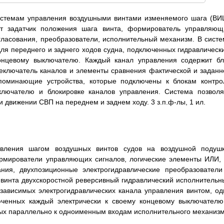
 системам управления воздушными винтами изменяемого шага (ВИ
т задатчик положения шага винта, формирователь управляющ
гласования, преобразователи, исполнительный механизм. В систе
ля переднего и заднего ходов судна, подключенных гидравлически
концевому выключателю. Каждый канал управления содержит бл
реключатель каналов и элементы сравнения фактической и заданн
апоминающие устройства, которые подключены к блокам контро
еключателю и блокировке каналов управления. Система позволя
движении СВП на переднем и заднем ходу. 3 з.п.ф-лы, 1 ил.
авления шагом воздушных винтов судов на воздушной подушк
рмирователи управляющих сигналов, логические элементы ИЛИ, 
ния, двухпозиционные электрогидравлические преобразователи
винта двухскоростной реверсивный гидравлический исполнительн
зависимых электрогидравлических канала управления винтом, од
люченных каждый электрически к своему концевому выключателю
ых параллельно к одноименным входам исполнительного механизм