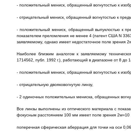
- положительный мениск, обращенный вогнутостью к изоб
- отрицательный мениск, обращенный вогнутостью к предм
- положительный мениск, обращенный выпуклостью к пре
показателем преломления не менее 4 (патент США N 336396
заявляемому, однако имеет недостаточное поле зрения 2w
Наиболее близким аналогом к заявляемому техническо
1714562, публ. 1992 г.), работающий в диапазоне от 8 до
- положительный мениск, обращенный вогнутостью к изоб
- отрицательную двояковогнутую линзу,
- 2 одиночных положительных мениска, обращенных вогну
Все линзы выполнены из оптического материала с показ
фокусным расстоянием 100 мм имеет поле зрения 2w=10 г
поперечная сферическая аберрация для точки на оси 0,0