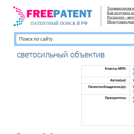
Терминология и
Как получить п
Роспатент - ме
Международная
В РФ
ПАТЕНТНЫЙ ПОИСК
светосильный объектив
Классы МПК:
Автор(ы):
Патентообладатель(и):
Приоритеты: