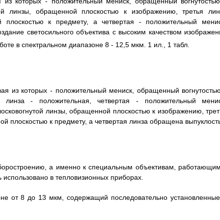
я из которых - положительный мениск, обращенный вогнутостью
ой линзы, обращенной плоскостью к изображению, третья лин
 плоскостью к предмету, а четвертая - положительный менис
здание светосильного объектива с высоким качеством изображен
боте в спектральном диапазоне 8 - 12,5 мкм. 1 ил., 1 табл.
ая из которых - положительный мениск, обращенный вогнутостью
я линза - положительная, четвертая - положительный менис
лосковогнутой линзы, обращенной плоскостью к изображению, трет
ой плоскостью к предмету, а четвертая линза обращена выпуклост
иборостроению, а именно к специальным объективам, работающим
ь использовано в тепловизионных приборах.
оне от 8 до 13 мкм, содержащий последовательно установленные