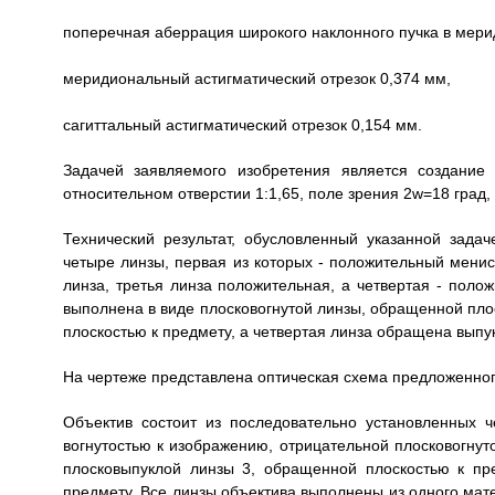
поперечная аберрация широкого наклонного пучка в мери
меридиональный астигматический отрезок 0,374 мм,
сагиттальный астигматический отрезок 0,154 мм.
Задачей заявляемого изобретения является создание
относительном отверстии 1:1,65, поле зрения 2w=18 град, 
Технический результат, обусловленный указанной задач
четыре линзы, первая из которых - положительный менис
линза, третья линза положительная, а четвертая - полож
выполнена в виде плосковогнутой линзы, обращенной пло
плоскостью к предмету, а четвертая линза обращена выпу
На чертеже представлена оптическая схема предложенног
Объектив состоит из последовательно установленных 
вогнутостью к изображению, отрицательной плосковогну
плосковыпуклой линзы 3, обращенной плоскостью к пр
предмету. Все линзы объектива выполнены из одного мат