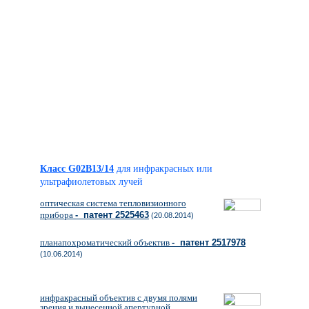
Класс G02B13/14
для инфракрасных или
ультрафиолетовых лучей
оптическая система тепловизионного
прибора
- патент 2525463
(20.08.2014)
планапохроматический объектив
- патент 2517978
(10.06.2014)
инфракрасный объектив с двумя полями
зрения и вынесенной апертурной