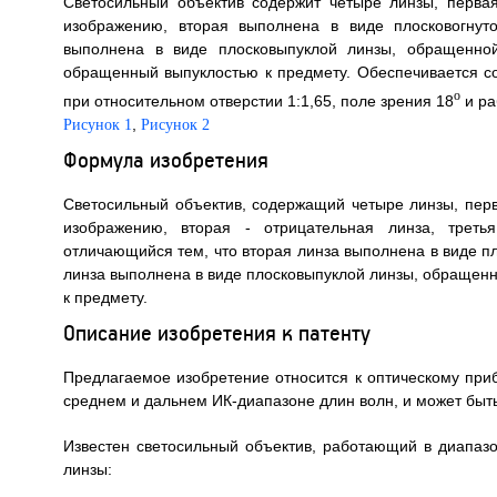
Светосильный объектив содержит четыре линзы, перва
изображению, вторая выполнена в виде плосковогнут
выполнена в виде плосковыпуклой линзы, обращенной
обращенный выпуклостью к предмету. Обеспечивается со
o
при относительном отверстии 1:1,65, поле зрения 18
и ра
,
Рисунок 1
Рисунок 2
Формула изобретения
Светосильный объектив, содержащий четыре линзы, перв
изображению, вторая - отрицательная линза, треть
отличающийся тем, что вторая линза выполнена в виде п
линза выполнена в виде плосковыпуклой линзы, обращенн
к предмету.
Описание изобретения к патенту
Предлагаемое изобретение относится к оптическому пр
среднем и дальнем ИК-диапазоне длин волн, и может быт
Известен светосильный объектив, работающий в диапаз
линзы: