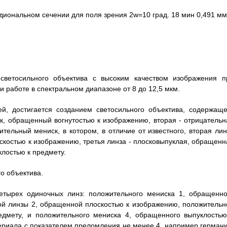
диональном сечении для поля зрения 2w=10 град. 18 мин 0,491 мм
 светосильного объектива с высоким качеством изображения п
и работе в спектральном диапазоне от 8 до 12,5 мкм.
ей, достигается созданием светосильного объектива, содержаще
к, обращенный вогнутостью к изображению, вторая - отрицательн
ительный мениск, в котором, в отличие от известного, вторая лин
скостью к изображению, третья линза - плосковыпуклая, обращенн
клостью к предмету.
о объектива.
четырех одиночных линз: положительного мениска 1, обращенно
той линзы 2, обращенной плоскостью к изображению, положительн
едмету, и положительного мениска 4, обращенного выпуклостью
ериала с показателем преломления не менее 4, например германи