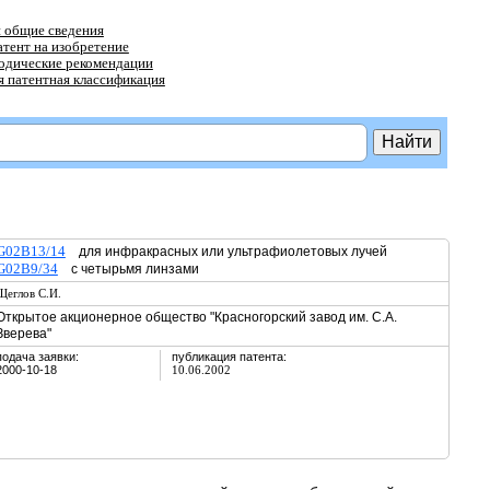
 общие сведения
атент на изобретение
тодические рекомендации
 патентная классификация
G02B13/14
для инфракрасных или ультрафиолетовых лучей
G02B9/34
с четырьмя линзами
Щеглов С.И.
Открытое акционерное общество "Красногорский завод им. С.А.
Зверева"
подача заявки:
публикация патента:
2000-10-18
10.06.2002