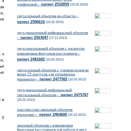
 к
диафрагмой
- патент 2510059
(20.03.2014)
за
к,
светосильный объектив ик-области
-
ия
патент 2506616
(10.02.2014)
двухдиапазонный инфракрасный объектив
- патент 2503047
(27.12.2013)
двухспектральный объектив с дискретно
изменяемым фокусным расстоянием
-
 к
патент 2481602
к,
(10.05.2013)
ья
светосильный объектив с угловым полем не
ью
менее 25 градусов для тепловизора
(варианты)
- патент 2477502
(10.03.2013)
двухдиапазонный инфракрасный
светосильный объектив
- патент 2475787
 в
(20.02.2013)
пластмассово-линзовый объектив
апохромат
- патент 2464600
(20.10.2012)
 3
линзовый объектив с изменяемым
фокусным расстоянием для работы в двух