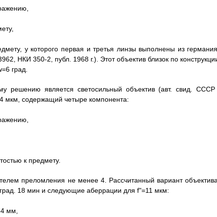
ражению,
ету,
дмету, у которого первая и третья линзы выполнены из германия
2, НКИ 350-2, публ. 1968 г.). Этот объектив близок по конструкци
=6 град.
му решению является светосильный объектив (авт. свид. СССР
 14 мкм, содержащий четыре компонента:
ражению,
тостью к предмету.
ателем преломления не менее 4. Рассчитанный вариант объектива
рад. 18 мин и следующие аберрации для f"=11 мкм:
64 мм,