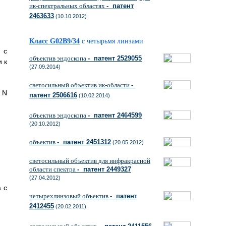
ик-спектральных областях
- патент
2463633
(10.10.2012)
Класс G02B9/34
с четырьмя линзами
 с
объектив эндоскопа
- патент 2529055
и к
(27.09.2014)
светосильный объектив ик-области
-
 N
патент 2506616
(10.02.2014)
объектив эндоскопа
- патент 2464599
(20.10.2012)
объектив
- патент 2451312
(20.05.2012)
светосильный объектив для инфракрасной
области спектра
- патент 2449327
(27.04.2012)
 с
четырехлинзовый объектив
- патент
2412455
(20.02.2011)