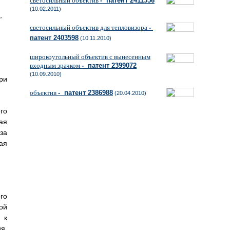
светосильный объектив
- патент 2411556
(10.02.2011)
,
светосильный объектив для тепловизора
-
патент 2403598
(10.11.2010)
широкоугольный объектив с вынесенным
входным зрачком
- патент 2399072
(10.09.2010)
ри
объектив
- патент 2386988
(20.04.2010)
го
ая
за
ая
го
ой
 к
я,