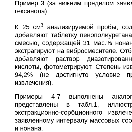
Пример 3 (за нижним пределом заяв
гексанола).
3
К 25 см
анализируемой пробы, сод
добавляют таблетку пенополиуретана
смесью, содержащей 31 мас.% нонан
экстрагируют на вибросмесителе. От
добавляют раствор диазотирован
кислоты, фотометрируют. Степень из
94,2% (не достигнуто условие пр
извлечения).
Примеры 4-7 выполнены аналог
представлены в табл.1, иллюстр
экстракционно-сорбционного извле
заявленному интервалу массовых соо
и нонана.