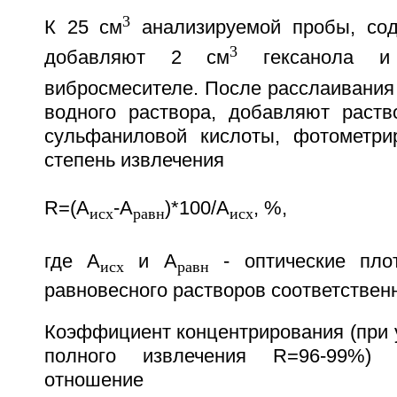
3
К 25 см
анализируемой пробы, сод
3
добавляют 2 см
гексанола и 
вибросмесителе. После расслаивания
водного раствора, добавляют раств
сульфаниловой кислоты, фотометри
степень извлечения
R=(А
-А
)*100/А
, %,
исх
равн
исх
где А
и А
- оптические плот
исх
равн
равновесного растворов соответствен
Коэффициент концентрирования (при 
полного извлечения R=96-99%) 
отношение