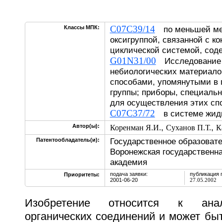
C07C39/14
Классы МПК:
по меньшей мер
оксигруппой, связанной с к
циклической системой, сод
G01N31/00
Исследование 
небиологических материал
способами, упомянутыми в 
группы; приборы, специаль
для осуществления этих сп
C07C37/72
в системе жидк
,
,
Автор(ы):
Коренман Я.И.
Суханов П.Т.
К
Государственное образоват
Патентообладатель(и):
Воронежская государственна
академия
подача заявки:
публикация 
Приоритеты:
2001-06-20
27.05.2002
Изобретение относится к анал
органических соединений и может бы