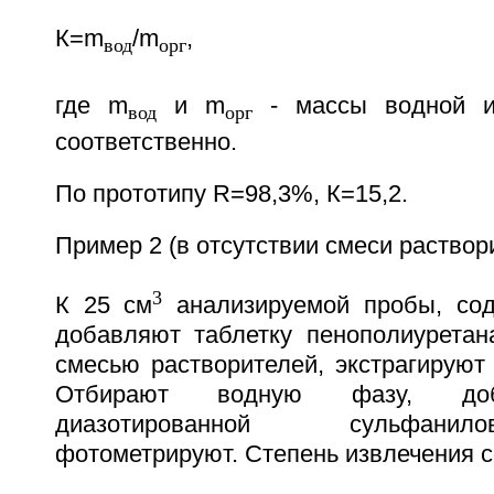
К=m
/m
,
вод
орг
где m
и m
- массы водной и
вод
орг
соответственно.
По прототипу R=98,3%, К=15,2.
Пример 2 (в отсутствии смеси раствор
3
К 25 см
анализируемой пробы, сод
добавляют таблетку пенополиуретан
смесью растворителей, экстрагируют
Отбирают водную фазу, доб
диазотированной сульфани
фотометрируют. Степень извлечения с