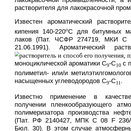
растворителя для лакокрасочной про
Известен ароматический растворит
o
кипения 140-220
С для битумных ма
лаков (Пат. ЧСФР 274719, МКИ С 0
21.06.1991). Ароматический раст
моноциклической ароматики С
-С
с 
9
10
полиметил- или/и метилэтилгомолого
насыщенных углеводородов С
-С
.
9
11
Известно применение в качеств
получении пленкообразующего атмо
полимеризатора производства нефт
(Пат. РФ 2140427, МПК С 08 F 236/0
Бюл. 30). В этом случае атмосферн