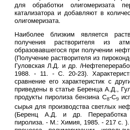
для обработки олигомеризата пе
катализатора и добавляют в количес
олигомеризата.
Наиболее близким является раст
получения растворителя из атмо
образовавшегося при получении неф
(Получение растворителя из пироконде
Гуловская Л.Д. и др. /Нефтеперерабо
1988. - 11. - С. 20-23). Характерис
сравнение его характеристик с друг
приведены в статье Беренца А.Д., Гу
продукты пиролиза бензина C
-C
исп
8
9
сырья для производства светлых не
(Беренц А.Д. и др. Переработка
пиролиза. - М.: Химия, 1985. - 217 с.