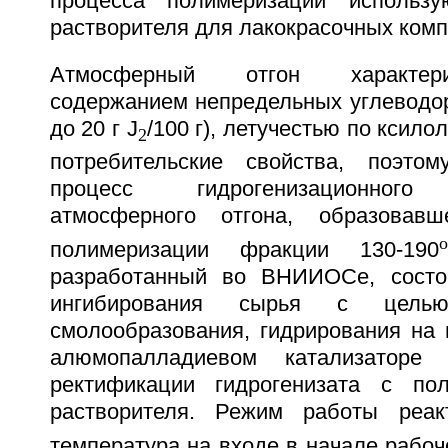
процесса полимеризации использ
растворителя для лакокрасочных комп
Атмосферный отгон характер
содержанием непредельных углеводор
до 20 г J
/100 г), летучестью по ксилол
2
потребительские свойства, поэто
процесс гидрогенизационного 
атмосферного отгона, образовав
полимеризации фракции 130-190
разработанный во ВНИИОСе, состои
ингибирования сырья с целью
смолообразования, гидрирования на 
алюмопалладиевом катализаторе 
ректификации гидрогенизата с пол
растворителя. Режим работы реакт
температура на входе в начале рабоч