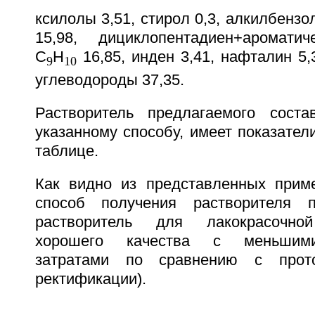
ксилолы 3,51, стирол 0,3, алкилбензо
15,98, дициклопентадиен+ароматич
С
Н
16,85, инден 3,41, нафталин 5,
9
10
углеводороды 37,35.
Растворитель предлагаемого соста
указанному способу, имеет показател
таблице.
Как видно из представленных прим
способ получения растворителя п
растворитель для лакокрасочно
хорошего качества с меньшими
затратами по сравнению с прото
ректификации).