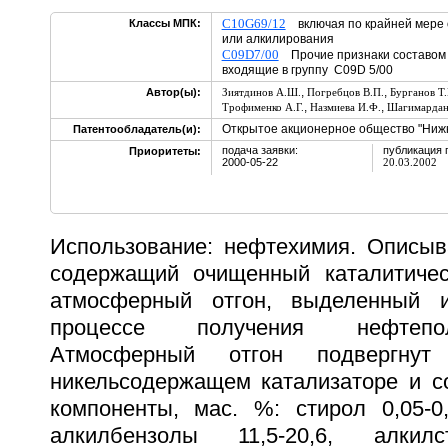
C10G69/12
Классы МПК:
включая по крайней мере 
или алкилирования
C09D7/00
Прочие признаки составом 
входящие в группу C09D 5/00
,
,
Автор(ы):
Зиятдинов А.Ш.
Погребцов В.П.
Бурганов Т.
,
,
Трофименко А.Г.
Назмиева И.Ф.
Шагимардано
Открытое акционерное общество "Ниж
Патентообладатель(и):
подача заявки:
публикация 
Приоритеты:
2000-05-22
20.03.2002
Использование: нефтехимия. Описыва
содержащий очищенный каталитичес
атмосферный отгон, выделенный 
процессе получения нефтепо
Атмосферный отгон подвергнут
никельсодержащем катализаторе и 
компоненты, мас. %: стирол 0,05-0,
алкилбензолы 11,5-20,6, алкилс