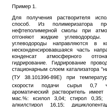
Пример 1.
Для получения растворителя исп
способ. Из полимеризатора пр
нефтеполимерной смолы при атмо
отгоняют жидкие углеводороды. 
углеводороды направляются в ко
несконденсировавшаяся часть напр
конденсат атмосферного отго
гидрирование. Гидрирование прово
стационарным слоем катализатора "ни
(ТУ 38.101396-89Е) при температу
скорости подачи сырья 0,7 ч
ароматический растворитель имеет
мас.%: ксилол 3,04; стирол 0,35; 
алкилстирол 16,15; дициклопентад