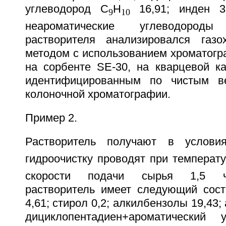
углеводород С
Н
16,91; инден 3,
9
10
неароматические углеводород
растворителя анализировался газо
методом с использованием хроматогр
на сорбенте SE-30, на кварцевой ка
идентифицированным по чистым в
колоночной хроматографии.
Пример 2.
Растворитель получают в услови
гидроочистку проводят при температ
скорости подачи сырья 1,5 ч
растворитель имеет следующий сост
4,61; стирол 0,2; алкилбензолы 19,43;
дициклопентадиен+ароматический