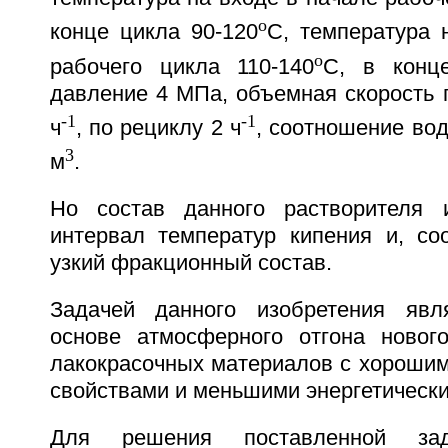
o
конце цикла 90-120
С, температура 
o
рабочего цикла 110-140
С, в конц
давление 4 МПа, объемная скорость 
-1
-1
ч
, по рециклу 2 ч
, соотношение во
3
м
.
Но состав данного растворителя 
интервал температур кипения и, соо
узкий фракционный состав.
Задачей данного изобретения явл
основе атмосферного отгона новог
лакокрасочных материалов с хорошим
свойствами и меньшими энергетически
Для решения поставленной зад