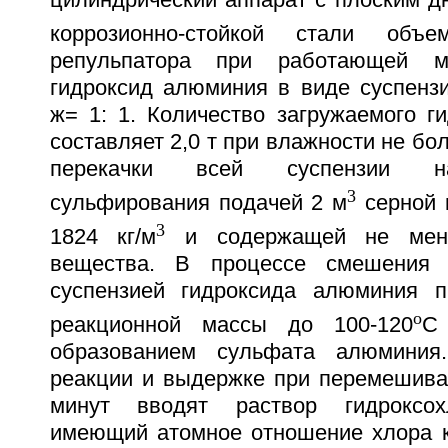
коррозионно-стойкой стали об
репульпатора при работающей м
гидроксид алюминия в виде суспензи
ж= 1: 1. Количество загружаемого г
составляет 2,0 т при влажности не бо
перекачки всей суспензии н
3
сульфирования подачей 2 м
серной 
3
1824 кг/м
и содержащей не мене
вещества. В процессе смешения 
суспензией гидроксида алюминия п
o
реакционной массы до 100-120
С
образованием сульфата алюминия
реакции и выдержке при перемешиван
минут вводят раствор гидроксох
имеющий атомное отношение хлора 