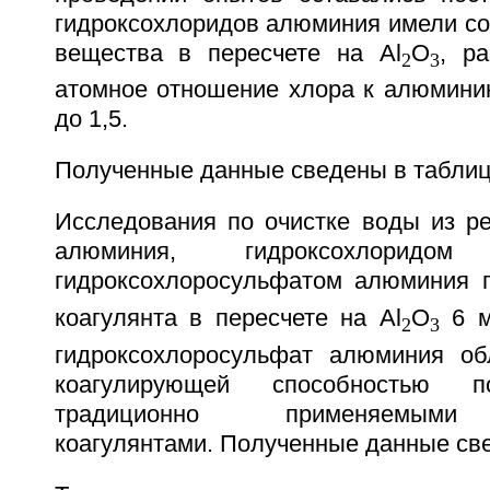
гидроксохлоридов алюминия имели со
вещества в пересчете на Аl
О
, р
2
3
атомное отношение хлора к алюминию
до 1,5.
Полученные данные сведены в таблиц
Исследования по очистке воды из р
алюминия, гидроксохлорид
гидроксохлоросульфатом алюминия 
коагулянта в пересчете на Аl
О
6 м
2
3
гидроксохлоросульфат алюминия об
коагулирующей способностью
традиционно применяемыми
коагулянтами. Полученные данные све