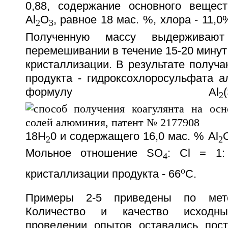
0,88, содержание основного вещес
Аl
О
, равное 18 мас. %, хлора - 11,0
2
3
Полученную массу выдерживают
перемешивании в течение 15-20 минут
кристаллизации. В результате получаю
продукта - гидроксохлоросульфата 
формулу Аl
2
18Н
0 и содержащего 16,0 мас. % Аl
2
2
Мольное отношение SO
: Cl = 1:
4
o
кристаллизации продукта - 66
С.
Примеры 2-5 приведены по мет
Количество и качество исходн
проведении опытов оставались пос