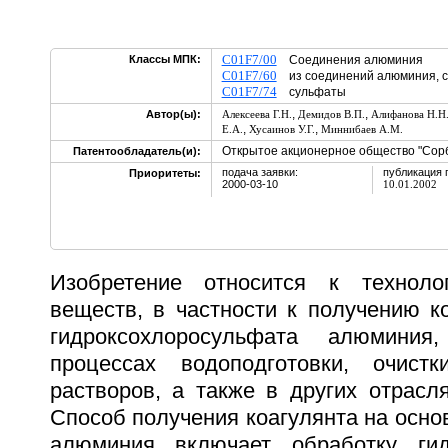
C01F7/00
Классы МПК:
Соединения алюминия
C01F7/60
из соединений алюминия, 
C01F7/74
сульфаты
,
,
Автор(ы):
Алексеева Г.Н.
Демидов В.П.
Алифанова Н.Н
,
,
Е.А.
Хусаинов У.Г.
Миннибаев А.М.
Открытое акционерное общество "Сор
Патентообладатель(и):
подача заявки:
публикация 
Приоритеты:
2000-03-10
10.01.2002
Изобретение относится к технолог
веществ, в частности к получению к
гидроксохлоросульфата алюминия
процессах водоподготовки, очис
растворов, а также в других отрасл
Способ получения коагулянта на осн
алюминия включает обработку ги