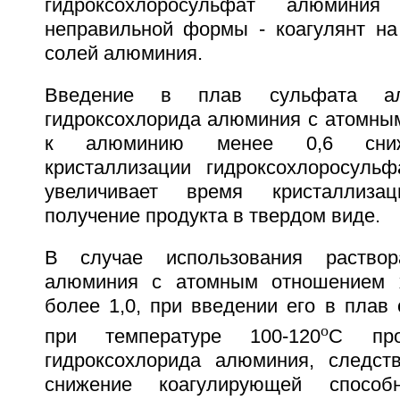
гидроксохлоросульфат алюмини
неправильной формы - коагулянт н
солей алюминия.
Введение в плав сульфата ал
гидроксохлорида алюминия с атомны
к алюминию менее 0,6 снижа
кристаллизации гидроксохлоросуль
увеличивает время кристаллиза
получение продукта в твердом виде.
В случае использования раствор
алюминия с атомным отношением 
более 1,0, при введении его в плав
o
при температуре 100-120
С про
гидроксохлорида алюминия, следст
снижение коагулирующей способн