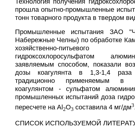
Технология получения гидроксохлор
прошла опытно-промышленные испыта
тонн товарного продукта в твердом ви
Промышленные испытания ЗАО "Че
Набережные Челны) по обработке Кам
хозяйственно-питьевог
гидроксохлоросульфатом алюми
заявляемым способом, показали во
дозы коагулянта в 1,3-1,4 раз
традиционно применяемым в 
коагулянтом - сульфатом алюмини
промышленных испытаний доза гидро
3
пересчете на Аl
О
составила 4 мг/дм
2
3
СПИСОК ИСПОЛЬЗУЕМОЙ ЛИТЕРАТ