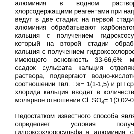
алюминия в водном раство
хлорсодержащими реагентами при нагр
ведут в две стадии: на первой стад
алюминия обрабатывают карбонато
кальция с получением гидроксос
который на второй стадии обраб
кальция с получением гидроксохлоро
имеющего основность 33-66,6% м
осадок сульфата кальция отделя
раствора, подвергают водно-кисло
соотношении Твл. : ж= 1(1-1,5) и рН с
хлорида кальция вводят в количест
молярное отношение Cl: SO
= 1(0,02-0
4
Недостатком известного способа явля
определяет условия получ
гидроксохлоросульфата алюминия с