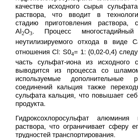
качестве исходного сырья сульфат
раствора, что вводит в технолог
стадию приготовления раствора, 
Аl
O
. Процесс многостадийный
2
3
неутилизируемого отхода в виде 
отношения Cl: S0
= 1: (0,02-0,4) след
4
часть сульфат-иона из исходного 
выводится из процесса со шламо
используемые дополнительные 
соединений кальция также перехо
сульфата кальция, что повышает себ
продукта.
Гидроксохлоросульфат алюминия
раствора, что ограничивает сферу е
трудностей транспортирования.