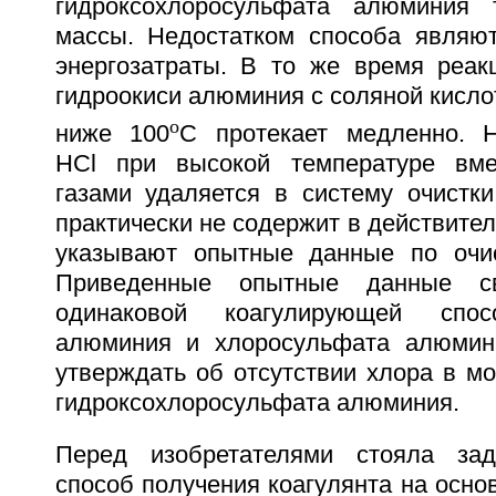
гидроксохлоросульфата алюминия т
массы. Недостатком способа являю
энергозатраты. В то же время реак
гидроокиси алюминия с соляной кисло
o
ниже 100
С протекает медленно. Н
НСl при высокой температуре вм
газами удаляется в систему очистки
практически не содержит в действител
указывают опытные данные по очис
Приведенные опытные данные св
одинаковой коагулирующей спос
алюминия и хлоросульфата алюмини
утверждать об отсутствии хлора в м
гидроксохлоросульфата алюминия.
Перед изобретателями стояла зад
способ получения коагулянта на осн