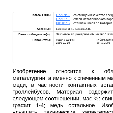
C22C9/08
Классы МПК:
со свинцом в качестве след
C22C1/05
смеси металлического поро
H01H1/02
отличающиеся по матери
,
Автор(ы):
Гаврилов И.В.
Вавилов А.Н.
Закрытое акционерное общество "Техп
Патентообладатель(и):
подача заявки:
публикация 
Приоритеты:
1999-11-15
10.10.2001
Изобретение относится к обл
металлургии, а именно к спеченным м
меди, в частности контактных вста
троллейбусов. Материал содержи
следующем соотношении, мас.%: свине
графит 1-4; медь остальное. Изоб
улучшить технические характерис