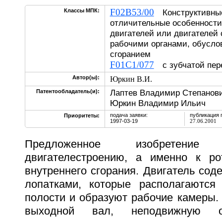
F02B53/00
Классы МПК:
Конструктивные
отличительные особенности
двигателей или двигателей
рабочими органами, обусло
сгоранием
F01C1/077
с зубчатой пер
Автор(ы):
Юркин В.И.
Лаптев Владимир Степанови
Патентообладатель(и):
Юркин Владимир Ильич
подача заявки:
публикация 
Приоритеты:
1997-03-19
27.06.2001
Предложенное изобретени
двигателестроению, а именно к ро
внутреннего сгорания. Двигатель сод
лопатками, которые располагаются
полости и образуют рабочие камеры.
выходной вал, неподвижную 