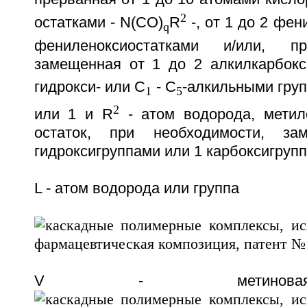
2
остатками - N(CO)
R
-, от 1 до 2 фен
q
фениленоксиостатками и/или, пр
замещенная от 1 до 2 алкилкарбокс
гидрокси- или C
- C
-алкильными груп
1
5
2
или 1 и R
- атом водорода, метил
остаток, при необходимости, 
гидроксигруппами или 1 карбоксигрупп
L - атом водорода или группа
V - метиновая