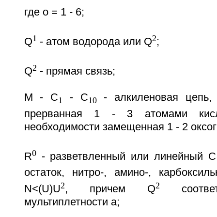
где о = 1 - 6;
1
2
Q
- атом водорода или Q
;
2
Q
- прямая связь;
М - С
- C
- алкиленовая цепь, 
1
10
прерванная 1 - 3 атомами кис
необходимости замещенная 1 - 2 оксо
0
R
- разветвленный или линейный C
остаток, нитро-, амино-, карбоксил
2
2
N<(U
)U
, причем Q
соответ
мультиплетности а;