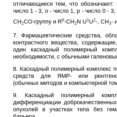
отличающиеся тем, что обозначают: m
число 1 - 3, о - число 1, р - число 0 - 3
0
1
2
CH
CO-группу и R
-CH
N U
U
-, CH
- 
2
2
3
7. Фармацевтические средства, об
контрастного вещества, содержащие
один каскадный полимерный комп
необходимости, с обычными галеновы
8. Каскадный полимерный комплекс п
средств для ЯМР- или рентгенов
(обычных методов и компьютерной то
9. Каскадный полимерный комп
дифференциации доброкачественных
опухолей в участках тела без гем
барьера.