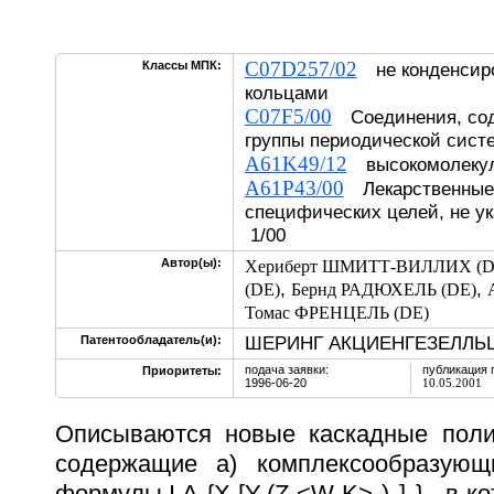
C07D257/02
Классы МПК:
не конденсиро
кольцами
C07F5/00
Соединения, сод
группы периодической сист
A61K49/12
высокомолекул
A61P43/00
Лекарственные 
специфических целей, не ук
1/00
Автор(ы):
Хериберт ШМИТТ-ВИЛЛИХ (D
,
,
(DE)
Бернд РАДЮХЕЛЬ (DE)
Томас ФРЕНЦЕЛЬ (DE)
ШЕРИНГ АКЦИЕНГЕЗЕЛЛЬШ
Патентообладатель(и):
подача заявки:
публикация 
Приоритеты:
1996-06-20
10.05.2001
Описываются новые каскадные поли
содержащие а) комплексообразую