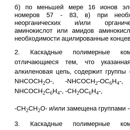
б) по меньшей мере 16 ионов эл
номеров 57 - 83, в) при необх
неорганических и/или органич
аминокислот или амидов аминокисл
необходимости ацилированные конце
2. Каскадные полимерные ко
отличающиеся тем, что указанн
алкиленовая цепь, содержит группы 
NHCOCH
O-, -NHCOCH
-OC
H
-,
2
2
6
4
NHCOCH
C
H
-, -CH
OC
H
-,
2
6
4
2
6
4
-CH
CH
O- и/или замещена группами 
2
2
3. Каскадные полимерные ко