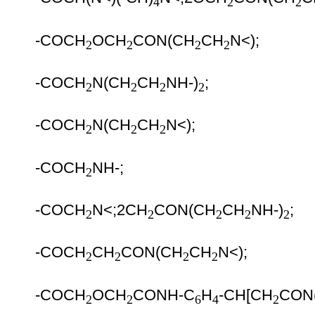
4
2
2
-COCH
OCH
CON(CH
CH
N<)
;
2
2
2
2
-COCH
N(CH
CH
NH-)
;
2
2
2
2
-COCH
N(CH
CH
N<)
;
2
2
2
-COCH
NH-;
2
-COCH
N<;
2CH
CON(CH
CH
NH-)
;
2
2
2
2
2
-COCH
CH
CON(CH
CH
N<)
;
2
2
2
2
-COCH
OCH
CONH-C
H
-CH[CH
CON
2
2
6
4
2