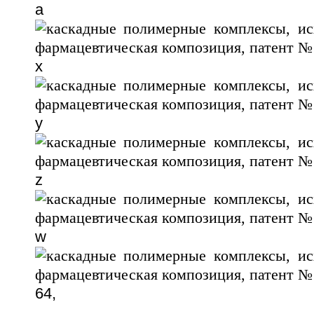
a
x
y
z
w
64,