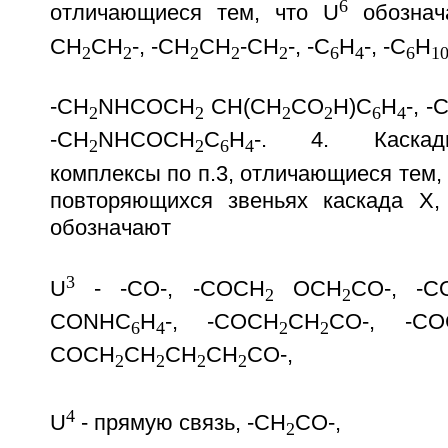
6
отличающиеся тем, что U
обознач
CH
CH
-, -CH
CH
-CH
-, -C
H
-, -C
H
2
2
2
2
2
6
4
6
1
-CH
NHCOCH
CH(CH
CO
H)C
H
-, -
2
2
2
2
6
4
-CH
NHCOCH
C
H
-. 4. Каскад
2
2
6
4
комплексы по п.3, отличающиеся тем,
повторяющихся звеньях каскада X,
обозначают
3
U
- -CO-, -COCH
OCH
CO-, -C
2
2
CONHC
H
-, -COCH
CH
CO-, -CO
6
4
2
2
COCH
CH
CH
CH
CO-,
2
2
2
2
4
U
- прямую связь, -CH
CO-,
2