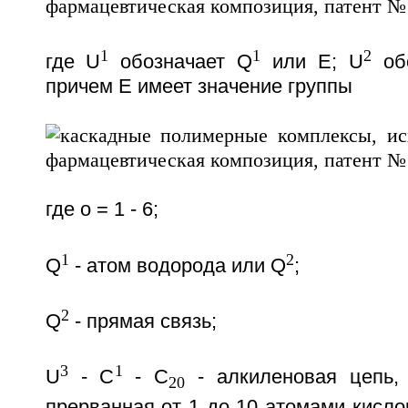
1
1
2
где U
обозначает Q
или Е; U
обо
причем Е имеет значение группы
где о = 1 - 6;
1
2
Q
- атом водорода или Q
;
2
Q
- прямая связь;
3
1
U
- C
- C
- алкиленовая цепь,
20
прерванная от 1 до 10 атомами кислор