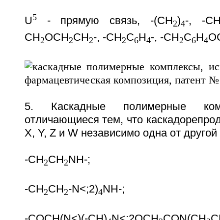
5
U
- прямую связь, -(CH
)
-, -C
2
4
CH
OCH
CH
-, -CH
C
H
-, -CH
C
H
O
2
2
2
2
6
4
2
6
4
5. Каскадные полимерные ко
отличающиеся тем, что каскадорепро
X, Y, Z и W независимо одна от другой
-CH
CH
NH-;
2
2
-CH
CH
-N<;
2)
NH-;
2
2
4
-COCH(N<)(-CH
)
N<;
2OCH
CON(CH
C