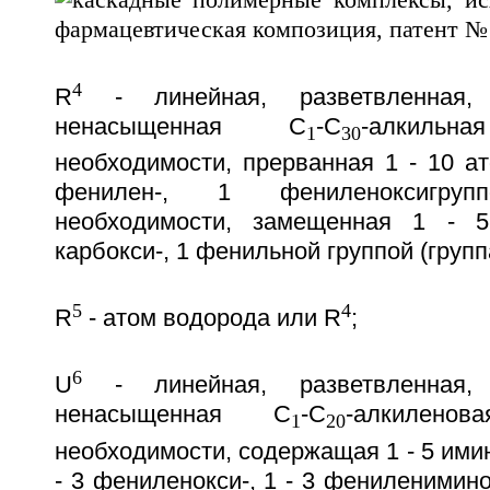
4
R
- линейная, разветвленная,
ненасыщенная C
-C
-алкиль
1
30
необходимости, прерванная 1 - 10 а
фенилен-, 1 фениленоксигру
необходимости, замещенная 1 - 5
карбокси-, 1 фенильной группой (групп
5
4
R
- атом водорода или R
;
6
U
- линейная, разветвленная,
ненасыщенная C
-C
-алкилено
1
20
необходимости, содержащая 1 - 5 имино
- 3 фениленокси-, 1 - 3 фениленимино-