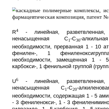
4
R
- линейная, разветвленная,
ненасыщенная C
-C
-алкиль
1
30
необходимости, прерванная 1 - 10 а
фенилен-, 1 фениленоксигруп
необходимости, замещенная 1 - 5
карбокси-, 1 фенильной группой (групп
6
U
- линейная, разветвленная,
ненасыщенная C
-C
-алкилено
1
20
необходимости, содержащая 1 - 5 амин
- 3 фениленокси-, 1 - 3 фениленимино-