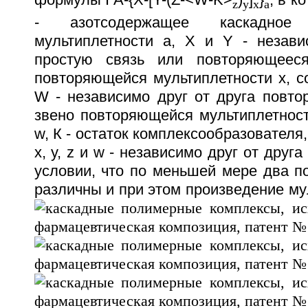
формулы I A-{X-[Y-(Z-<W-K
>
)
]
}
, в к
z
у
x
a
- азотсодержащее каскадное
мультиплетности а, Х и Y - незави
простую связь или повторяющеес
повторяющейся мультиплетности х, со
W - независимо друг от друга повто
звено повторяющейся мультиплетност
w, К - остаток комплексообразователя, 
х, у, z и w - независимо друг от друга
условии, что по меньшей мере два п
различны и при этом произведение му