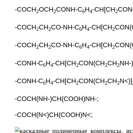
-COCH
OCH
CONH-C
H
-CH[CH
CON
2
2
6
4
2
-COCH
CH
CO-NH-C
H
-CH[CH
CON(
2
2
6
4
2
-COCH
CH
CO-NH-C
H
-CH[CH
CON(
2
2
6
4
2
-CONH-C
H
-CH[CH
CON(CH
CH
NH-
6
4
2
2
2
-CONH-C
H
-CH[CH
CON(CH
CH
N<)
]
6
4
2
2
2
-COCH(NH-)CH(COOH)NH-;
-СOCH(N<)CH(COOH)N<;