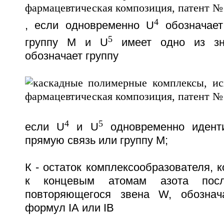
4
, если одновременно U
обозначает
5
группу М и U
имеет одно из зн
обозначает группу
4
5
если U
и U
одновременно идент
прямую связь или группу М;
К - остаток комплексообразователя, 
к концевым атомам азота посл
повторяющегося звена W, обознач
формул IА или IВ