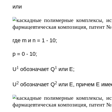
или
где m и n = 1 - 10;
p = 0 - 10;
1
1
U
обозначает Q
или Е;
2
2
U
обозначает Q
или Е, причем Е име