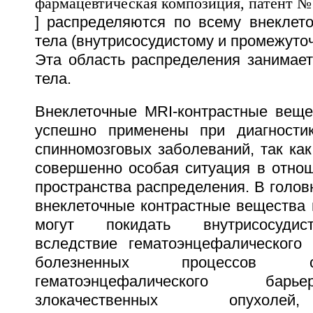
] распределяются по всему внеклето
тела (внутрисосудистому и промежуточ
Эта область распределения занимае
тела.
Внеклеточные MRI-контрастные вещ
успешно применены при диагности
спинномозговых заболеваний, так как
совершенно особая ситуация в отнош
пространства распределения. В голов
внеклеточные контрастные вещества 
могут покидать внутрисосудис
вследствие гематоэнцефалического
болезненных процессов 
гематоэнцефалического барь
злокачественных опухолей