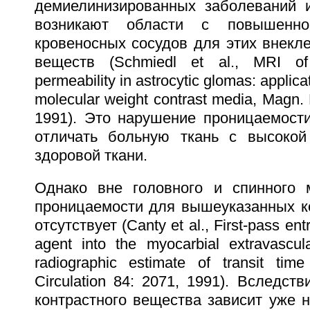
демиелинизированных заболеваний и 
возникают области с повышенно
кровеносных сосудов для этих внекл
веществ (Schmiedl et al., MRI of b
permeability in astrocytic glomas: applica
molecular weight contrast media, Magn.
1991). Это нарушение проницаемости
отличать больную ткань с высокой
здоровой ткани.
Однако вне головного и спинного 
проницаемости для вышеуказанных к
отсутствует (Canty et al., First-pass ent
agent into the myocarbial extravascul
radiographic estimate of transit tim
Circulation 84: 2071, 1991). Вследст
контрастного вещества зависит уже 