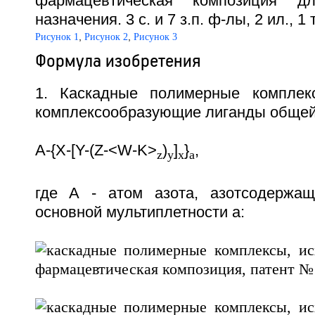
фармацевтическая композиция дл
назначения. 3 с. и 7 з.п. ф-лы, 2 ил., 1 
,
,
Рисунок 1
Рисунок 2
Рисунок 3
Формула изобретения
1. Каскадные полимерные комплек
комплексообразующие лиганды общей
A-{X-[Y-(Z-<W-K
>
)
]
}
,
z
y
x
a
где А - атом азота, азотсодержащ
основной мультиплетности а: