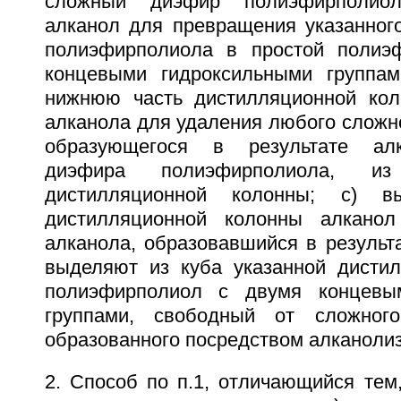
сложный диэфир полиэфирполиол
алканол для превращения указанног
полиэфирполиола в простой полиэ
концевыми гидроксильными группам
нижнюю часть дистилляционной кол
алканола для удаления любого сложн
образующегося в результате алк
диэфира полиэфирполиола, и
дистилляционной колонны; с) 
дистилляционной колонны алкано
алканола, образовавшийся в результа
выделяют из куба указанной дисти
полиэфирполиол с двумя концевы
группами, свободный от сложног
образованного посредством алканолиз
2. Способ по п.1, отличающийся тем