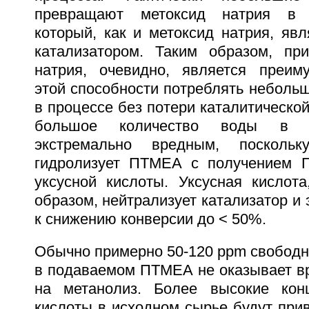
превращают метоксид натрия в г
который, как и метоксид натрия, яв
катализатором. Таким образом, пр
натрия, очевидно, является преим
этой способности потреблять неболь
в процессе без потери каталитической
большое количество воды в с
экстремально вредным, посколь
гидролизует ПТМЕА с получением 
уксусной кислоты. Уксусная кислота
образом, нейтрализует катализатор и 
к снижению конверсии до < 50%.
Обычно примерно 50-120 ppm свободн
в подаваемом ПТМЕА не оказывает вр
на метанолиз. Более высокие конц
кислоты в исходном сырье будут при