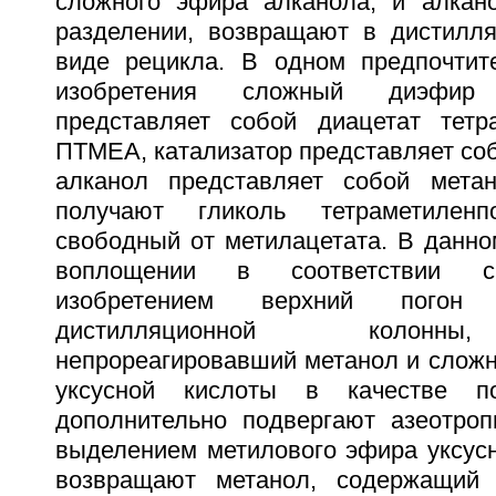
сложного эфира алканола; и алкан
разделении, возвращают в дистилл
виде рецикла. В одном предпочтит
изобретения сложный диэфир 
представляет собой диацетат тетр
ПТМЕА, катализатор представляет соб
алканол представляет собой метан
получают гликоль тетраметиленп
свободный от метилацетата. В данно
воплощении в соответствии с
изобретением верхний погон
дистилляционной колонн
непрореагировавший метанол и слож
уксусной кислоты в качестве по
дополнительно подвергают азеотро
выделением метилового эфира уксусн
возвращают метанол, содержащий