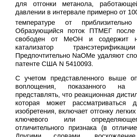
для отгонки метанола, работающ
давлении в интервале примерно от 100
температуре от приблизитель
Образующийся поток ПТМЕГ после 
свободен от MeOH и содержит не
катализатор трансэтерифи
Предпочтительно NaOMe удаляют спо
патенте США N 5410093.
С учетом представленного выше оп
воплощения, показанного на ч
представлять, что реакционная дисти
которая может рассматриваться 
изобретения, включает отгонку легких
ключевого или определяющег
отличительного признака (в отличие
Другими словами, восхожден