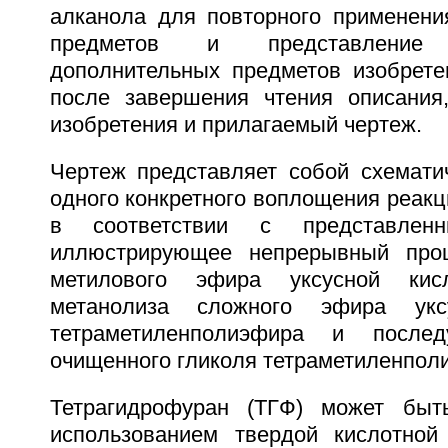
алканола для повторного применени
предметов и представлени
дополнительных предметов изобрете
после завершения чтения описания
изобретения и прилагаемый чертеж.
Чертеж представляет собой схемати
одного конкретного воплощения реак
в соответствии с представленн
иллюстрирующее непрерывный про
метилового эфира уксусной ки
метанолиза сложного эфира ук
тетраметиленполиэфира и после
очищенного гликоля тетраметиленпол
Тетрагидрофуран (ТГФ) может быт
использованием твердой кислотной