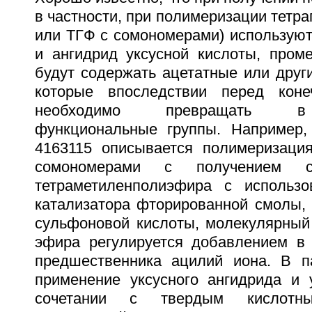
в частности, при полимеризации тетра
или ТГФ с сомономерами) используют
и ангидрид уксусной кислоты, пром
будут содержать ацетатные или друг
которые впоследствии перед кон
необходимо превращать в 
функциональные группы. Например
4163115 описывается полимеризаци
сомономерами с получением с
тетраметиленполиэфира с использо
катализатора фторированной смолы,
сульфоновой кислоты, молекулярный 
эфира регулируется добавлением в
предшественника ацилий иона. В п
применение уксусного ангидрида и 
сочетании с твердым кислотны