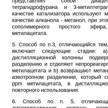
представляет собой диаце
тетрагидрофурана и 3-метилтетр
качестве катализатора используют м
качестве алканола - метанол, при эт
сополимерного простого эфир
метилацетата.
5. Способ по п.3, отличающийся тем
включает следующие стадии: а
дистилляционной колонны подвер
разделению и отделяют непрореагир
метилацетата и b) возвращают метан
азеотропном разделении, который 
ppm метилацетата, в дистилляци
повторного использования.
6. Способ по п. 5, отличающ