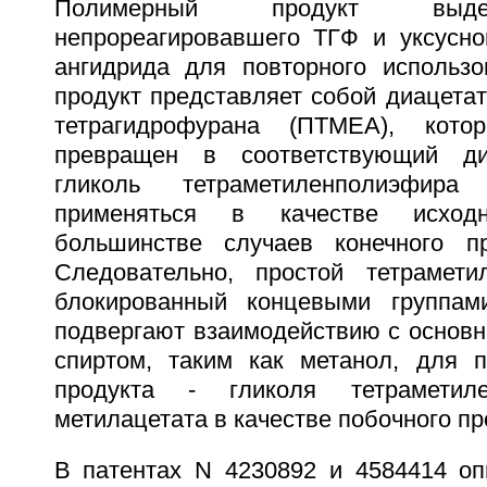
Полимерный продукт выде
непрореагировавшего ТГФ и уксусной
ангидрида для повторного использ
продукт представляет собой диацета
тетрагидрофурана (ПТМЕА), кот
превращен в соответствующий диг
гликоль тетраметиленполиэфир
применяться в качестве исход
большинстве случаев конечного пр
Следовательно, простой тетрамети
блокированный концевыми группам
подвергают взаимодействию с основн
спиртом, таким как метанол, для п
продукта - гликоля тетрамети
метилацетата в качестве побочного пр
В патентах N 4230892 и 4584414 о