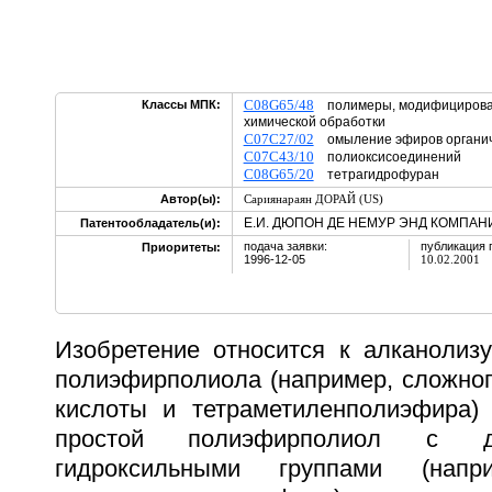
C08G65/48
Классы МПК:
полимеры, модифицирова
химической обработки
C07C27/02
омыление эфиров органи
C07C43/10
полиоксисоединений
C08G65/20
тетрагидрофуран
Автор(ы):
Сариянараян ДОРАЙ (US)
Е.И. ДЮПОН ДЕ НЕМУР ЭНД КОМПАНИ
Патентообладатель(и):
подача заявки:
публикация 
Приоритеты:
1996-12-05
10.02.2001
Изобретение относится к алканолиз
полиэфирполиола (например, сложног
кислоты и тетраметиленполиэфира)
простой полиэфирполиол с д
гидроксильными группами (нап