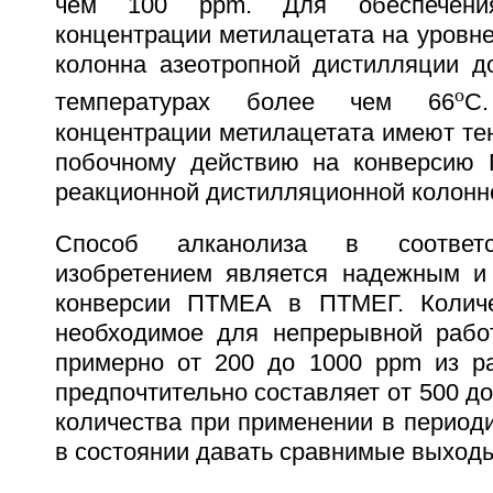
чем 100 ppm. Для обеспечения
концентрации метилацетата на уровн
колонна азеотропной дистилляции д
o
температурах более чем 66
C
концентрации метилацетата имеют те
побочному действию на конверси
реакционной дистилляционной колонн
Способ алканолиза в соотве
изобретением является надежным и
конверсии ПТМЕА в ПТМЕГ. Количес
необходимое для непрерывной рабо
примерно от 200 до 1000 ppm из р
предпочтительно составляет от 500 д
количества при применении в период
в состоянии давать сравнимые выход