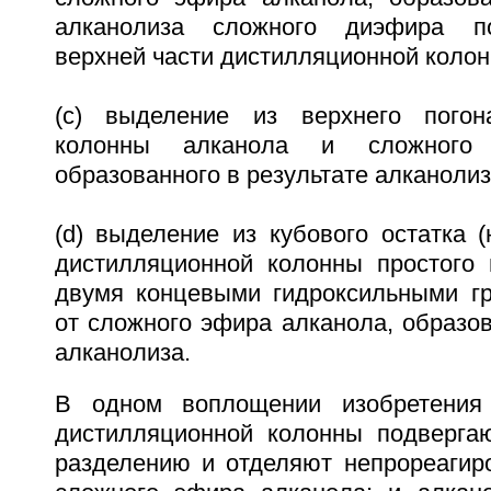
алканолиза сложного диэфира п
верхней части дистилляционной колон
(с) выделение из верхнего погон
колонны алканола и сложного 
образованного в результате алканолиз
(d) выделение из кубового остатка (
дистилляционной колонны простого
двумя концевыми гидроксильными гр
от сложного эфира алканола, образов
алканолиза.
В одном воплощении изобретения
дистилляционной колонны подверга
разделению и отделяют непрореагир