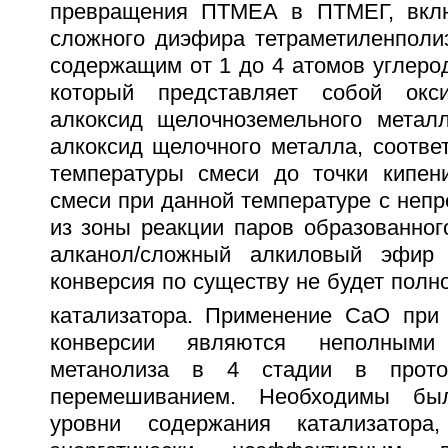
превращения ПТМEА в ПТМЕГ, вкл
сложного диэфира тетраметиленполи
содержащим от 1 до 4 атомов углерод
который представляет собой окс
алкоксид щелочноземельного метал
алкоксид щелочного металла, соотве
температуры смеси до точки кипен
смеси при данной температуре с неп
из зоны реакции паров образованног
алканол/сложный алкиловый эфир
конверсия по существу не будет полно
катализатора. Применение CaO при
конверсии являются неполными
метанолиза в 4 стадии в прото
перемешиванием. Необходимы бы
уровни содержания катализатор