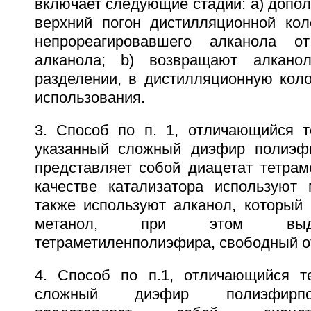
включает следующие стадии: а) допо
верхний погон дистилляционной ко
непрореагировавшего алканола о
алканола; b) возвращают алкано
разделении, в дистилляционную коло
использования.
3. Способ по п. 1, отличающийся т
указанный сложный диэфир полиэфи
представляет собой диацетат тетрам
качестве катализатора используют 
также используют алканол, который 
метанол, при этом выде
тетраметиленполиэфира, свободный о
4. Способ по п.1, отличающийся т
сложный диэфир полиэфирпо