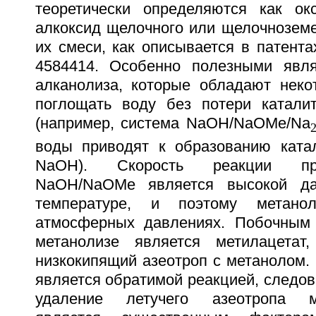
теоретически определяются как ок
алкоксид щелочного или щелочноземе
их смеси, как описывается в патент
4584414. Особенно полезными явля
алканолиза, которые обладают неко
поглощать воду без потери каталит
(например, система NaOH/NaOMe/Na
воды приводят к образованию катал
NaOH). Скорость реакции пр
NaOH/NaOMe является высокой да
температуре, и поэтому метано
атмосферных давлениях. Побочным 
метанолизе является метилацетат,
низкокипящий азеотроп с метанолом.
является обратимой реакцией, следов
удаление летучего азеотропа ме