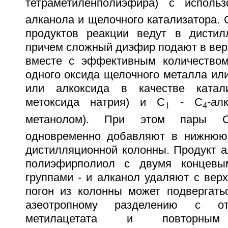
тетраметиленполиэфира) с исполь
алканола и щелочного катализатора. 
продуктов реакции ведут в дистил
причем сложный диэфир подают в вер
вместе с эффективным количество
одного оксида щелочного металла или
или алкоксида в качестве катали
метоксида натрия) и С
- С
-ал
1
4
метанолом). При этом пары 
одновременно добавляют в нижнюю 
дистилляционной колонны. Продукт а
полиэфирполиол с двумя концевы
группами - и алканол удаляют с вер
погон из колонны может подвергать
азеотропному разделению с от
метилацетата и повторным 