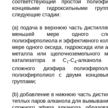
соответствующий простой полиэф
концевыми гидроксильными груп
следующие стадии:
(a) подача в верхнюю часть дистилл
меньшей мере одного сло
полиэфирполиола и эффективного кол
мере одного оксида, гидроксида или 
металла или щелочноземельного м
катализатора и C
-C
-алканола
1
4
сложного диэфира полиэфирпо
полиэфирполиол с двумя концевы
группами;
(b) добавление в нижнюю часть дист
теплых паров алканола для вымывани
сложного эфира алканола, образова