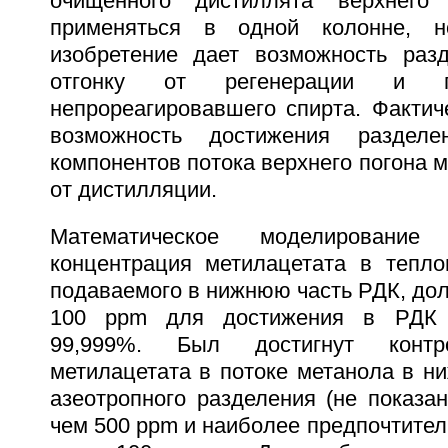
очищенного дистиллята верхнего
применяться в одной колонне, н
изобретение дает возможность раз
отгонку от регенерации и п
непрореагировавшего спирта. Фактич
возможность достижения раздел
компонентов потока верхнего погона 
от дистилляции.
Математическое моделирование
концентрация метилацетата в тепло
подаваемого в нижнюю часть РДК, до
100 ppm для достижения в РДК к
99,999%. Был достигнут контр
метилацетата в потоке метанола в н
азеотропного разделения (не показа
чем 500 ppm и наиболее предпочтител