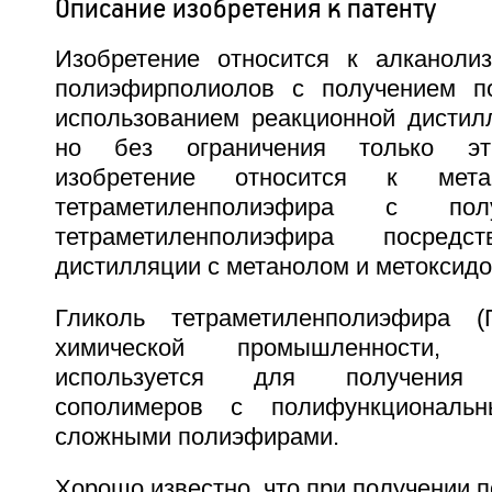
Описание изобретения к патенту
Изобретение относится к алканоли
полиэфирполиолов с получением п
использованием реакционной дистилл
но без ограничения только эт
изобретение относится к мета
тетраметиленполиэфира с пол
тетраметиленполиэфира посредс
дистилляции с метанолом и метоксидо
Гликоль тетраметиленполиэфира 
химической промышленности,
используется для получения с
сополимеров с полифункциональ
сложными полиэфирами.
Хорошо известно, что при получении 