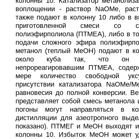
колонны 10. Катализатор метанолиза
воплощении - раствор NaOMe, рас
также подают в колонну 10 либо в в
приготовленной смеси со 
полиэфирполиола (ПТМЕА), либо в точ
подачи сложного эфира полиэфирпо
метанол (теплый MeOH) подают в ко
около куба так, что он с
непрореагировавшим ПТМЕА, соде
мере количество свободной ук
присутствии катализатора NaOMe/
равновесия до полной конверсии. Ве
представляет собой смесь метанола 
погоны могут направляться в ко
дистилляции для азеотропного выде
показано). ПТМЕГ и MeOH выходят и
колонны 10. Избыток MeOH может у