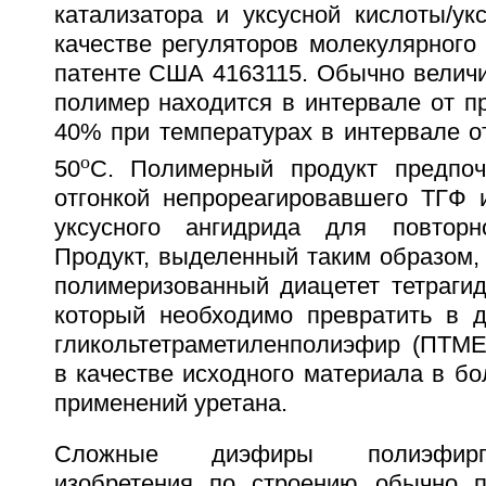
катализатора и уксусной кислоты/ук
качестве регуляторов молекулярного 
патенте США 4163115. Обычно величи
полимер находится в интервале от п
40% при температурах в интервале о
o
50
C. Полимерный продукт предпоч
отгонкой непрореагировавшего ТГФ и
уксусного ангидрида для повторно
Продукт, выделенный таким образом,
полимеризованный диацетет тетраги
который необходимо превратить в ди
гликольтетраметиленполиэфир (ПТМЕ
в качестве исходного материала в б
применений уретана.
Сложные диэфиры полиэфирп
изобретения по строению обычно п