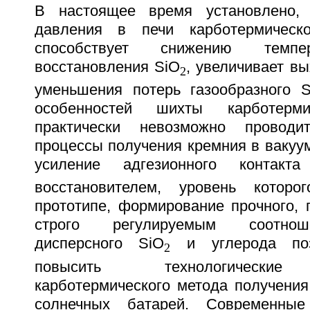
В настоящее время установлено, 
давления в печи карботермическо
способствует снижению темпе
восстановления SiO
, увеличивает вы
2
уменьшения потерь газообразного 
особенностей шихты карботерми
практически невозможно проводит
процессы получения кремния в вакуу
усиление адгезионного контак
восстановителем, уровень которо
прототипе, формирование прочного, 
строго регулируемым соотнош
дисперсного SiO
и углерода поз
2
повысить технологические 
карботермического метода получения 
солнечных батарей. Современные