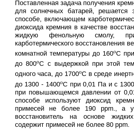
Поставленная задача получения кремни
для солнечных батарей, решается з
способе, включающем карботермичес
диоксида кремния в качестве восста
жидкую фенольную смолу, пр
карботермического восстановления вед
o
комнатной температуры до 160
C при
o
до 800
C с выдержкой при этой тем
o
одного часа, до 1700
C в среде инертн
o
до 1300 - 1400
C при 0,01 Па и с 1300
при повышающемся давлении от 0,0
способе используют диоксид крем
примесей не более 190 ppm., а у
восстановитель на основе жидки
содержит примесей не более 80 ppm.