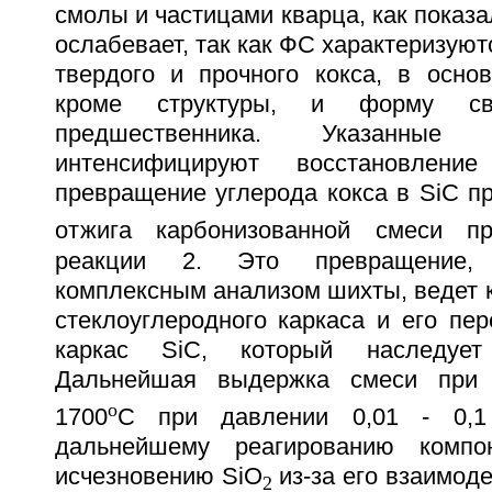
смолы и частицами кварца, как показа
ослабевает, так как ФС характеризую
твердого и прочного кокса, в осно
кроме структуры, и форму сво
предшественника. Указанны
интенсифицируют восстановлени
превращение углерода кокса в SiC п
отжига карбонизованной смеси пр
реакции 2. Это превращение, 
комплексным анализом шихты, ведет 
стеклоуглеродного каркаса и его пе
каркас SiC, который наследует 
Дальнейшая выдержка смеси при 
o
1700
C при давлении 0,01 - 0,
дальнейшему реагированию компо
исчезновению SiO
из-за его взаимод
2