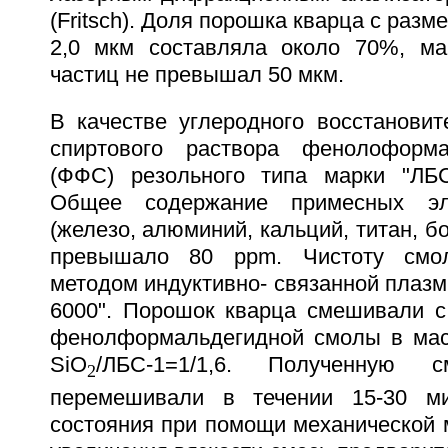
(Fritsch). Доля порошка кварца с разм
2,0 мкм составляла около 70%, ма
частиц не превышал 50 мкм.
В качестве углеродного восстановит
спиртового раствора фенолоформ
(ФФС) резольного типа марки "ЛБС
Общее содержание примесных э
(железо, алюминий, кальций, титан, бо
превышало 80 ppm. Чистоту смол
методом индуктивно- связанной плаз
6000". Порошок кварца смешивали 
фенолформальдегидной смолы в мас
SiO
/ЛБС-1=1/1,6. Полученную с
2
перемешивали в течении 15-30 м
состояния при помощи механической 