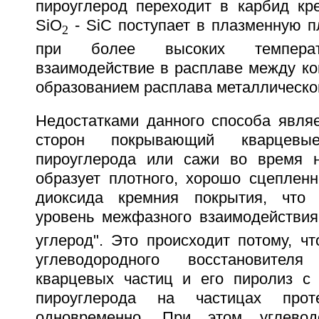
пироуглерод переходит в карбид кр
SiO
- SiC поступает в плазменную п
2
при более высоких температ
взаимодействие в расплаве между ко
образованием расплава металлическо
Недостатками данного способа являе
сторон покрывающий кварцев
пироуглерода или сажи во время н
образует плотного, хорошо сцепленн
диоксида кремния покрытия, что 
уровень межфазного взаимодействия
углерод". Это происходит потому, ч
углеводородного восстановител
кварцевых частиц и его пиролиз с
пироуглерода на частицах проте
одновременно. При этом углевод