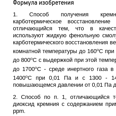
Формула изобретения
1. Способ получения кремн
карботермическое восстановление 
отличающийся тем, что в качест
используют жидкую фенольную смолу
карботермического восстановления вед
o
комнатной температуры до 160
C при 
o
до 800
C с выдержкой при этой темпер
o
до 1700
C - среде инертного газа в
o
1400
C при 0,01 Па и с 1300 - 1
повышающемся давлении от 0,01 Па д
2. Способ по п. 1, отличающийся т
диоксид кремния с содержанием при
ррm.