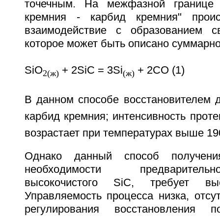
точечным. На межфазной границе 
кремния - карбид кремния" проис
взаимодействие с образованием св
которое может быть описано суммарн
SiO
+ 2SiC = 3Si
+ 2CO (1)
2(ж)
(ж)
В данном способе восстановителем 
карбид кремния; интенсивность проте
возрастает при температурах выше 19
Однако данный способ получени
необходимости предваритель
высокочистого SiC, требует выс
Управляемость процесса низка, отсу
регулирования восстановления 