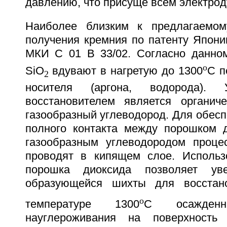
давлению, что присуще всем электро
Наиболее близким к предлагаемом
получения кремния по патенту Япони
МКИ C 01 B 33/02. Согласно данно
o
SiO
вдувают в нагретую до 1300
C п
2
носителя (аргона, водорода). У
восстановителем является органич
газообразный углеводород. Для обес
полного контакта между порошком 
газообразным углеводородом проце
проводят в кипящем слое. Использ
порошка диоксида позволяет уве
образующейся шихты для восстан
o
температуре 1300
C осажден
науглероживания на поверхность