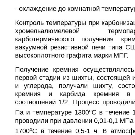
- охлаждение до комнатной температур
Контроль температуры при карбониза
хромельалюмелевой термо
карботермического получения кр
вакуумной резистивной печи типа СШ
высокоплотного графита марки МПГ.
Получение кремния осуществлялось
первой стадии из шихты, состоящей 
и углерода, получали шихту, сост
кремния и карбида кремния в с
соотношении 1/2. Процесс проводили
o
Па и температуре 1300
C в течение 
проводили при давлении 0,01-0,1 МПа 
o
1700
C в течение 0,5-1 ч. В атмосф