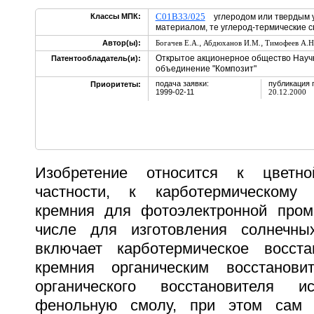
C01B33/025
Классы МПК:
углеродом или твердым 
материалом, те углерод-термические 
,
,
Автор(ы):
Богачев Е.А.
Абдюханов И.М.
Тимофеев А.Н
Открытое акционерное общество Науч
Патентообладатель(и):
объединение "Композит"
подача заявки:
публикация 
Приоритеты:
1999-02-11
20.12.2000
Изобретение относится к цветно
частности, к карботермическому
кремния для фотоэлектронной пром
числе для изготовления солнечны
включает карботермическое восста
кремния органическим восстанови
органического восстановителя и
фенольную смолу, при этом сам 