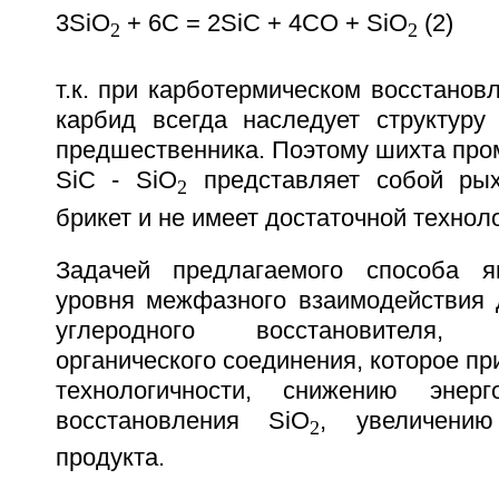
3SiO
+ 6C = 2SiC + 4CO + SiO
(2)
2
2
т.к. при карботермическом восстано
карбид всегда наследует структуру 
предшественника. Поэтому шихта про
SiC - SiO
представляет собой ры
2
брикет и не имеет достаточной технол
Задачей предлагаемого способа я
уровня межфазного взаимодействия 
углеродного восстановителя,
органического соединения, которое п
технологичности, снижению энерг
восстановления SiO
, увеличению
2
продукта.