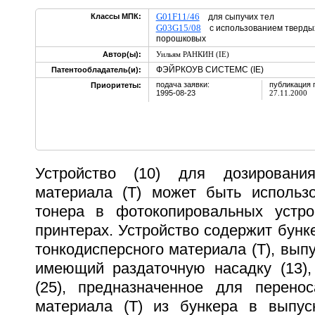
G01F11/46
Классы МПК:
для сыпучих тел
G03G15/08
с использованием твердых
порошковых
Автор(ы):
Уильям РАНКИН (IE)
ФЭЙРКОУВ СИСТЕМС (IE)
Патентообладатель(и):
подача заявки:
публикация 
Приоритеты:
1995-08-23
27.11.2000
Устройство (10) для дозирования
материала (T) может быть использ
тонера в фотокопировальных устро
принтерах. Устройство содержит бунке
тонкодисперсного материала (Т), выпу
имеющий раздаточную насадку (13),
(25), предназначенное для перенос
материала (Т) из бункера в выпуск