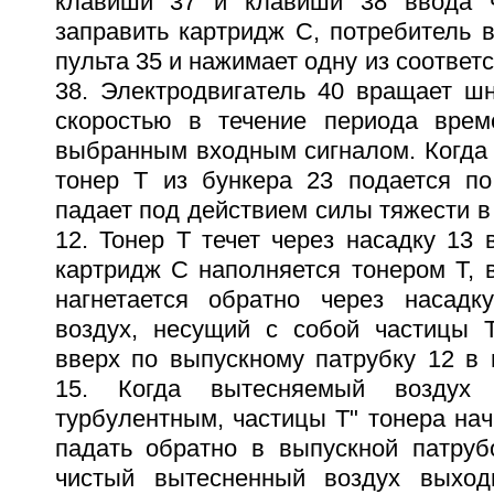
клавиши 37 и клавиши 38 ввода ч
заправить картридж C, потребитель 
пульта 35 и нажимает одну из соответ
38. Электродвигатель 40 вращает шн
скоростью в течение периода врем
выбранным входным сигналом. Когда 
тонер T из бункера 23 подается п
падает под действием силы тяжести в
12. Тонер T течет через насадку 13 
картридж C наполняется тонером T, 
нагнетается обратно через насадк
воздух, несущий с собой частицы T
вверх по выпускному патрубку 12 в 
15. Когда вытесняемый воздух 
турбулентным, частицы T" тонера на
падать обратно в выпускной патруб
чистый вытесненный воздух выход