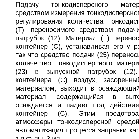
Подачу тонкодисперсного мате
средством измерения тонкодисперсног
регулирования количества тонкодис
(Т), переносимого средством подач
патрубок (12). Материал (Т) перено
контейнер (С), устанавливая его у р
так что средство подачи (25) перенос
количество тонкодисперсного матери
(23) в выпускной патрубок (12)
контейнера (С) воздух, засоренны
материалом, выходит в осаждающий 
материал, содержащийся в выте
осаждается и падает под действи
контейнер (С). Этим предотвра
атмосферы тонкодисперсной средой
автоматизация процесса заправки ка
з.п.ф-лы, 3 ил.