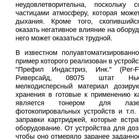
неудовлетворительна, поскольку с
частицами атмосферу, которая може
дыхания. Кроме того, скопивший
оказать негативное влияние на оборуд
него может оказаться трудной.
В известном полуавтоматизированно
пример которого реализован в устрой
"Префил Индастриз, Инк." (Per-Fil 
Риверсайд, 08075 штат Нью
мелкодисперсный материал дозиру
хранения в готовые к применению к
является тонером для лазер
фотокопировальных устройств и т.п.
заправки картриджей, которые встра
оборудование. От устройства для доз
чтобы оно отмеряло заранее заданно