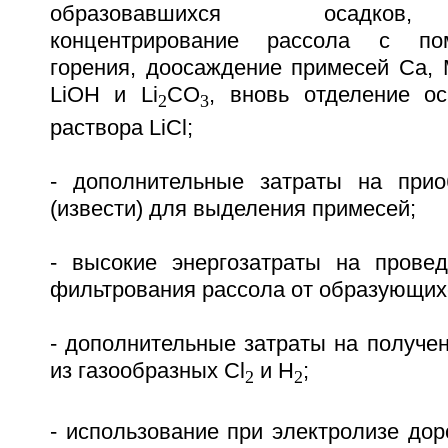
образовавшихся осадков
концентрирование рассола с по
горения, доосаждение примесей Ca,
LiOH и Li
CO
, вновь отделение ос
2
3
раствора LiCl;
- дополнительные затраты на прио
(извести) для выделения примесей;
- высокие энергозатраты на провед
фильтрования рассола от образующих
- дополнительные затраты на получе
из газообразных Cl
и H
;
2
2
- использование при электролизе до