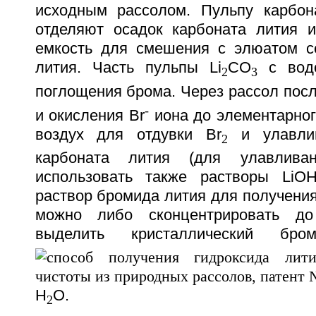
исходным рассолом. Пульпу карбон
отделяют осадок карбоната лития 
емкость для смешения с элюатом с
лития. Часть пульпы Li
CO
с водо
2
3
поглощения брома. Через рассол пос
-
и окисления Br
иона до элементарног
воздух для отдувки Br
и улавлив
2
карбоната лития (для улавлив
использовать также растворы LiOH
раствор бромида лития для получения
можно либо сконцентрировать д
выделить кристаллический бр
H
O.
2