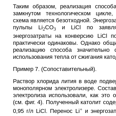
Таким образом, реализация способ
замкнутом технологическом цикле,
схема является безотходной. Энергоз
пульпы Li
CO
и LiCl по заявля
2
3
энергозатраты на конверсию LiCl по
практически одинаковы. Однако общи
реализацию способа значительно 
использования тепла от сжигания като
Пример 7. (Сопоставительный).
Раствор хлорида лития в воде подве
монополярном электролизере. Состав
электролиза использовали, как это 
(см. фиг. 4). Полученный католит соде
+
0,95 г/л LiCl. Перенос Li
и энергоза