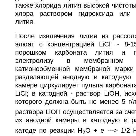
также хлорида лития высокой чистот
хлора раствором гидроксида или 
лития.
После извлечения лития из рассол
элюат с концентрацией LiCl ~ 8-1
порошком карбоната лития и п
электролизу в мембранном э
катионообменной мембраной марки
разделяющей анодную и катодную 
камере циркулирует пульпа карбонат
LiCl; в катодной - раствор LiOH, ис
которого должна быть не менее 5 г/
раствора LiOH осуществляется за сче
из анодной камеры в катодную и р
катоде по реакции H
O + e ---> 1/2 
2