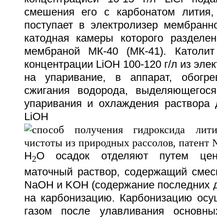
смешения его с карбонатом лития,
поступает в электролизер мембранно
катодная камеры которого разделе
мембраной МК-40 (МК-41). Католит
концентрации LiOH 100-120 г/л из эле
на упаривание, в аппарат, обогр
сжигания водорода, выделяющегося
упаривания и охлаждения раствора 
LiOH
H
O осадок отделяют путем цент
2
маточный раствор, содержащий смесь
NaOH и KOH (содержание последних д
на карбонизацию. Карбонизацию ос
газом после улавливания основны