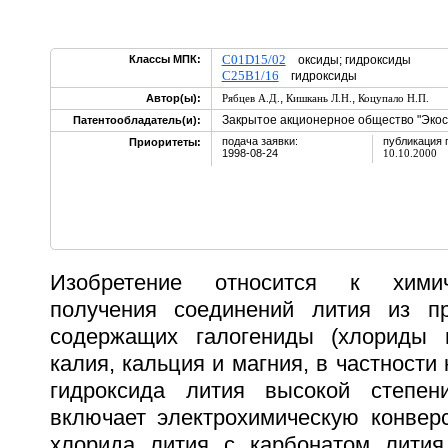
C01D15/02
Классы МПК:
оксиды; гидроксиды
C25B1/16
гидроксиды
,
,
Автор(ы):
Рябцев А.Д.
Кишкань Л.Н.
Коцупало Н.П.
Закрытое акционерное общество "Экос
Патентообладатель(и):
подача заявки:
публикация 
Приоритеты:
1998-08-24
10.10.2000
Изобретение относится к химич
получения соединений лития из пр
содержащих галогениды (хлориды 
калия, кальция и магния, в частности
гидроксида лития высокой степен
включает электрохимическую конвер
хлорида лития с карбонатом лития