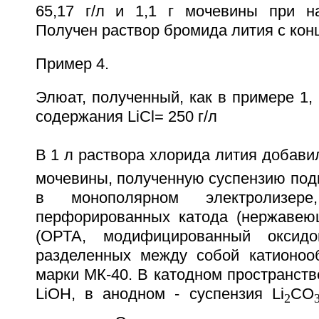
65,17 г/л и 1,1 г мочевины при н
Получен раствор бромида лития с конц
Пример 4.
Элюат, полученный, как в примере 1,
содержания LiCl= 250 г/л
В 1 л раствора хлорида лития добавил
мочевины, полученную суспензию под
в монополярном электролизер
перфорированных катода (нержавею
(ОРТА, модифицированный оксидо
разделенных между собой катионоо
марки МК-40. В катодном пространств
LiOH, в анодном - суспензия Li
CO
2