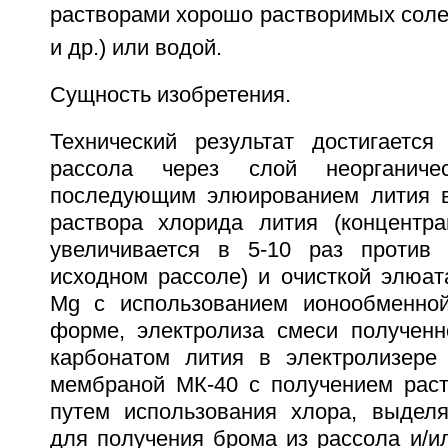
растворами хорошо растворимых солей 
и др.) или водой.
Сущность изобретения.
Технический результат достигается
рассола через слой неорганиче
последующим элюированием лития в
раствора хлорида лития (концентр
увеличивается в 5-10 раз против 
исходном рассоле) и очисткой элюат
Mg с использованием ионообменной
форме, электролиза смеси полученно
карбонатом лития в электролизере
мембраной МК-40 с получением раст
путем использования хлора, выдел
для получения брома из рассола и/и