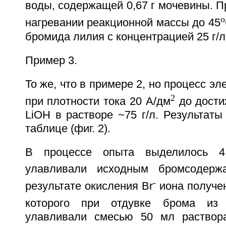
воды, содержащей 0,67 г мочевины. 
o
нагревании реакционной массы до 45
бромида лилия с концентрацией 25 г/л
Пример 3.
То же, что в примере 2, но процесс э
2
при плотности тока 20 А/дм
до дости
LiOH в растворе ~75 г/л. Результат
таблице (фиг. 2).
В процессе опыта выделилось 4
улавливали исходным бромсодерж
-
результате окисления Br
иона получен
которого при отдувке брома из 
улавливали смесью 50 мл раствора