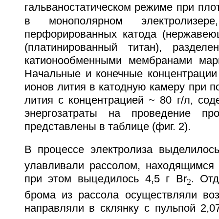
гальваностатическом режиме при плот
в монополярном электролизер
перфорированных катода (нержавею
(платинированный титан), раздел
катионообменными мембранами марк
Начальные и конечные концентрации 
ионов лития в катодную камеру при п
лития с концентрацией ~ 80 г/л, со
энергозатраты на проведение про
представлены в таблице (фиг. 2).
В процессе электролиза выделилось
улавливали рассолом, находящимся 
при этом выцедилось 4,5 г Br
. От
2
брома из рассола осуществляли во
направляли в склянку с пульпой 2,07