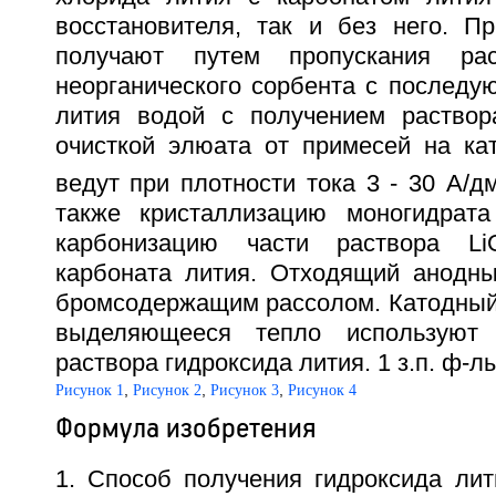
восстановителя, так и без него. П
получают путем пропускания ра
неорганического сорбента с послед
лития водой с получением раствор
очисткой элюата от примесей на кат
ведут при плотности тока 3 - 30 А/д
также кристаллизацию моногидрата
карбонизацию части раствора L
карбоната лития. Отходящий анодн
бромсодержащим рассолом. Катодный 
выделяющееся тепло используют 
раствора гидроксида лития. 1 з.п. ф-лы
,
,
,
Рисунок 1
Рисунок 2
Рисунок 3
Рисунок 4
Формула изобретения
1. Способ получения гидроксида лит