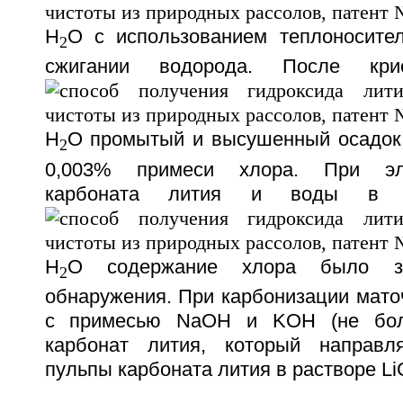
H
O с использованием теплоносител
2
сжигании водорода. После кри
H
O промытый и высушенный осадок
2
0,003% примеси хлора. При эл
карбоната лития и воды в п
H
O содержание хлора было з
2
обнаружения. При карбонизации мато
с примесью NaOH и KOH (не бол
карбонат лития, который направл
пульпы карбоната лития в растворе LiC