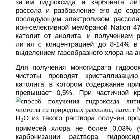
затем гидроксида и карбоната лит
рассола и разбавление его до сод
последующим электролизом рассола
ион-селективной мембраной Nafion 4
католит от анолита, и получением р
лития с концентрацией до 8-14% в
выделением газообразного хлора на а
Для получения моногидрата гидроо
чистоты проводят кристаллизаци
католита, в котором содержание при
превышает 0,5%. При частичной кр
H
O из такого раствора получен пр
2
примесей хлора не более 0,03% (
карбонизации раствора гидрокси