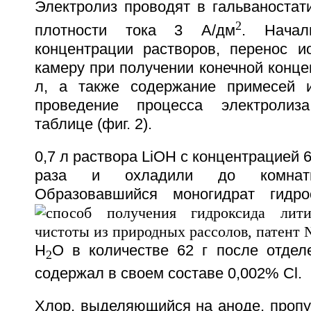
Электролиз проводят в гальваностат
2
плотности тока 3 А/дм
. Начал
концентрации растворов, перенос и
камеру при получении конечной концен
л, а также содержание примесей и
проведение процесса электролиз
таблице (фиг. 2).
0,7 л раствора LiOH с концентрацией 6
раза и охладили до комнатн
Образовавшийся моногидрат гидр
H
O в количестве 62 г после отдел
2
содержал в своем составе 0,002% Cl.
Хлор, выделяющийся на аноде, пропу