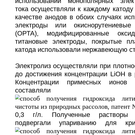
использовании монополярных элек
тока осуществляли к каждому катоду и
качестве анодов в обоих случаях ис
электроды или окиснорутениевые
(ОРТА), модифицированные окси
титановые электроды, покрытые пл
катода использовали нержавеющую ст
Электролиз осуществляли при плотнос
до достижения концентрации LiOH в р
Концентрации примесных ионов
составляли
0,3 г/л. Полученные растворы 
подвергали упариванию для кри