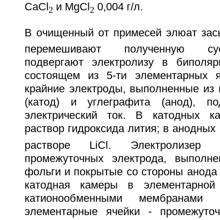
CaCl
и MgCl
0,004 г/л.
2
2
В очищенный от примесей элюат засы
перемешивают полученную су
подвергают электролизу в биполяр
состоящем из 5-ти элементарных я
крайние электроды, выполненные из
(катод) и углеграфита (анод), по
электрический ток. В катодных ка
раствор гидроксида лития; в анодных -
растворе LiCl. Электролизер 
промежуточных электрода, выполне
фольги и покрытые со стороны анода
катодная камеры в элементарной
катионообменными мембранами
элементарные ячейки - промежуточ