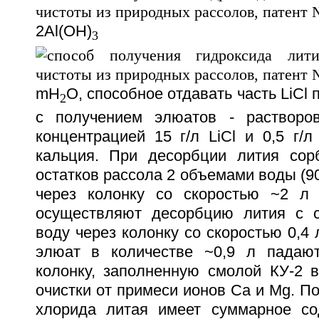
2Al(OH)
3
mH
O, способное отдавать часть LiCl
2
с получением элюатов - растворо
концентрацией 15 г/л LiCl и 0,5 г/
кальция. При десорбции лития сор
остатков рассола 2 объемами воды (90
через колонку со скоростью ~2 л 
осуществляют десорбцию лития с с
воду через колонку со скоростью 0,4 
элюат в количестве ~0,9 л падаю
колонку, заполненную смолой КУ-2 в
очистки от примеси ионов Ca и Mg. По
хлорида литая имеет суммарное со