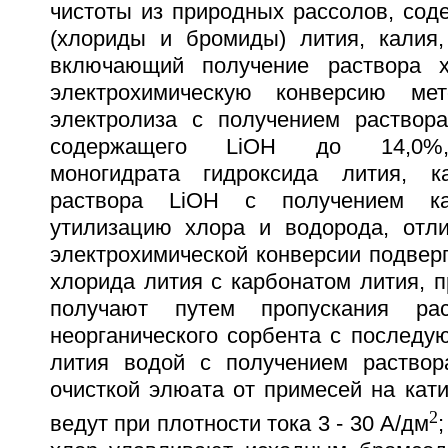
чистоты из природных рассолов, сод
(хлориды и бромиды) лития, калия,
включающий получение раствора х
электрохимическую конверсию ме
электролиза с получением раствора
содержащего LiOH до 14,0%,
моногидрата гидроксида лития, к
раствора LiOH с получением к
утилизацию хлора и водорода, отл
электрохимической конверсии подвер
хлорида лития с карбонатом лития, 
получают путем пропускания ра
неорганического сорбента с послед
лития водой с получением раствор
очисткой элюата от примесей на кати
2
ведут при плотности тока 3 - 30 А/дм