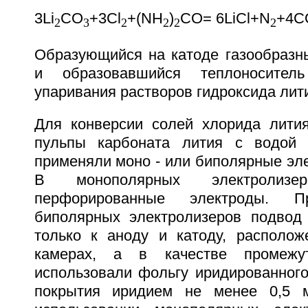
3Li
CO
+3Cl
+(NH
)
CO= 6LiCl+N
+4C
2
3
2
2
2
2
Образующийся на катоде газообразн
и образовавшийся теплоносител
упаривания растворов гидроксида лит
Для конверсии солей хлорида лити
пульпы карбоната лития с водой 
применяли моно - или биполярные элек
В монополярных электролизер
перфорированные электроды. П
биполярных электролизеров подвод
только к аноду и катоду, располо
камерах, а в качестве промежут
использовали фольгу иридированного
покрытия иридием не менее 0,5 м