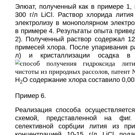
Элюат, полученный как в примере 1,
300 г/л LiCl. Раствор хлорида лити
электролизу в монополярном электро
в примере 4. Результаты опыта привед
2). Полученный раствор содержал 121
примесей хлора. После упаривания ра
л) и кристаллизации осадка в
H
O содержание хлора составило 0,0
2
Пример 6.
Реализация способа осуществляется
схемой, представленной на фиг
селективной сорбции лития из при
концентрацией 10-15 г/л LiCl под