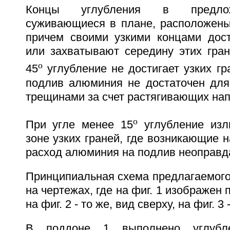
Концы углубления в предлож
суживающиеся в плане, расположены
причем своими узкими концами дост
или захватывают середину этих гран
o
45
углубление не достигает узких гр
подлив алюминия не достаточен дл
трещинами за счет растягивающих нап
o
При угле менее 15
углубление изл
зоне узких граней, где возникающие 
расход алюминия на подлив неоправда
Принципиальная схема предлагаемого
на чертежах, где на фиг. 1 изображен 
на фиг. 2 - то же, вид сверху, на фиг. 3 
В поддоне 1 выполнено углубл