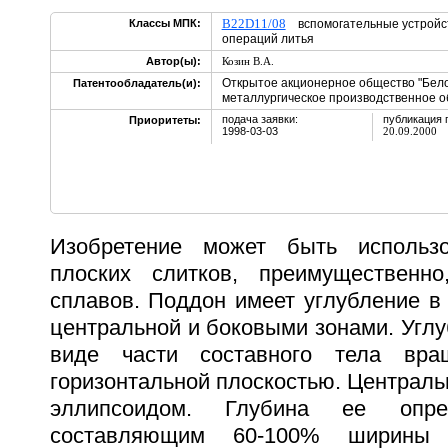
B22D11/08
Классы МПК:
вспомогательные устройст
операций литья
Автор(ы):
Козин В.А.
Открытое акционерное общество "Бел
Патентообладатель(и):
металлургическое производственное 
подача заявки:
публикация 
Приоритеты:
1998-03-03
20.09.2000
Изобретение может быть использ
плоских слитков, преимущественн
сплавов. Поддон имеет углубление в 
центральной и боковыми зонами. Угл
виде части составного тела вращ
горизонтальной плоскостью. Централь
эллипсоидом. Глубина ее опре
составляющим 60-100% ширины 