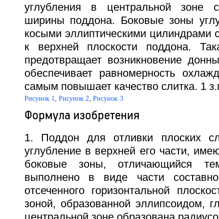
углубления в центральной зоне с
ширины поддона. Боковые зоны угл
косыми эллиптическими цилиндрами с
к верхней плоскости поддона. Та
предотвращает возникновение донны
обеспечивает равномерность охлаж
самым повышает качество слитка. 1 з.п
,
,
Рисунок 1
Рисунок 2
Рисунок 3
Формула изобретения
1. Поддон для отливки плоских сл
углубление в верхней его части, им
боковые зоны, отличающийся тем
выполнено в виде части составно
отсеченного горизонтальной плоскос
зоной, образованной эллипсоидом, г
центральной зоне образована радиусо