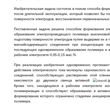
Изобретательская задача состояла в поиске способа фор
после длительной эксплуатации, который позволил бы п
поверхности электродов, восстановления первоначальных
Поставленная задача решена способом формования эл
образование электропроводящего полимера анилиновой 
подготовку поверхности электродов путем выдержки их в т
магнийсодержащего соединения при концентрации ио
последующее одновременное образование полимера и ак
рабочем электролите 0,05-0,15 мас.%.
При реализации изобретения одновременно протекают 
действием электрического тока молекулы сернокислого 
соединений, способствующих растворению этой пленк
окисляются до двуокиси свинца активной
Кроме того, находящиеся в рабочем электролите ион
полимеризации и способствуют образованию в активной
формирование которого ограничено стадиями иницииров
полимера.