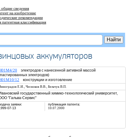
 общие сведения
атент на изобретение
тодические рекомендации
 патентная классификация
винцовых аккумуляторов
H01M4/20
электродов с нанесенной активной массой
(пастированных электродов)
H01M10/12
конструкции и изготовление
,
,
Виноградов Е.И.
Чесноков В.В.
Бельчук В.П.
Ивановский государственный химико-технологический университет,
ООО "Гальва-Сервис"
подача заявки:
публикация патента:
1999-07-13
10.07.2000