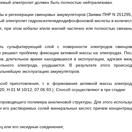
аемый электролит должен быть полностью нейтрализован.
бы и регенерации свинцовых аккумуляторов (Заявки ПНР N 251295,
тный электролит гидроксиэтилидендифосфоновой кислоты в количест
, при этом кобальт и/или магний частично или полностью связаны
ть сульфатирующий слой с поверхности электродов свинцов
не решают проблему фиксации активной массы на электродах. Пос
в, длительное время находившихся в эксплуатации, адгезия меж
льного электрода, ухудшается. В результате этого происход
альнейшую эксплуатацию аккумуляторов.
соб приготовления, т. е. формования активной массы электрод
0, H 01 M 10/12, 07.06.93.). Способ осуществляют в три стадии:
опроводящего полимера анилиновой структуры. Для этого использу
и его растворимых солей минеральных кислот, причем концентрац
ц или его оксидные соединения;