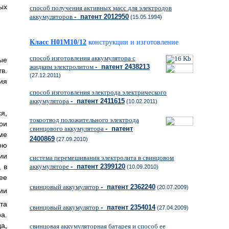
ых
способ получения активных масс для электродов
аккумуляторов
- патент 2012950
(15.05.1994)
Класс H01M10/12
конструкции и изготовление
способ изготовления аккумулятора с
ые
жидким электролитом
- патент 2438213
в.
(27.12.2011)
ия
способ изготовления электрода электрического
аккумулятора
- патент 2411615
(10.02.2011)
я,
токоотвод положительного электрода
ри
свинцового аккумулятора
- патент
ме
2400869
(27.09.2010)
ою
ии
система перемешивания электролита в свинцовом
 в
аккумуляторе
- патент 2399120
(10.09.2010)
ее
свинцовый аккумулятор
- патент 2362240
(20.07.2009)
ии
та
свинцовый аккумулятор
- патент 2354014
(27.04.2009)
а.
а,
свинцовая аккумуляторная батарея и способ ее