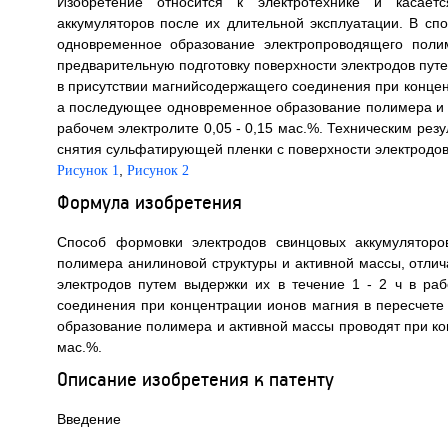
Изобретение относится к электротехнике и касаетс
аккумуляторов после их длительной эксплуатации. В с
одновременное образование электропроводящего поли
предварительную подготовку поверхности электродов путем
в присутствии магнийсодержащего соединения при концент
а последующее одновременное образование полимера и а
рабочем электролите 0,05 - 0,15 мас.%. Техническим рез
снятия сульфатирующей пленки с поверхности электродов.
,
Рисунок 1
Рисунок 2
Формула изобретения
Способ формовки электродов свинцовых аккумуляторо
полимера анилиновой структуры и активной массы, отлич
электродов путем выдержки их в течение 1 - 2 ч в ра
соединения при концентрации ионов магния в пересчете
образование полимера и активной массы проводят при кон
мас.%.
Описание изобретения к патенту
Введение