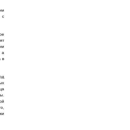
ии
 с
ое
ят
ии
 а
 в
од
ых
ца
ы.
ой
о,
ки