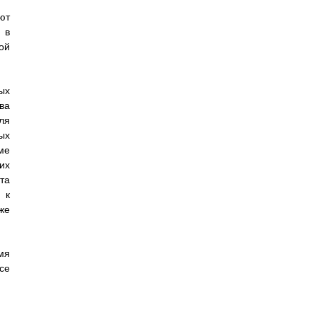
ют
 в
ой
ых
ва
ля
ых
ме
их
та
 к
же
мя
се