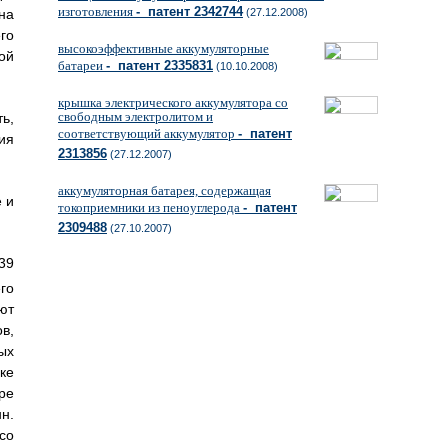
изготовления
- патент 2342744
на
(27.12.2008)
го
высокоэффективные аккумуляторные
ой
батареи
- патент 2335831
(10.10.2008)
крышка электрического аккумулятора со
свободным электролитом и
ь,
соответствующий аккумулятор
- патент
ия
2313856
(27.12.2007)
аккумуляторная батарея, содержащая
 и
токоприемники из пеноуглерода
- патент
2309488
(27.10.2007)
39
го
ют
в,
ых
ке
ре
н.
со