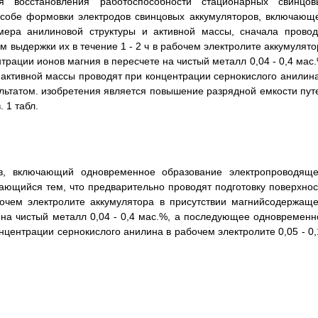
я восстановления работоспособности стационарных свинцов
пособе формовки электродов свинцовых аккумуляторов, включающ
мера анилиновой структуры и активной массы, сначала провод
 выдержки их в течение 1 - 2 ч в рабочем электролите аккумулято
рации ионов магния в пересчете на чистый металл 0,04 - 0,4 мас.
ктивной массы проводят при концентрации сернокислого анилина
ультатом. изобретения является повышение разрядной емкости пут
 1 табл.
в, включающий одновременное образование электропроводяще
ающийся тем, что предварительно проводят подготовку поверхнос
бочем электролите аккумулятора в присутствии магнийсодержаще
 на чистый металл 0,04 - 0,4 мас.%, а последующее одновременн
центрации сернокислого анилина в рабочем электролите 0,05 - 0,