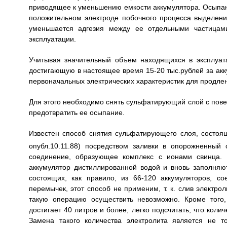
приводящее к уменьшению емкости аккумулятора. Осыпани
положительном электроде побочного процесса выделения
уменьшается адгезия между ее отдельными частицами
эксплуатации.
Учитывая значительный объем находящихся в эксплуата
достигающую в настоящее время 15-20 тыс.рублей за акк
первоначальных электрических характеристик для продле
Для этого необходимо снять сульфатирующий слой с повер
предотвратить ее осыпание.
Известен способ снятия сульфатирующего слоя, состоя
опубл.10.11.88) посредством заливки в опорожненный 
соединение, образующее комплекс с ионами свинца. 
аккумулятор дистиллированной водой и вновь заполняю
состоящих, как правило, из 66-120 аккумуляторов, 
перемычек, этот способ не применим, т. к. слив электро
такую операцию осуществить невозможно. Кроме того,
достигает 40 литров и более, легко подсчитать, что коли
Замена такого количества электролита является не 