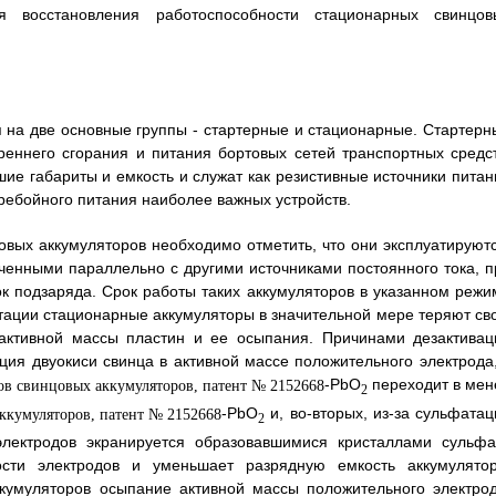
я восстановления работоспособности стационарных свинцов
я на две основные группы - стартерные и стационарные. Стартерн
реннего сгорания и питания бортовых сетей транспортных средст
е габариты и емкость и служат как резистивные источники питан
ребойного питания наиболее важных устройств.
вых аккумуляторов необходимо отметить, что они эксплуатируютс
юченными параллельно с другими источниками постоянного тока, п
к подзаряда. Срок работы таких аккумуляторов в указанном режи
уатации стационарные аккумуляторы в значительной мере теряют св
 активной массы пластин и ее осыпания. Причинами дезактивац
ция двуокиси свинца в активной массе положительного электрода,
-PbO
переходит в мен
2
-PbO
и, во-вторых, из-за сульфатац
2
 электродов экранируется образовавшимися кристаллами сульфа
ости электродов и уменьшает разрядную емкость аккумулятор
ккумуляторов осыпание активной массы положительного электрод