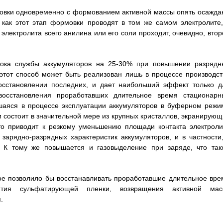
мовки одновременно с формованием активной массы опять осажда
 как этот этап формовки проводят в том же самом электролите,
электролита всего анилина или его соли проходит, очевидно, втор
срока службы аккумуляторов на 25-30% при повышении разрядн
этот способ может быть реализован лишь в процессе производст
восстановлении последних, и дает наибольший эффект только д
восстановления проработавших длительное время стационарн
вшаяся в процессе эксплуатации аккумуляторов в буферном режи
 состоит в значительной мере из крупных кристаллов, экранирующ
что приводит к резкому уменьшению площади контакта электроли
 зарядно-разрядных характеристик аккумуляторов, и в частности,
 К тому же повышается и газовыделение при заряде, что так
рое позволило бы восстанавливать проработавшие длительное вре
ятия сульфатирующей пленки, возвращения активной мас
.