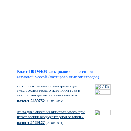
Класс H01M4/20
электродов с нанесенной
активной массой (пастированных электродов)
способ изготовления электродов для
электрохимического источника тока и
устройство для его осуществления
-
патент 2439752
(10.01.2012)
лента для нанесения активной массы при
изготовлении аккумуляторной батареи
-
патент 2429127
(20.09.2011)