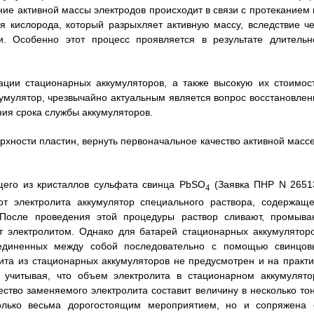
е активной массы электродов происходит в связи с протеканием 
 кислорода, который разрыхляет активную массу, вследствие че
. Особенно этот процесс проявляется в результате длительн
ции стационарных аккумуляторов, а также высокую их стоимост
умулятор, чрезвычайно актуальным является вопрос восстановлен
ния срока службы аккумуляторов.
хности пластин, вернуть первоначальное качество активной массе
щего из кристаллов сульфата свинца PbSO
(Заявка ПНР N 2651
4
от электролита аккумулятор специального раствора, содержаще
После проведения этой процедуры раствор сливают, промыва
т электролитом. Однако для батарей стационарных аккумуляторо
соединенных между собой последовательно с помощью свинцов
лита из стационарных аккумуляторов не предусмотрен и на практи
 учитывая, что объем электролита в стационарном аккумулято
чество заменяемого электролита составит величину в несколько тон
только весьма дорогостоящим мероприятием, но и сопряжена 