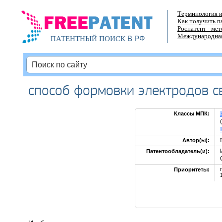
Терминология и
Как получить п
Роспатент - ме
Международная
В РФ
ПАТЕНТНЫЙ ПОИСК
способ формовки электродов с
Классы МПК:
Автор(ы):
Патентообладатель(и):
Приоритеты: