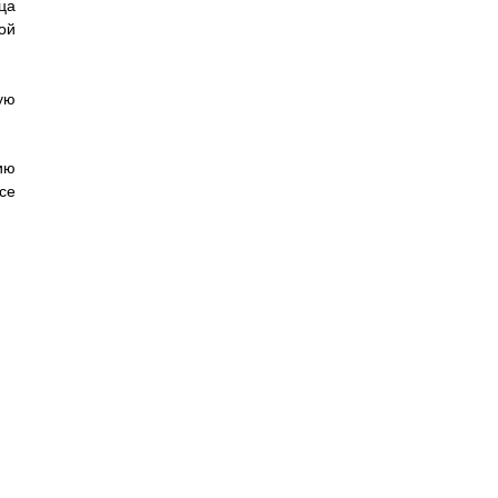
ца
ой
ую
ию
се