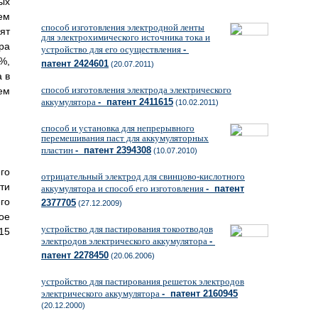
ых
ем
способ изготовления электродной ленты
ят
для электрохимического источника тока и
ра
устройство для его осуществления
-
%,
патент 2424601
(20.07.2011)
 в
способ изготовления электрода электрического
ем
аккумулятора
- патент 2411615
(10.02.2011)
способ и установка для непрерывного
перемешивания паст для аккумуляторных
пластин
- патент 2394308
(10.07.2010)
го
отрицательный электрод для свинцово-кислотного
ти
аккумулятора и способ его изготовления
- патент
го
2377705
(27.12.2009)
ое
устройство для пастирования токоотводов
15
электродов электрического аккумулятора
-
патент 2278450
(20.06.2006)
устройство для пастирования решеток электродов
электрического аккумулятора
- патент 2160945
(20.12.2000)