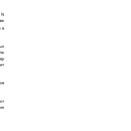
 N
ве
 в
ых
ле
ду
ит
ов
ют
ия