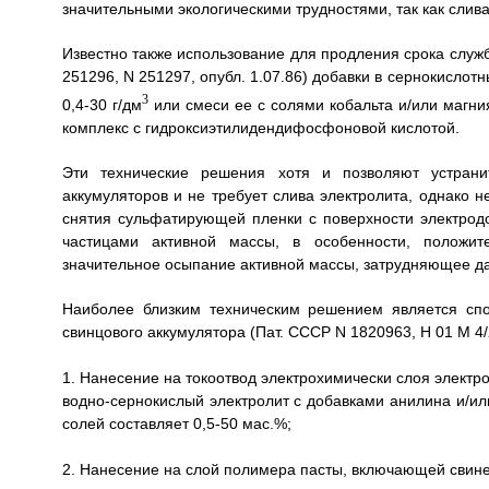
значительными экологическими трудностями, так как слив
Известно также использование для продления срока служ
251296, N 251297, опубл. 1.07.86) добавки в сернокисло
3
0,4-30 г/дм
или смеси ее с солями кобальта и/или магния
комплекс с гидроксиэтилидендифосфоновой кислотой.
Эти технические решения хотя и позволяют устрани
аккумуляторов и не требует слива электролита, однако 
снятия сульфатирующей пленки с поверхности электродо
частицами активной массы, в особенности, положите
значительное осыпание активной массы, затрудняющее д
Наиболее близким техническим решением является спо
свинцового аккумулятора (Пат. СССР N 1820963, H 01 M 4/2
1. Нанесение на токоотвод электрохимически слоя электр
водно-сернокислый электролит с добавками анилина и/ил
солей составляет 0,5-50 мас.%;
2. Нанесение на слой полимера пасты, включающей свине